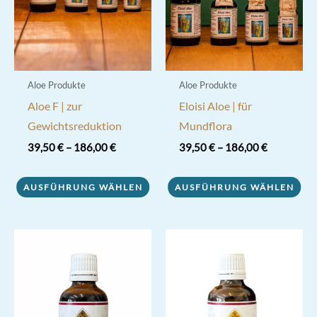
Aloe Produkte
Aloe Produkte
Aloe F | zur
Eloisi Aloe | für
Gewichtsreduktion
Mundflora
39,50
€
–
186,00
€
39,50
€
–
186,00
€
Dieses
Dieses
AUSFÜHRUNG WÄHLEN
AUSFÜHRUNG WÄHLEN
Produkt
Produkt
weist
weist
mehrere
mehrere
Varianten
Varianten
auf.
auf.
Die
Die
Optionen
Optionen