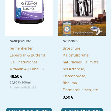
können
können
auf
auf
der
der
Produktseite
Produktseite
gewählt
gewählt
werden
werden
Naturprodukte
Neuheiten
fermentierter
Broschüre
Lebertran & Butteröl
Kalbsfußbrühe |
Gel | natürliches
natürliches Heilmittel
Vitamin A, D und K2
bei Arthrose,
Osteoporose,
48,50
€
Rheuma,
25,80
€
/
100
ml
Produkt enthält: 188
ml
Darmproblemen, etc.
Dieses
0,50
€
Produkt
weist