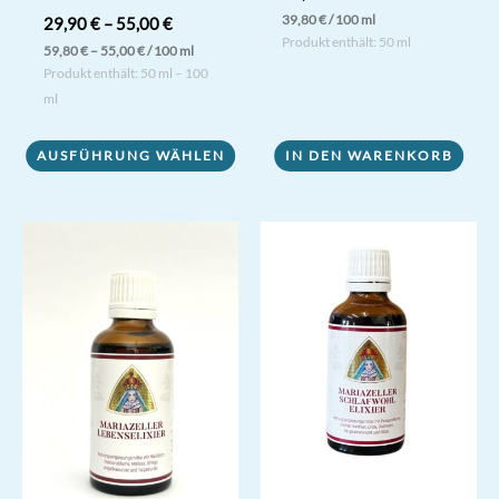
39,80
€
/
100
ml
29,90
€
–
55,00
€
Produkt enthält: 50
ml
59,80
€
–
55,00
€
/
100
ml
Produkt enthält: 50
ml
– 100
ml
Dieses
AUSFÜHRUNG WÄHLEN
IN DEN WARENKORB
Produkt
weist
mehrere
Varianten
auf.
Die
Optionen
können
auf
der
Produktseite