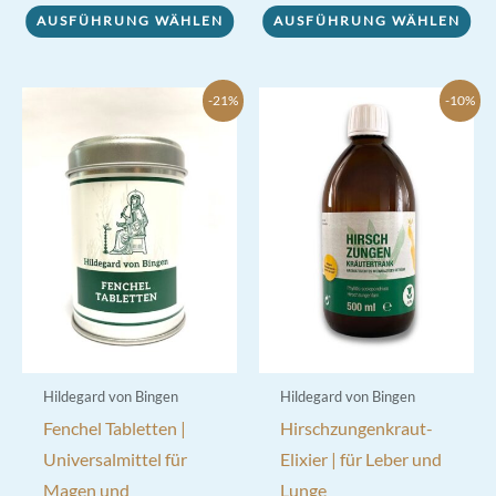
AUSFÜHRUNG WÄHLEN
AUSFÜHRUNG WÄHLEN
Produkt
weist
weist
mehrere
mehrere
Varianten
-21%
-10%
Varianten
auf.
auf.
Die
Die
Optionen
Optionen
können
können
auf
auf
der
der
Produktseite
Produktseite
gewählt
gewählt
werden
werden
Hildegard von Bingen
Hildegard von Bingen
Fenchel Tabletten |
Hirschzungenkraut-
Universalmittel für
Elixier | für Leber und
Magen und
Lunge