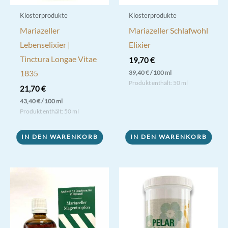
gewählt
werden
Klosterprodukte
Klosterprodukte
Mariazeller
Mariazeller Schlafwohl
Lebenselixier |
Elixier
Tinctura Longae Vitae
19,70
€
1835
39,40
€
/
100
ml
Produkt enthält: 50
ml
21,70
€
43,40
€
/
100
ml
Produkt enthält: 50
ml
IN DEN WARENKORB
IN DEN WARENKORB