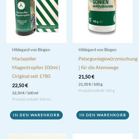
Hildegard von Bingen
Hildegard von Bingen
Mariazeller
Pelargoniegewürzmischung
Magentropfen 100ml |
| für die Atemwege
Original seit 1780
21,50
€
21,50
€
/
100
g
22,50
€
Produkt enthält: 100
g
22,50
€
/
100
ml
Produkt enthält: 100
ml
IN DEN WARENKORB
IN DEN WARENKORB