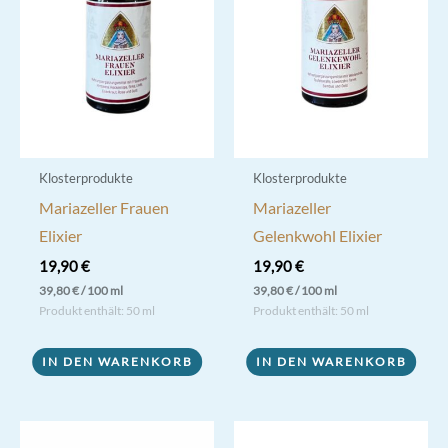
können
auf
der
Produktseite
gewählt
werden
Klosterprodukte
Klosterprodukte
Mariazeller Frauen
Mariazeller
Elixier
Gelenkwohl Elixier
19,90
€
19,90
€
39,80
€
/
100
ml
39,80
€
/
100
ml
Produkt enthält: 50
ml
Produkt enthält: 50
ml
IN DEN WARENKORB
IN DEN WARENKORB