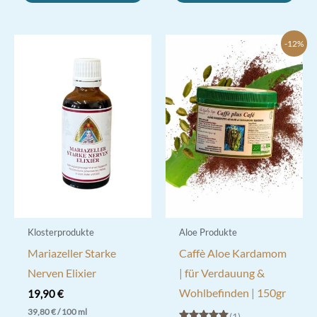
-12%
Klosterprodukte
Aloe Produkte
Mariazeller Starke
Caffè Aloe Kardamom
Nerven Elixier
| für Verdauung &
Wohlbefinden | 150gr
19,90
€
39,80
€
/
100
ml
1