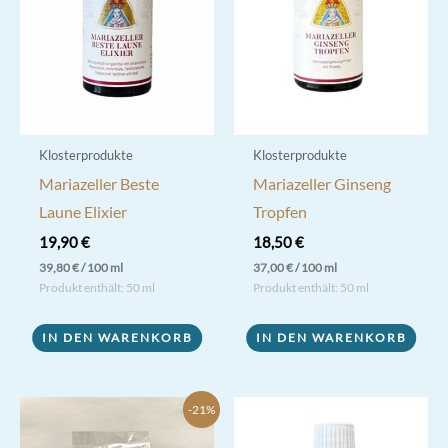
können
können
auf
auf
der
der
Produktseite
Produktseite
gewählt
gewählt
werden
werden
Klosterprodukte
Klosterprodukte
Mariazeller Beste
Mariazeller Ginseng
Laune Elixier
Tropfen
19,90
€
18,50
€
39,80
€
/
100
ml
37,00
€
/
100
ml
Produkt enthält: 50
ml
Produkt enthält: 50
ml
IN DEN WARENKORB
IN DEN WARENKORB
-21%