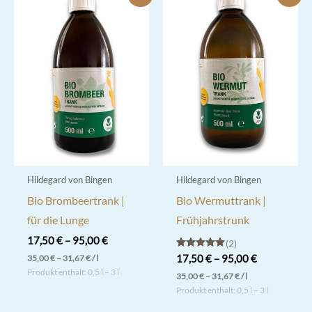
Hildegard von Bingen
Hildegard von Bingen
Bio Brombeertrank |
Bio Wermuttrank |
für die Lunge
Frühjahrstrunk
17,50
€
–
95,00
€
2
Bewertet mit
35,00
€
–
31,67
€
/
l
17,50
€
–
95,00
€
5.00
Produkt enthält: 0,5
l
– 3
l
von 5
35,00
€
–
31,67
€
/
l
Dieses
Produkt enthält: 0,5
l
– 3
l
Dieses
Produkt