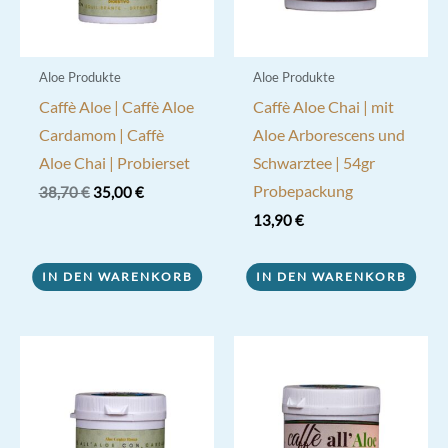
Aloe Produkte
Aloe Produkte
Caffè Aloe | Caffè Aloe
Caffè Aloe Chai | mit
Cardamom | Caffè
Aloe Arborescens und
Aloe Chai | Probierset
Schwarztee | 54gr
Probepackung
Ursprünglicher
Aktueller
38,70
€
35,00
€
Preis
Preis
13,90
€
war:
ist:
38,70 €
35,00 €.
IN DEN WARENKORB
IN DEN WARENKORB