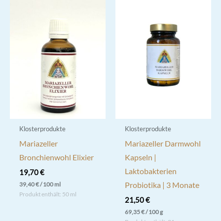
Klosterprodukte
Klosterprodukte
Mariazeller
Mariazeller Darmwohl
Bronchienwohl Elixier
Kapseln |
Laktobakterien
19,70
€
Probiotika | 3 Monate
39,40
€
/
100
ml
Produkt enthält: 50
ml
21,50
€
69,35
€
/
100
g