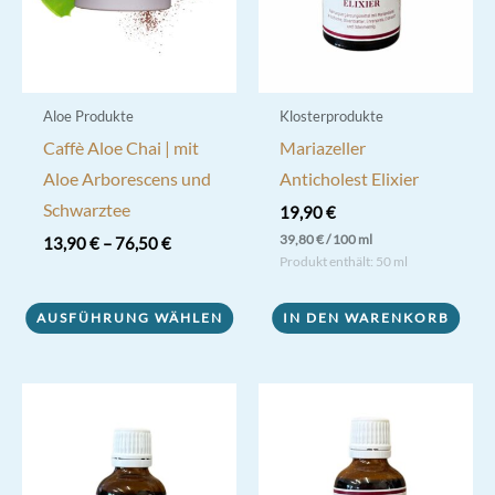
Aloe Produkte
Klosterprodukte
Caffè Aloe Chai | mit
Mariazeller
Aloe Arborescens und
Anticholest Elixier
Schwarztee
19,90
€
39,80
€
/
100
ml
13,90
€
–
76,50
€
Produkt enthält: 50
ml
Dieses
Produkt
AUSFÜHRUNG WÄHLEN
IN DEN WARENKORB
weist
mehrere
Varianten
auf.
Die
Optionen