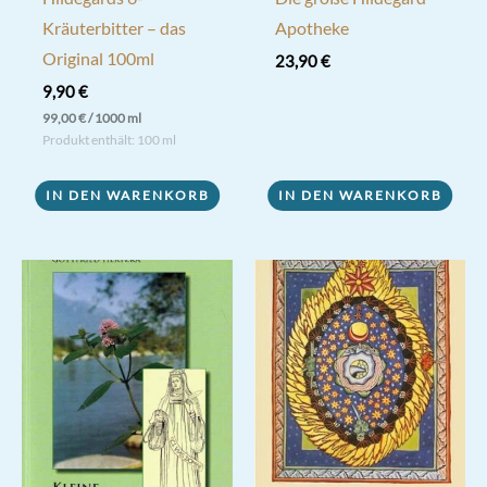
Kräuterbitter – das
Apotheke
Original 100ml
23,90
€
9,90
€
99,00
€
/
1000
ml
Produkt enthält: 100
ml
IN DEN WARENKORB
IN DEN WARENKORB