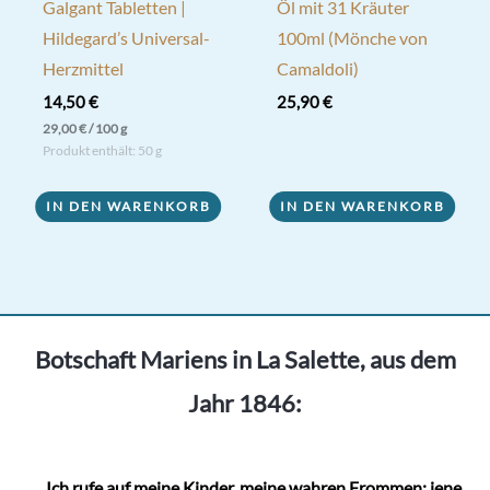
Galgant Tabletten |
Öl mit 31 Kräuter
Hildegard’s Universal-
100ml (Mönche von
Herzmittel
Camaldoli)
14,50
€
25,90
€
29,00
€
/
100
g
Produkt enthält: 50
g
IN DEN WARENKORB
IN DEN WARENKORB
Botschaft Mariens in La Salette, aus dem
Jahr 1846:
„
...
Ich rufe auf meine Kinder, meine wahren Frommen; jene,