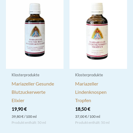
Klosterprodukte
Klosterprodukte
Mariazeller Gesunde
Mariazeller
Blutzuckerwerte
Lindenknospen
Elixier
Tropfen
19,90
€
18,50
€
39,80
€
/
100
ml
37,00
€
/
100
ml
Produkt enthält: 50
ml
Produkt enthält: 50
ml