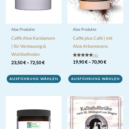
Aloe Produkte
Aloe Produkte
Caffè Aloe Kardamom
Caffè plus Café | mit
| für Verdauung &
Aloe Arborescens
Wohlbefinden
1
Bewertet mit
19,90
€
–
70,90
€
23,50
€
–
72,50
€
5.00
von 5
Dieses
Dieses
Produkt
AUSFÜHRUNG WÄHLEN
AUSFÜHRUNG WÄHLEN
Produkt
weist
weist
mehrere
mehrere
Varianten
Varianten
auf.
auf.
Die
Die
Optionen
Optionen