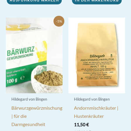
AUSFÜHRUNG WÄHLEN
IN DEN WARENKORB
mehrere
Varianten
auf.
-5%
Die
Optionen
können
auf
der
Produktseite
gewählt
werden
Hildegard von Bingen
Hildegard von Bingen
Bärwurzgewürzmischung
Andornmischkräuter |
| für die
Hustenkräuter
Darmgesundheit
11,50
€