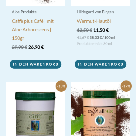
gewählt
werden
Aloe Produkte
Hildegard von Bingen
Caffè plus Café | mit
Wermut-Hautöl
Aloe Arborescens |
Ursprünglicher
Aktueller
12,50
€
11,50
€
Preis
Preis
150gr
41,67
€
38,33
€
/
100
ml
war:
ist:
Produkt enthält: 30
ml
12,50 €
11,50 €.
Ursprünglicher
Aktueller
29,90
€
26,90
€
Preis
Preis
war:
ist:
29,90 €
26,90 €.
IN DEN WARENKORB
IN DEN WARENKORB
-13%
-17%