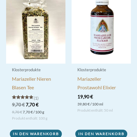
Klosterprodukte
Klosterprodukte
Mariazeller Nieren
Mariazeller
Blasen Tee
Prostawohl Elixier
19,90
€
1
Bewertet mit
Ursprünglicher
Aktueller
39,80
€
/
100
ml
9,70
€
7,70
€
5.00
Preis
Preis
Produkt enthält: 50
ml
von 5
9,70
€
7,70
€
/
100
g
war:
ist:
Produkt enthält: 100
g
9,70 €
7,70 €.
IN DEN WARENKORB
IN DEN WARENKORB