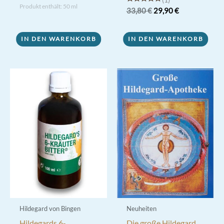
Produkt enthält: 50
ml
Bewertet mit
Ursprünglicher
Aktueller
33,80
€
29,90
€
5.00
Preis
Preis
von 5
war:
ist:
33,80 €
29,90 €.
IN DEN WARENKORB
IN DEN WARENKORB
Hildegard von Bingen
Neuheiten
Hildegards 6-
Die große Hildegard