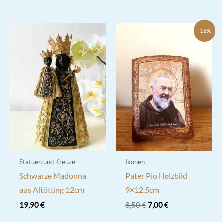
-18%
Statuen und Kreuze
Ikonen
Schwarze Madonna
Pater Pio Holzbild
aus Altötting 12cm
9×12,5cm
Ursprünglicher
Aktueller
19,90
€
8,50
€
7,00
€
Preis
Preis