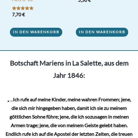
5,50
€
Bewertet mit
7,70
€
5.00
von 5
IN DEN WARENKORB
IN DEN WARENKORB
Botschaft Mariens in La Salette, aus dem
Jahr 1846:
„
...
Ich rufe auf meine Kinder, meine wahren Frommen; jene,
die sich mir hingegeben haben, damit ich sie zu meinem
göttlichen Sohne führe; jene, die ich sozusagen in meinen
Armen trage; jene, die von meinem Geiste gelebt haben.
Endlich rufe ich auf die Apostel der letzten Zeiten, die treuen