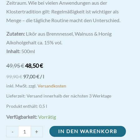
Zeitraum. Wie bei vielen Anwendungen aus der
Klostertradition gilt: Regelmäßigkeit ist wichtiger als
Menge – die tägliche Routine macht den Unterschied.
Zutaten:
Likör aus Brennnessel, Walnuss & Honig
Alkoholgehalt ca. 15% vol.
Inhalt:
500ml
Ursprünglicher
Aktueller
49,95
€
48,50
€
Preis
Preis
99,90
€
97,00
€
/
l
war:
ist:
inkl. MwSt.
zzgl.
Versandkosten
49,95 €
48,50 €.
Lieferzeit:
Versand innerhalb der nächsten 3 Werktage
Produkt enthält: 0,5
l
Verfügbarkeit:
Vorrätig
Brennnessel-
-
+
IN DEN WARENKORB
Walnuss