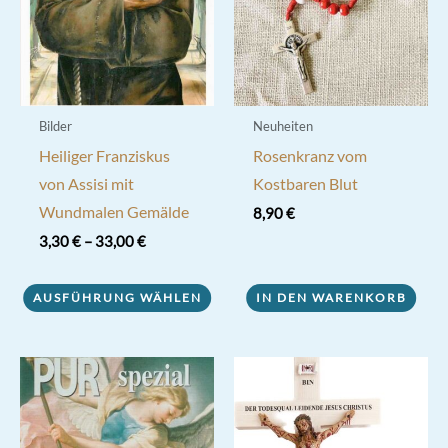
Bilder
Neuheiten
Heiliger Franziskus
Rosenkranz vom
von Assisi mit
Kostbaren Blut
Wundmalen Gemälde
8,90
€
3,30
€
–
33,00
€
Dieses
AUSFÜHRUNG WÄHLEN
IN DEN WARENKORB
Produkt
weist
mehrere
Varianten
auf.
Die