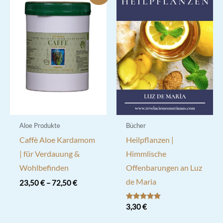
Aloe Produkte
Bücher
Caffè Aloe Kardamom
Heilpflanzen |
| für Verdauung &
Himmlische
Wohlbefinden
Offenbarungen an Luz
de Maria
23,50
€
–
72,50
€
Dieses
Bewertet mit
3,30
€
Produkt
5.00
von 5