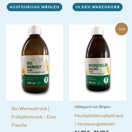
weist
AUSFÜHRUNG WÄHLEN
IN DEN WARENKORB
mehrere
Varianten
auf.
-10%
Die
Optionen
können
auf
der
Produktseite
gewählt
werden
Hildegard von Bingen
Bio Wermuttrank |
Muskattellersalbeitrank
Frühjahrstrunk – Eine
| Verdauungselexier
Flasche