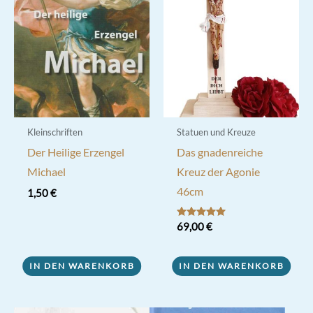
Optionen
können
auf
der
Produktseite
gewählt
werden
Kleinschriften
Statuen und Kreuze
Der Heilige Erzengel
Das gnadenreiche
Michael
Kreuz der Agonie
46cm
1,50
€
Bewertet mit
69,00
€
5.00
von 5
IN DEN WARENKORB
IN DEN WARENKORB