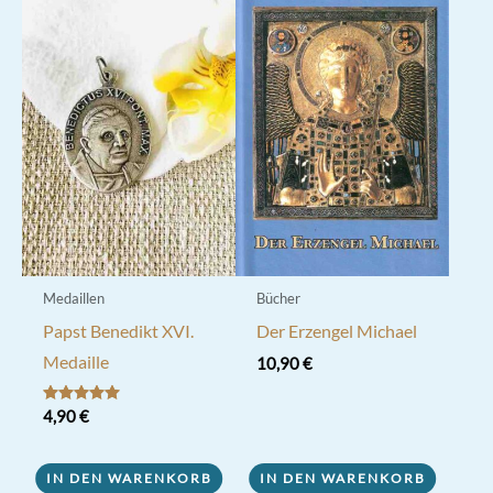
Medaillen
Bücher
Papst Benedikt XVI.
Der Erzengel Michael
Medaille
10,90
€
Bewertet mit
4,90
€
5.00
von 5
IN DEN WARENKORB
IN DEN WARENKORB