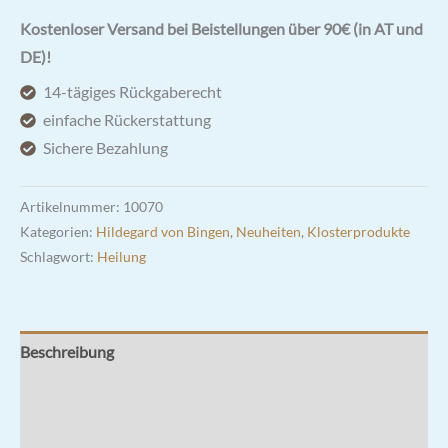
Elixier®
Kostenloser Versand bei Beistellungen über 90€ (in AT und
500ml
DE)!
| Wurmelixier
14-tägiges Rückgaberecht
Menge
einfache Rückerstattung
Sichere Bezahlung
Artikelnummer:
10070
Kategorien:
Hildegard von Bingen
,
Neuheiten
,
Klosterprodukte
Schlagwort:
Heilung
Beschreibung
Zusätzliche Informationen
Rezensionen (0)