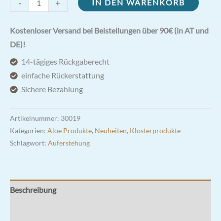
Aloe
-
+
IN DEN WARENKORB
F
|
Kostenloser Versand bei Beistellungen über 90€ (in AT und
zur
DE)!
Gewichtsreduktion
14-tägiges Rückgaberecht
Menge
einfache Rückerstattung
Sichere Bezahlung
Artikelnummer:
30019
Kategorien:
Aloe Produkte
,
Neuheiten
,
Klosterprodukte
Schlagwort:
Auferstehung
Beschreibung
Inhaltsstoffe