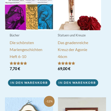
Bücher
Statuen und Kreuze
Die schönsten
Das gnadenreiche
Mariengeschichten
Kreuz der Agonie
Heft 6-10
46cm
Bewertet mit
7,70
€
Bewertet mit
69,00
€
5.00
5.00
von 5
von 5
IN DEN WARENKORB
IN DEN WARENKORB
-12%