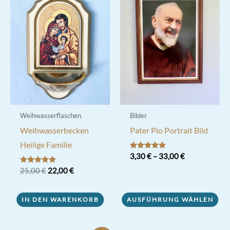
Weihwasserflaschen
Bilder
Weihwasserbecken
Pater Pio Portrait Bild
Heilige Familie
Bewertet mit
3,30
€
–
33,00
€
5.00
von 5
Ursprünglicher
Aktueller
Bewertet mit
25,00
€
22,00
€
Dieses
5.00
Preis
Preis
von 5
Produkt
war:
ist:
25,00 €
22,00 €.
IN DEN WARENKORB
AUSFÜHRUNG WÄHLEN
weist
mehrere
Varianten