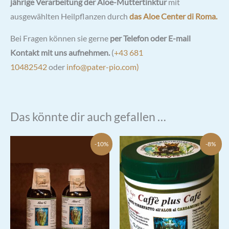
jährige Verarbeitung der Aloe-Muttertinktur
mit
ausgewählten Heilpflanzen durch
das Aloe Center di Roma.
Bei Fragen können sie gerne
per Telefon oder E-mail
Kontakt mit uns aufnehmen.
(
+43 681
10482542
oder
info@pater-pio.com)
Das könnte dir auch gefallen …
-10%
-8%