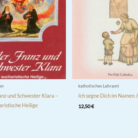
en
katholisches Lehramt
anz und Schwester Klara –
Ich segne Dich im Namen 
ristische Heilige
12,50
€