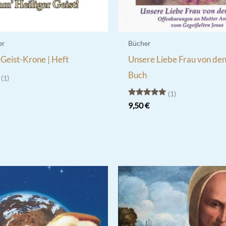
er
Bücher
-Geist-Krone | Heft
Unsere Liebe Frau von de
Buch
1
1
Bewertet
9,50
€
mit
5.00
von 5