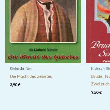
Kleinschriften
Kleinschrift
Die Macht des Gebetes
Bruder Fr
Zwei eucha
3,90
€
9,50
€