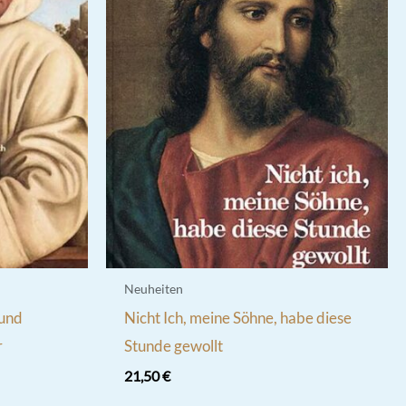
Neuheiten
 und
Nicht Ich, meine Söhne, habe diese
r
Stunde gewollt
21,50
€