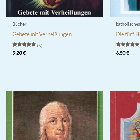
Bücher
katholische
Gebete mit Verheißungen
Die fünf 
5
Bewertet
Bewertet
9,20
€
6,50
€
mit
mit
5.00
5.00
von 5
von 5