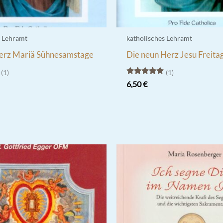
s Lehramt
katholisches Lehramt
Herz Mariä Sühnesamstage
Die neun Herz Jesu Freita
1
1
Bewertet
6,50
€
mit
5.00
von 5