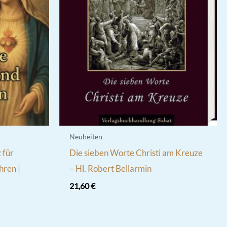
Neuheiten
 für
Die sieben Worte Christi am Kreuze
hren |
– Hl. Robert Bellarmin
21,60
€