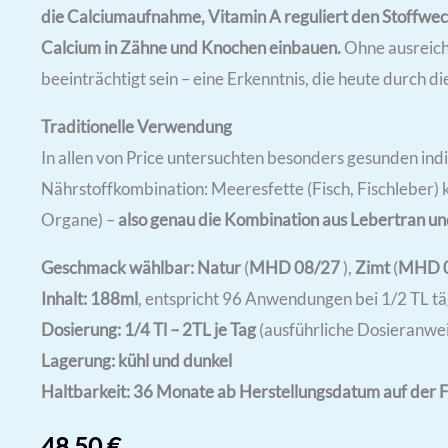
die Calciumaufnahme, Vitamin A reguliert den Stoffwechs
Calcium in Zähne und Knochen einbauen.
Ohne ausreich
beeinträchtigt sein – eine Erkenntnis, die heute durch 
Traditionelle Verwendung
In allen von Price untersuchten besonders gesunden ind
Nährstoffkombination: Meeresfette (Fisch, Fischleber) 
Organe) –
also genau die Kombination aus Lebertran un
Geschmack wählbar: Natur
(
MHD 08/27
),
Zimt
(
MHD 
Inhalt: 188ml
, entspricht 96 Anwendungen bei 1/2 TL tä
Dosierung: 1/4 Tl – 2TL je Tag
(ausführliche Dosieranwei
Lagerung: kühl und dunkel
Haltbarkeit: 36 Monate ab Herstellungsdatum auf der 
48,50
€