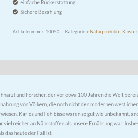
einfache Rückerstattung
|
Sichere Bezahlung
natürliches
Vitamin
Artikelnummer:
10050
Kategorien:
Naturprodukte
,
Kloster
A,
D
und
K2
mationen
Rezensionen (0)
Zutaten & Nährwerte
Herste
Menge
narzt und Forscher, der vor etwa 100 Jahren die Welt bereis
nährung von Völkern, die noch nicht den modernen westlichen E
fwiesen. Karies und Fehlbisse waren so gut wie unbekannt, and
r viel reicher an Nährstoffen als unsere Ernährung war. Insbes
das heute der Fall ist.