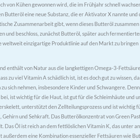
Milch von Kühen gewonnen wird, die im Frühjahr schnell wachs
hen Butteröl eine neue Substanz, die er Aktivator X nannte und
stische Zusammenarbeit gibt, wenn dieses Butteröl zusammen
en und beschloss, zunächst Butteröl, später auch fermentier
e weltweit einzigartige Produktlinie auf den Markt zu bringen
 und enthält von Natur aus die langkettigen Omega-3-Fettsäu
 zu viel Vitamin A schädlich ist, ist es doch gut zu wissen, da
 zu sich nehmen, insbesondere Kinder und Schwangere. Denn Vi
 bei, ist wichtig für die Haut, ist gut für die Schleimhäute un
erskelett, unterstützt den Zellteilungsprozess und ist wichti
 Gehirn und Sehkraft. Das Butterölkonzentrat von Green Pastu
t. Das Öl ist reich an dem fettlöslichen Vitamin K, das unter
ält außerdem eine Kombination essenzieller Fettsäuren wie But