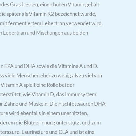
endes Gras fressen, einen hohen Vitamingehalt
 die später als Vitamin K2 bezeichnet wurde.
 mit fermentiertem Lebertran verwendet wird.
ten Lebertran und Mischungen aus beiden
ren EPA und DHA sowie die Vitamine A und D.
ss viele Menschen eher zu wenig als zu viel von
tamin A spielt eine Rolle bei der
d unterstützt, wie Vitamin D, das Immunsystem.
g für Zähne und Muskeln. Die Fischfettsäuren DHA
re wird ebenfalls in einem unerhitzten,
 anderem die Blutgerinnung unterstützt und zum
tersäure, Laurinsäure und CLA und ist eine