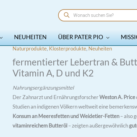
Products
search
NEUHEITEN
ÜBER PATER PIO
MISSI
Naturprodukte
,
Klosterprodukte
,
Neuheiten
fermentierter Lebertran & Butte
Vitamin A, D und K2
Nahrungsergänzungsmittel
Der Zahnarzt und Ernährungsforscher
Weston A. Price
Studien an indigenen Völkern weltweit eine bemerken
Konsum an Meeresfetten und Weidetier-Fetten
– also 
vitaminreichem Butteröl
– zeigten außergewöhnlich
gut