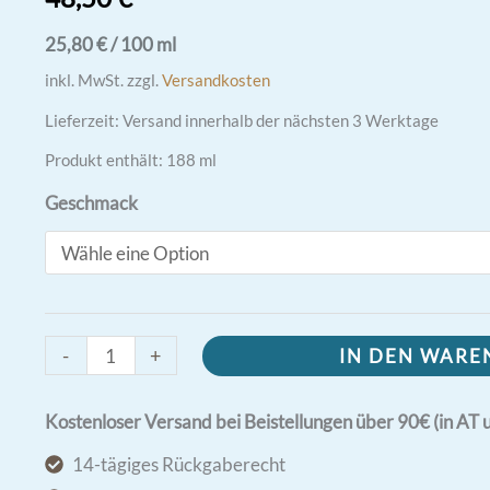
25,80
€
/
100
ml
inkl. MwSt.
zzgl.
Versandkosten
Lieferzeit:
Versand innerhalb der nächsten 3 Werktage
Produkt enthält: 188
ml
Geschmack
fermentierter
-
+
IN DEN WAR
Lebertran
&
Kostenloser Versand bei Beistellungen über 90€ (in AT 
Butteröl
14-tägiges Rückgaberecht
Gel