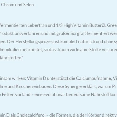
 Chrom und Selen.
e fermentierten Lebertran und 1/3 High Vitamin Butteröl. Gree
n Produktionsverfahren und mit großer Sorgfalt fermentiert we
n. Der Herstellungsprozess ist komplett natürlich und ohne 
emikalien bearbeitet, so dass kaum wirksame Stoffe verloren 
ährstoffen.“
insam wirken: Vitamin D unterstützt die Calciumaufnahme, Vi
ähne und Knochen einbauen. Diese Synergie erklärt, warum Pric
 Fetten vorfand – eine evolutionär bedeutsame Nährstoffkom
min D als Cholecalciferol – die Formen, die der Körper direkt 