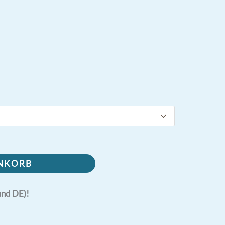
ENKORB
und DE)!