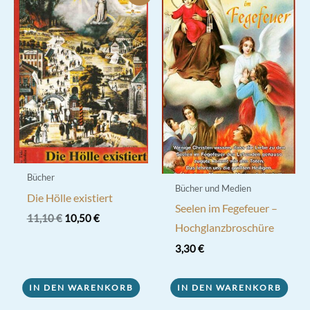
Bücher
Bücher und Medien
Die Hölle existiert
Seelen im Fegefeuer –
Ursprünglicher
Aktueller
11,10
€
10,50
€
Hochglanzbroschüre
Preis
Preis
war:
ist:
3,30
€
11,10 €
10,50 €.
IN DEN WARENKORB
IN DEN WARENKORB