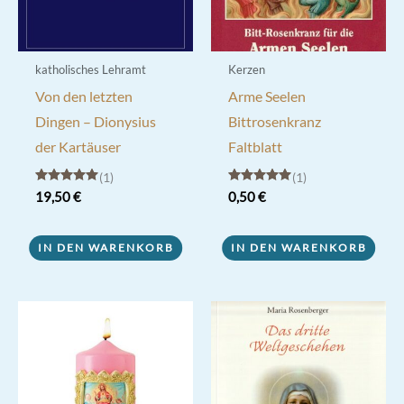
katholisches Lehramt
Kerzen
Von den letzten
Arme Seelen
Dingen – Dionysius
Bittrosenkranz
der Kartäuser
Faltblatt
1
1
Bewertet mit
Bewertet mit
19,50
€
0,50
€
5.00
5.00
von 5
von 5
IN DEN WARENKORB
IN DEN WARENKORB