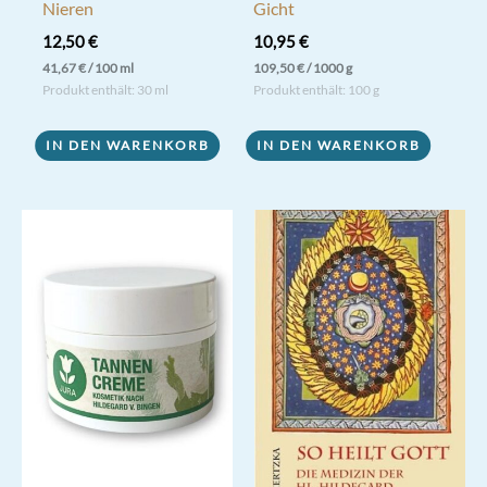
Nieren
Gicht
12,50
€
10,95
€
41,67
€
/
100
ml
109,50
€
/
1000
g
Produkt enthält: 30
ml
Produkt enthält: 100
g
IN DEN WARENKORB
IN DEN WARENKORB