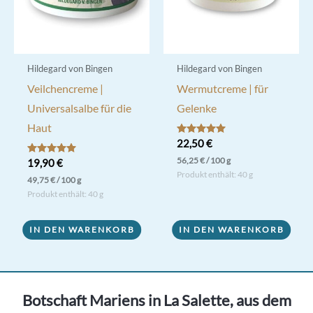
Hildegard von Bingen
Hildegard von Bingen
Veilchencreme |
Wermutcreme | für
Universalsalbe für die
Gelenke
Haut
Bewertet mit
22,50
€
5.00
56,25
€
/
100
g
von 5
Bewertet mit
19,90
€
5.00
Produkt enthält: 40
g
49,75
€
/
100
g
von 5
Produkt enthält: 40
g
IN DEN WARENKORB
IN DEN WARENKORB
Botschaft Mariens in La Salette, aus dem