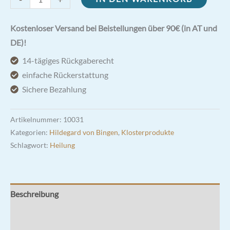
|
Hustenkräuter
Kostenloser Versand bei Beistellungen über 90€ (in AT und
Menge
DE)!
14-tägiges Rückgaberecht
einfache Rückerstattung
Sichere Bezahlung
Artikelnummer:
10031
Kategorien:
Hildegard von Bingen
,
Klosterprodukte
Schlagwort:
Heilung
Beschreibung
Zusätzliche Informationen