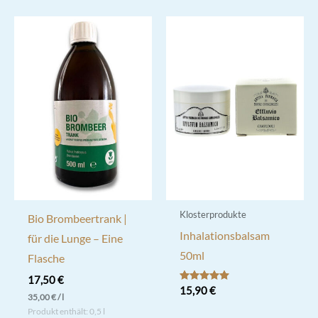
Klosterprodukte
Bio Brombeertrank |
Inhalationsbalsam
für die Lunge – Eine
50ml
Flasche
17,50
€
Bewertet mit
15,90
€
35,00
€
/
l
5.00
von 5
Produkt enthält: 0,5
l