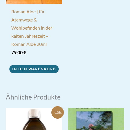
gewählt
werden
Roman Aloe | für
Atemwege &
Wohlbefinden in der
kalten Jahreszeit –
Roman Aloe 20ml
79,00
€
IN DEN WARENKORB
Ähnliche Produkte
-10%