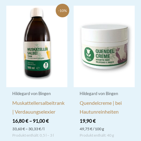
mehrere
-10%
Varianten
auf.
Die
Optionen
können
auf
der
Produktseite
gewählt
werden
Hildegard von Bingen
Hildegard von Bingen
Muskattellersalbeitrank
Quendelcreme | bei
| Verdauungselexier
Hautunreinheiten
16,80
€
–
91,00
€
19,90
€
33,60
€
–
30,33
€
/
l
49,75
€
/
100
g
Produkt enthält: 0,5
l
– 3
l
Produkt enthält: 40
g