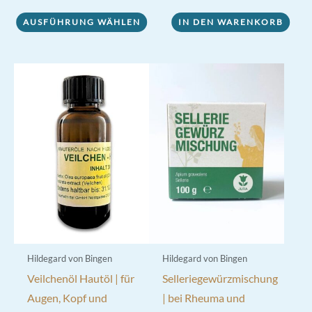
Dieses
AUSFÜHRUNG WÄHLEN
IN DEN WARENKORB
Produkt
weist
mehrere
Varianten
auf.
Die
Optionen
können
auf
der
Produktseite
gewählt
werden
Hildegard von Bingen
Hildegard von Bingen
Veilchenöl Hautöl | für
Selleriegewürzmischung
Augen, Kopf und
| bei Rheuma und