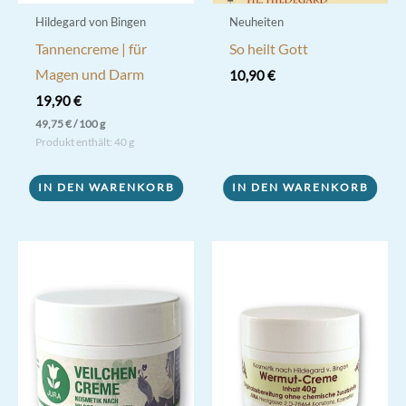
Hildegard von Bingen
Neuheiten
Tannencreme | für
So heilt Gott
Magen und Darm
10,90
€
19,90
€
49,75
€
/
100
g
Produkt enthält: 40
g
IN DEN WARENKORB
IN DEN WARENKORB