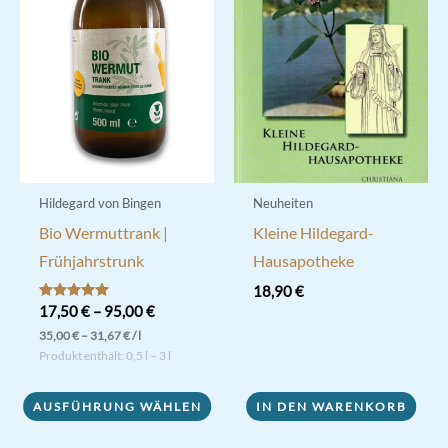
Hildegard von Bingen
Neuheiten
Bio Wermuttrank |
Kleine Hildegard-
Frühjahrstrunk
Hausapotheke
18,90
€
Bewertet mit
17,50
€
–
95,00
€
5.00
35,00
€
–
31,67
€
/
l
von 5
Produkt enthält: 0,5
l
– 3
l
Dieses
AUSFÜHRUNG WÄHLEN
IN DEN WARENKORB
Produkt
weist