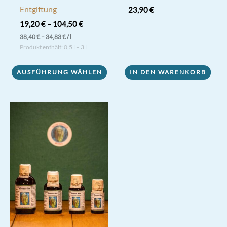
Entgiftung
23,90
€
19,20
€
–
104,50
€
38,40
€
–
34,83
€
/
l
Produkt enthält: 0,5
l
– 3
l
Dieses
AUSFÜHRUNG WÄHLEN
IN DEN WARENKORB
Produkt
weist
mehrere
Varianten
auf.
Die
Optionen
können
auf
der
Produktseite