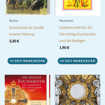
Bücher
Neuheiten
Eucharistie als Quelle
Goldene Heft Nr. 10:
innerer Heilung
Die Heilige Eucharistie
und die Heiligen
3,30
€
1,90
€
IN DEN WARENKORB
IN DEN WARENKORB