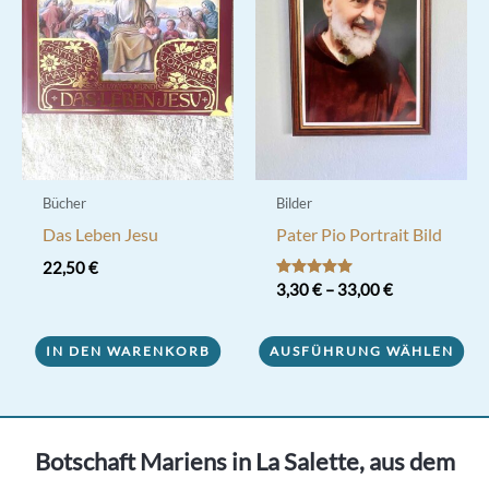
Optionen
können
auf
der
Produktseite
gewählt
werden
Bücher
Bilder
Das Leben Jesu
Pater Pio Portrait Bild
22,50
€
Bewertet mit
3,30
€
–
33,00
€
5.00
von 5
Dieses
IN DEN WARENKORB
AUSFÜHRUNG WÄHLEN
Produkt
weist
mehrere
Varianten
Botschaft Mariens in La Salette, aus dem
auf.