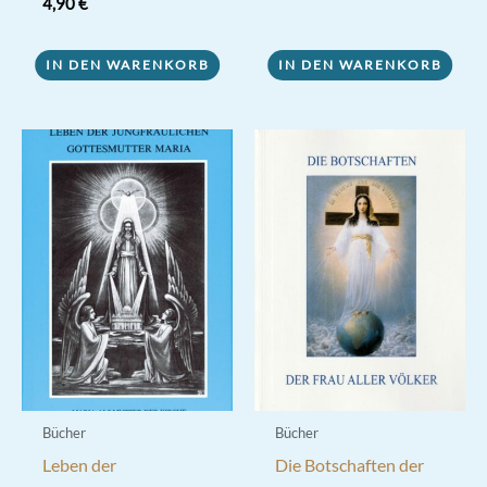
Bewertet mit
4,90
€
5.00
von 5
IN DEN WARENKORB
IN DEN WARENKORB
Bücher
Bücher
Leben der
Die Botschaften der