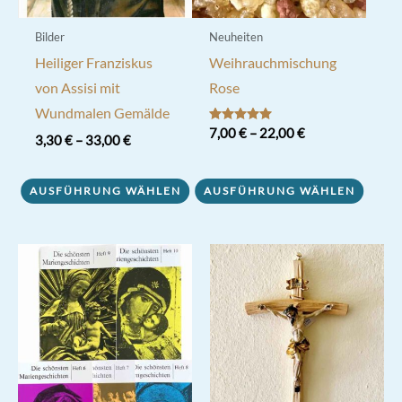
Bilder
Neuheiten
Heiliger Franziskus
Weihrauchmischung
von Assisi mit
Rose
Wundmalen Gemälde
Bewertet mit
7,00
€
–
22,00
€
3,30
€
–
33,00
€
5.00
von 5
Dieses
Dieses
Produkt
AUSFÜHRUNG WÄHLEN
AUSFÜHRUNG WÄHLEN
Produkt
weist
weist
mehrere
mehrere
Varianten
Varianten
auf.
auf.
Die
Die
Optionen
Optionen
können
können
auf
auf