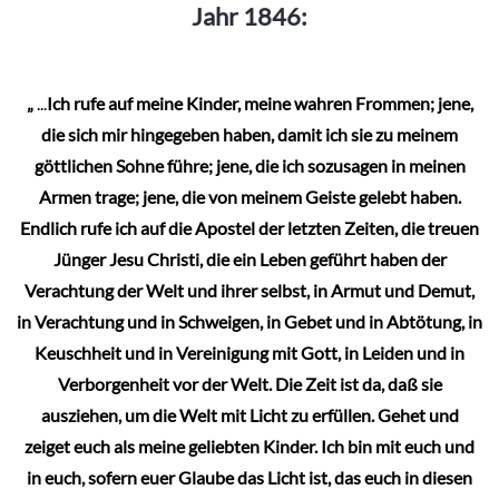
Jahr 1846:
Die
Optionen
können
„
...
Ich rufe auf meine Kinder, meine wahren Frommen; jene,
auf
die sich mir hingegeben haben, damit ich sie zu meinem
der
göttlichen Sohne führe; jene, die ich sozusagen in meinen
Produktseite
Armen trage; jene, die von meinem Geiste gelebt haben.
gewählt
Endlich rufe ich auf die Apostel der letzten Zeiten, die treuen
werden
Jünger Jesu Christi, die ein Leben geführt haben der
Verachtung der Welt und ihrer selbst, in Armut und Demut,
in Verachtung und in Schweigen, in Gebet und in Abtötung, in
Keuschheit und in Vereinigung mit Gott, in Leiden und in
Verborgenheit vor der Welt. Die Zeit ist da, daß sie
ausziehen, um die Welt mit Licht zu erfüllen. Gehet und
zeiget euch als meine geliebten Kinder. Ich bin mit euch und
in euch, sofern euer Glaube das Licht ist, das euch in diesen