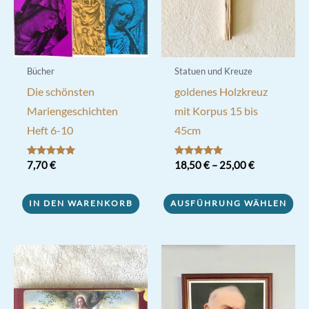
der
der
Produktseite
Produktseite
gewählt
gewählt
werden
werden
Bücher
Statuen und Kreuze
Die schönsten
goldenes Holzkreuz
Mariengeschichten
mit Korpus 15 bis
Heft 6-10
45cm
Bewertet mit
7,70
€
Bewertet mit
18,50
€
–
25,00
€
5.00
5.00
von 5
von 5
Dieses
IN DEN WARENKORB
AUSFÜHRUNG WÄHLEN
Produkt
weist
mehrere
Varianten
auf.
Die