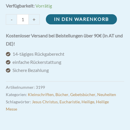
Verfügbarkeit:
Vorrätig
Bruder
-
+
IN DEN WARENKORB
Franz
und
Kostenloser Versand bei Beistellungen über 90€ (in AT und
Schwester
DE)!
Klara
14-tägiges Rückgaberecht
-
einfache Rückerstattung
Zwei
Sichere Bezahlung
eucharistische
Heilige
Artikelnummer:
3199
Menge
Kategorien:
Kleinschriften
,
Bücher
,
Gebetsbücher
,
Neuheiten
Schlagwörter:
Jesus Christus
,
Eucharistie
,
Heilige
,
Heilige
Messe