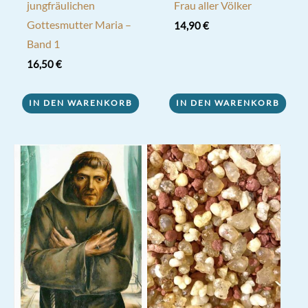
jungfräulichen
Frau aller Völker
Gottesmutter Maria –
14,90
€
Band 1
16,50
€
IN DEN WARENKORB
IN DEN WARENKORB