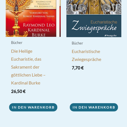
Bücher
Bücher
Die Heilige
Eucharistische
Eucharistie, das
Zwiegespräche
Sakrament der
7,70
€
göttlichen Liebe –
Kardinal Burke
26,50
€
IN DEN WARENKORB
IN DEN WARENKORB