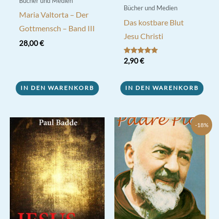
Bücher und Medien
Bücher und Medien
Maria Valtorta – Der
Das kostbare Blut
Gottmensch – Band III
Jesu Christi
28,00
€
Bewertet mit
2,90
€
5.00
von 5
IN DEN WARENKORB
IN DEN WARENKORB
-18%