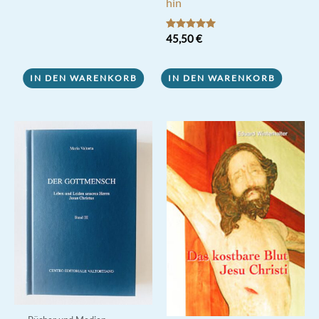
hin
Bewertet mit
45,50
€
5.00
von 5
IN DEN WARENKORB
IN DEN WARENKORB