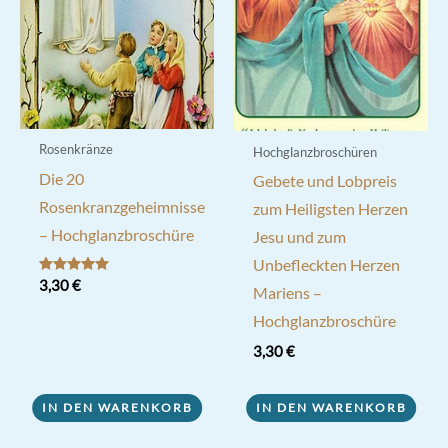
Rosenkränze
Hochglanzbroschüren
Die 20
Gebete und Lobpreis
Rosenkranzgeheimnisse
zum Heiligsten Herzen
– Hochglanzbroschüre
Jesu und zum
Unbefleckten Herzen
Bewertet mit
3,30
€
Mariens –
5.00
von 5
Hochglanzbroschüre
3,30
€
IN DEN WARENKORB
IN DEN WARENKORB