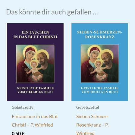
Das könnte dir auch gefallen …
Gebetszettel
Gebetszettel
Eintauchen in das Blut
Sieben Schmerz
Christi – P. Winfried
Rosenkranz – P.
Winfried
0,50
€