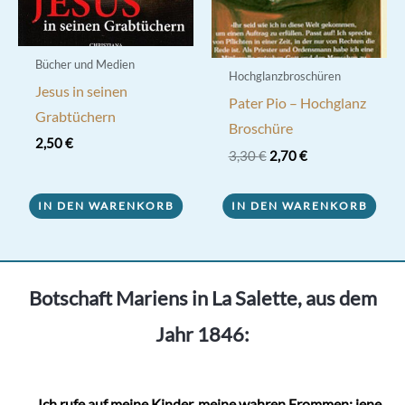
Bücher und Medien
Hochglanzbroschüren
Jesus in seinen
Pater Pio – Hochglanz
Grabtüchern
Broschüre
2,50
€
Ursprünglicher
Aktueller
3,30
€
2,70
€
Preis
Preis
war:
ist:
3,30 €
2,70 €.
IN DEN WARENKORB
IN DEN WARENKORB
Botschaft Mariens in La Salette, aus dem
Jahr 1846:
„
...
Ich rufe auf meine Kinder, meine wahren Frommen; jene,