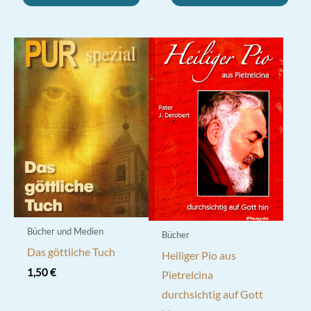
Bücher und Medien
Bücher
Das göttliche Tuch
Heiliger Pio aus
1,50
€
Pietrelcina
durchsichtig auf Gott