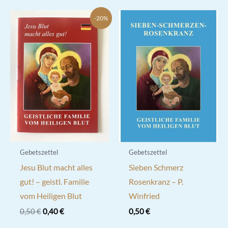
-20%
Gebetszettel
Gebetszettel
Jesu Blut macht alles
Sieben Schmerz
gut! – geistl. Familie
Rosenkranz – P.
vom Heiligen Blut
Winfried
Ursprünglicher
Aktueller
0,50
€
0,40
€
0,50
€
Preis
Preis