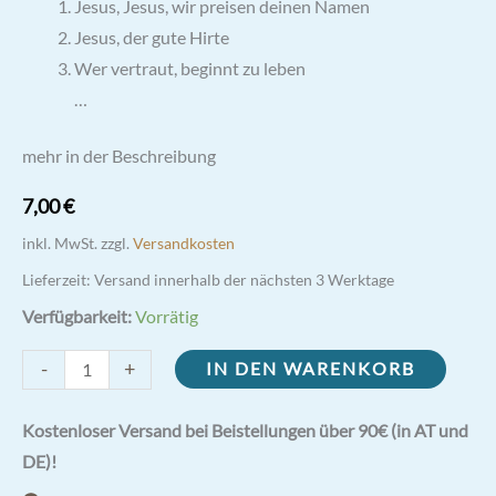
Jesus, Jesus, wir preisen deinen Namen
Jesus, der gute Hirte
Wer vertraut, beginnt zu leben
…
mehr in der Beschreibung
7,00
€
inkl. MwSt.
zzgl.
Versandkosten
Lieferzeit:
Versand innerhalb der nächsten 3 Werktage
Verfügbarkeit:
Vorrätig
Geistliche
-
+
IN DEN WARENKORB
Familie
vom
Kostenloser Versand bei Beistellungen über 90€ (in AT und
Heiligen
DE)!
Blut