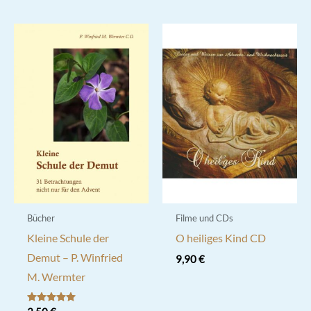
Bücher
Filme und CDs
Kleine Schule der
O heiliges Kind CD
Demut – P. Winfried
9,90
€
M. Wermter
Bewertet mit