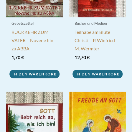
Gebetszettel
Bücher und Medien
RÜCKKEHR ZUM
Teilhabe am Blute
VATER – Novene hin
Christi – P. Winfried
zu ABBA
M. Wermter
1,70
€
12,70
€
IN DEN WARENKORB
IN DEN WARENKORB