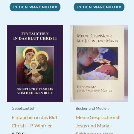
war:
ist:
0,50 €
0,40 €.
IN DEN WARENKORB
IN DEN WARENKORB
Gebetszettel
Bücher und Medien
Eintauchen in das Blut
Meine Gespräche mit
Christi – P. Winfried
Jesus und Maria –
Erfahrungen einer