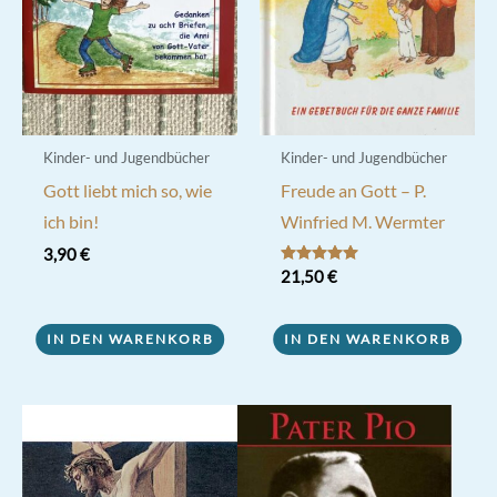
Kinder- und Jugendbücher
Kinder- und Jugendbücher
Gott liebt mich so, wie
Freude an Gott – P.
ich bin!
Winfried M. Wermter
3,90
€
Bewertet mit
21,50
€
5.00
von 5
IN DEN WARENKORB
IN DEN WARENKORB