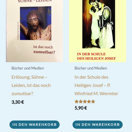
Bücher und Medien
Bücher und Medien
Erlösung, Sühne –
In der Schule des
Leiden, ist das noch
Heiligen Josef – P.
zumutbar?
Winfried M. Wermter
3,30
€
Bewertet mit
5,90
€
5.00
von 5
IN DEN WARENKORB
IN DEN WARENKORB