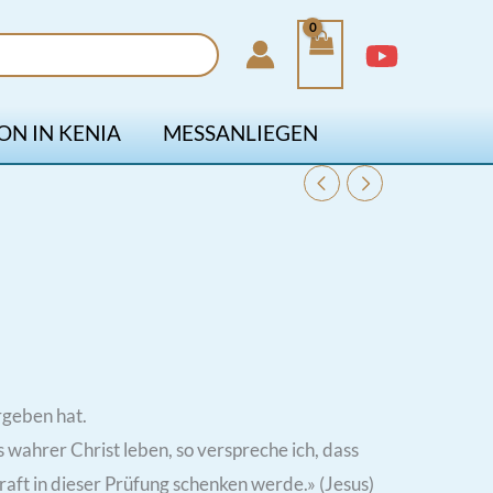
ON IN KENIA
MESSANLIEGEN
rgeben hat.
 wahrer Christ leben, so verspreche ich, dass
aft in dieser Prüfung schenken werde.» (Jesus)