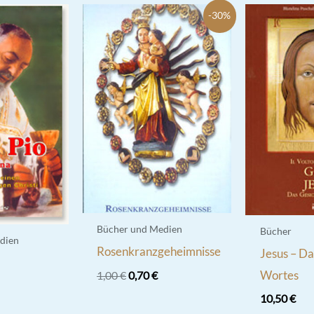
-30%
Bücher und Medien
Bücher
dien
Rosenkranzgeheimnisse
Jesus – Da
s
Ursprünglicher
Aktueller
Wortes
1,00
€
0,70
€
Preis
Preis
10,50
€
war:
ist: