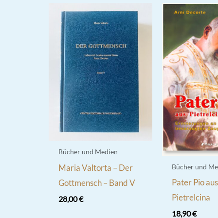
Bücher und Medien
Maria Valtorta – Der
Bücher und Me
Pater Pio au
Gottmensch – Band V
Pietrelcina
28,00
€
18,90
€