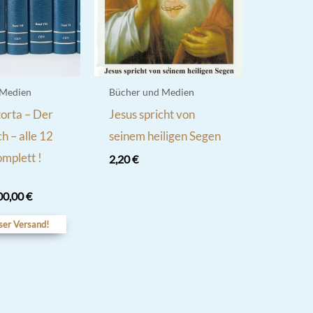
 Medien
Bücher und Medien
orta – Der
Jesus spricht von
 – alle 12
seinem heiligen Segen
mplett !
2,20
€
sprünglicher
Aktueller
00,00
€
eis
Preis
r:
ist:
ser Versand!
6,00 €
300,00 €.