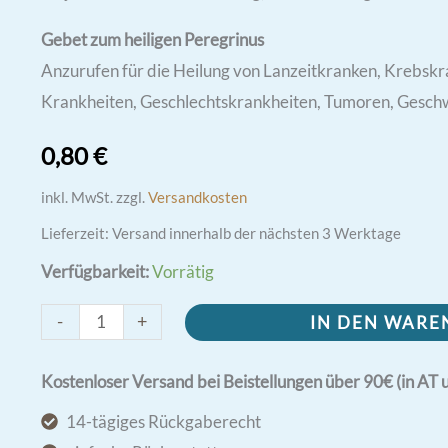
Gebet zum heiligen Peregrinus
Anzurufen für die Heilung von Lanzeitkranken, Krebsk
Krankheiten, Geschlechtskrankheiten, Tumoren, Geschwü
0,80
€
inkl. MwSt.
zzgl.
Versandkosten
Lieferzeit:
Versand innerhalb der nächsten 3 Werktage
Verfügbarkeit:
Vorrätig
Heile
-
+
IN DEN WAR
diesen
Krebs
Kostenloser Versand bei Beistellungen über 90€ (in AT 
in
14-tägiges Rückgaberecht
mir