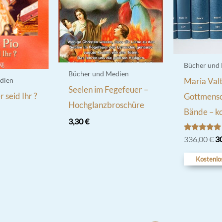
Bücher und
Bücher und Medien
Maria Valt
dien
Seelen im Fegefeuer –
 seid Ihr ?
Gottmensch
Hochglanzbroschüre
Bände – ko
3,30
€
Bewertet
Ur
336,00
€
3
mit
Pr
4.80
wa
von 5
Kostenlo
33