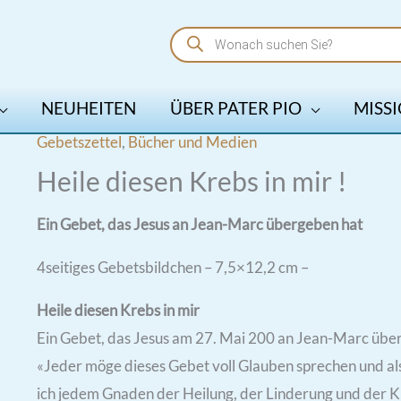
Products
search
NEUHEITEN
ÜBER PATER PIO
MISSI
Gebetszettel
,
Bücher und Medien
Heile diesen Krebs in mir !
Ein Gebet, das Jesus an Jean-Marc übergeben hat
4seitiges Gebetsbildchen – 7,5×12,2 cm –
Heile diesen Krebs in mir
Ein Gebet, das Jesus am 27. Mai 200 an Jean-Marc übe
«Jeder möge dieses Gebet voll Glauben sprechen und als
ich jedem Gnaden der Heilung, der Linderung und der Kr