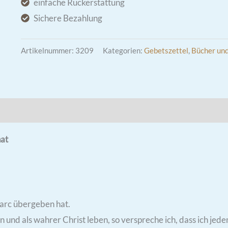
einfache Rückerstattung
!
Sichere Bezahlung
Menge
Artikelnummer:
3209
Kategorien:
Gebetszettel
,
Bücher un
hat
arc übergeben hat.
 und als wahrer Christ leben, so verspreche ich, dass ich je