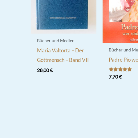
Bücher und Medien
Maria Valtorta – Der
Bücher und Me
Padre Pio wer
Gottmensch – Band VII
28,00
€
Bewertet
7,70
€
mit
5.00
von 5