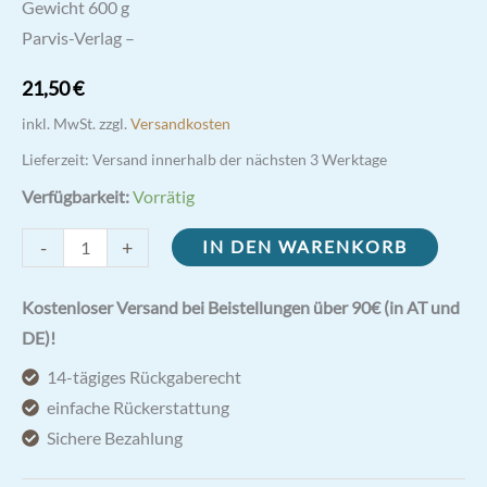
Gewicht 600 g
Parvis-Verlag –
21,50
€
inkl. MwSt.
zzgl.
Versandkosten
Lieferzeit:
Versand innerhalb der nächsten 3 Werktage
Verfügbarkeit:
Vorrätig
Die
-
+
IN DEN WARENKORB
Engel,
unsere
Kostenloser Versand bei Beistellungen über 90€ (in AT und
himmlischen
DE)!
Helfer
14-tägiges Rückgaberecht
Menge
einfache Rückerstattung
Sichere Bezahlung