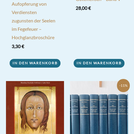
Aufopferung von
28,00
€
Verdiensten
zugunsten der Seelen
im Fegefeuer –
Hochglanzbroschüre
3,30
€
IN DEN WARENKORB
IN DEN WARENKORB
-11%