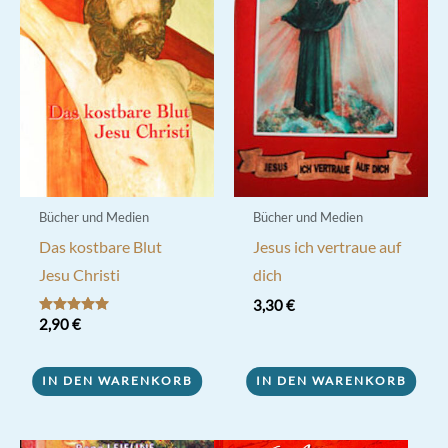
Bücher und Medien
Bücher und Medien
Das kostbare Blut
Jesus ich vertraue auf
Jesu Christi
dich
3,30
€
Bewertet mit
2,90
€
5.00
von 5
IN DEN WARENKORB
IN DEN WARENKORB