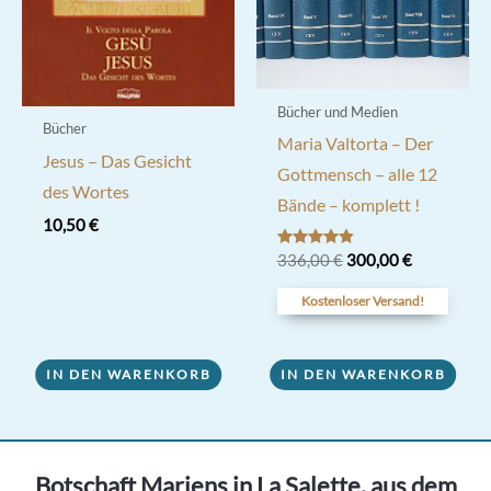
Bücher und Medien
Bücher
Maria Valtorta – Der
Jesus – Das Gesicht
Gottmensch – alle 12
des Wortes
Bände – komplett !
10,50
€
Ursprünglicher
Aktueller
Bewertet
336,00
€
300,00
€
mit
Preis
Preis
4.80
war:
ist:
Kostenloser Versand!
von 5
336,00 €
300,00 €.
IN DEN WARENKORB
IN DEN WARENKORB
Botschaft Mariens in La Salette, aus dem