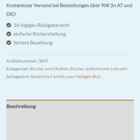
mit
Kostenloser Versand bei Beistellungen über 90€ (in AT und
Jesus
DE)!
und
14-tägiges Rückgaberecht
Maria
einfache Rückerstattung
-
Sichere Bezahlung
Erfahrungen
einer
Artikelnummer:
3047
Frau
Kategorien:
Bücher und Medien
,
Bücher
,
katholisches Lehramt
und
Schlagwort:
Geistliche Familie vom Heiligen Blut
Mutter
Menge
Beschreibung
Zusätzliche Informationen
Rezensionen (0)