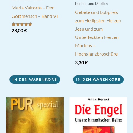
Bücher und Medien
Maria Valtorta – Der
Gebete und Lobpreis
Gottmensch – Band VI
zum Heiligsten Herzen
Jesu und zum
Bewertet mit
28,00
€
5.00
Unbefleckten Herzen
von 5
Mariens –
Hochglanzbroschüre
3,30
€
IN DEN WARENKORB
IN DEN WARENKORB