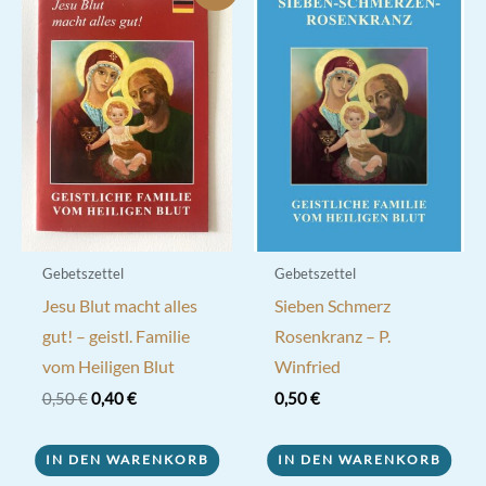
Gebetszettel
Gebetszettel
Jesu Blut macht alles
Sieben Schmerz
gut! – geistl. Familie
Rosenkranz – P.
vom Heiligen Blut
Winfried
Ursprünglicher
Aktueller
0,50
€
0,40
€
0,50
€
Preis
Preis
war:
ist:
0,50 €
0,40 €.
IN DEN WARENKORB
IN DEN WARENKORB