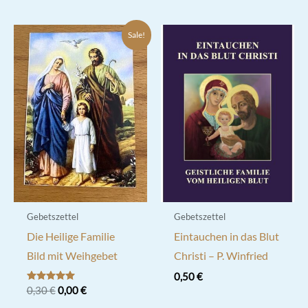
Sale!
Gebetszettel
Gebetszettel
Die Heilige Familie
Eintauchen in das Blut
Bild mit Weihgebet
Christi – P. Winfried
0,50
€
Ursprünglicher
Aktueller
Bewertet mit
0,30
€
0,00
€
5.00
Preis
Preis
von 5