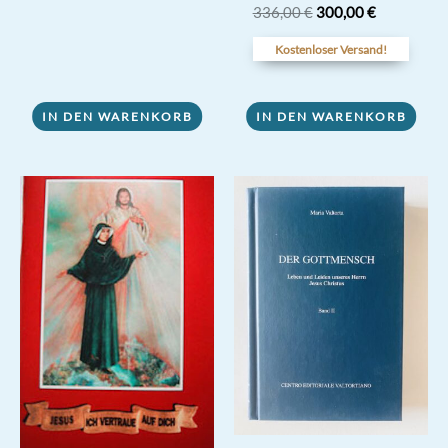
Ursprünglicher
Aktueller
Bewertet
336,00
€
300,00
€
mit
Preis
Preis
4.80
war:
ist:
Kostenloser Versand!
von 5
336,00 €
300,00 €.
IN DEN WARENKORB
IN DEN WARENKORB