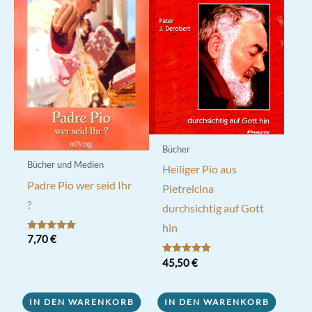
Bücher
Bücher und Medien
Heiliger Pio aus
Padre Pio wer seid Ihr
Pietrelcina
?
durchsichtig auf Gott
hin
Bewertet mit
7,70
€
5.00
von 5
Bewertet mit
45,50
€
5.00
von 5
IN DEN WARENKORB
IN DEN WARENKORB