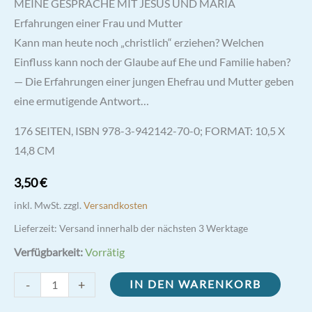
MEINE GESPRÄCHE MIT JESUS UND MARIA
Erfahrungen einer Frau und Mutter
Kann man heute noch „christlich“ erziehen? Welchen
Einfluss kann noch der Glaube auf Ehe und Familie haben?
— Die Erfahrungen einer jungen Ehefrau und Mutter geben
eine ermutigende Antwort…
176 SEITEN, ISBN 978-3-942142-70-0; FORMAT: 10,5 X
14,8 CM
3,50
€
inkl. MwSt.
zzgl.
Versandkosten
Lieferzeit:
Versand innerhalb der nächsten 3 Werktage
Verfügbarkeit:
Vorrätig
Meine
-
+
IN DEN WARENKORB
Gespräche