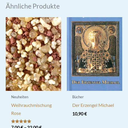
Ähnliche Produkte
Neuheiten
Bücher
Weihrauchmischung
Der Erzengel Michael
Rose
10,90
€
Bewertet mit
7,00
€
–
22,00
€