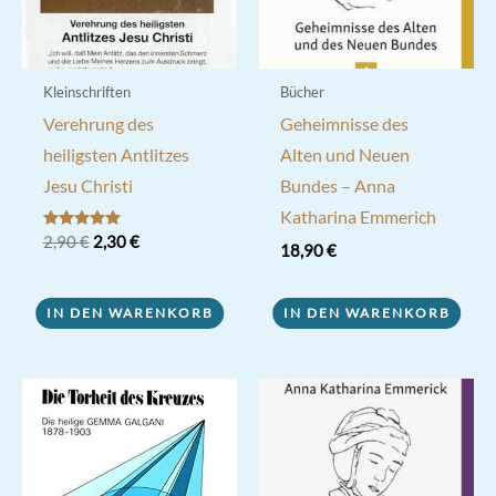
Kleinschriften
Bücher
Verehrung des
Geheimnisse des
heiligsten Antlitzes
Alten und Neuen
Jesu Christi
Bundes – Anna
Katharina Emmerich
Ursprünglicher
Aktueller
Bewertet mit
2,90
€
2,30
€
18,90
€
5.00
Preis
Preis
von 5
war:
ist:
2,90 €
2,30 €.
IN DEN WARENKORB
IN DEN WARENKORB