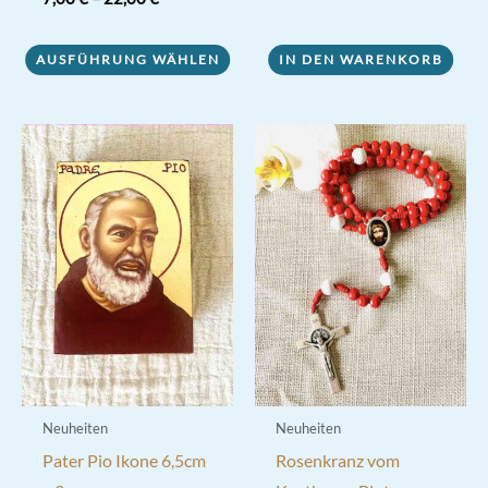
5.00
von 5
Dieses
AUSFÜHRUNG WÄHLEN
IN DEN WARENKORB
Produkt
weist
mehrere
Varianten
auf.
Die
Optionen
können
auf
der
Produktseite
gewählt
werden
Neuheiten
Neuheiten
Pater Pio Ikone 6,5cm
Rosenkranz vom