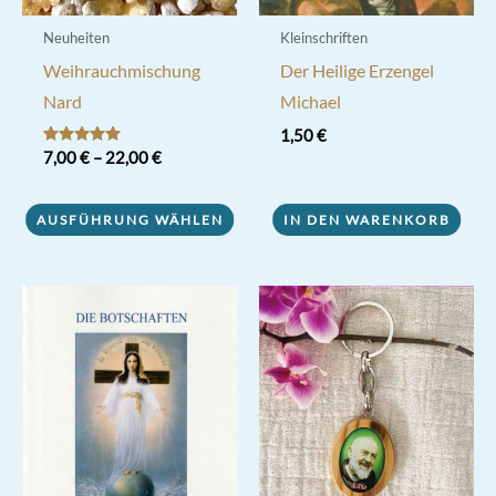
Neuheiten
Kleinschriften
Weihrauchmischung
Der Heilige Erzengel
Nard
Michael
1,50
€
Bewertet mit
7,00
€
–
22,00
€
5.00
von 5
Dieses
AUSFÜHRUNG WÄHLEN
IN DEN WARENKORB
Produkt
weist
mehrere
Varianten
auf.
Die
Optionen
können
auf