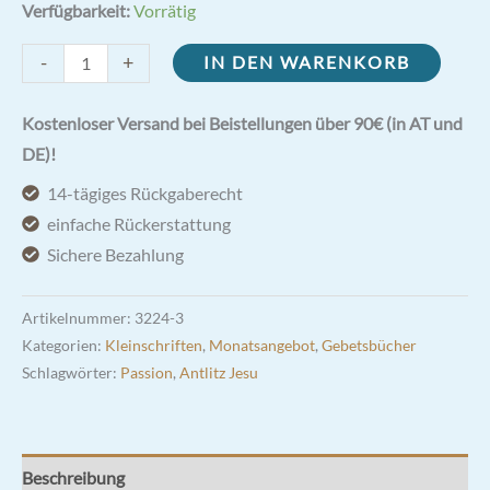
2,90 €
2,30 €.
Verfügbarkeit:
Vorrätig
Verehrung
-
+
IN DEN WARENKORB
des
heiligsten
Kostenloser Versand bei Beistellungen über 90€ (in AT und
Antlitzes
DE)!
Jesu
14-tägiges Rückgaberecht
Christi
einfache Rückerstattung
Menge
Sichere Bezahlung
Artikelnummer:
3224-3
Kategorien:
Kleinschriften
,
Monatsangebot
,
Gebetsbücher
Schlagwörter:
Passion
,
Antlitz Jesu
Beschreibung