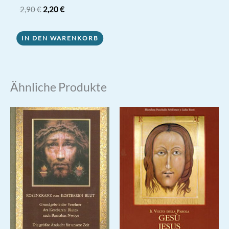
Ursprünglicher
Aktueller
2,90
€
2,20
€
Preis
Preis
war:
ist:
2,90 €
2,20 €.
IN DEN WARENKORB
Ähnliche Produkte