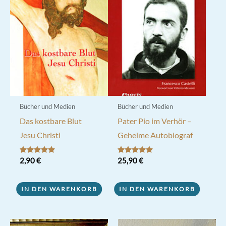
Bücher und Medien
Bücher und Medien
Das kostbare Blut
Pater Pio im Verhör –
Jesu Christi
Geheime Autobiograf
Bewertet mit
2,90
€
Bewertet mit
25,90
€
5.00
5.00
von 5
von 5
IN DEN WARENKORB
IN DEN WARENKORB