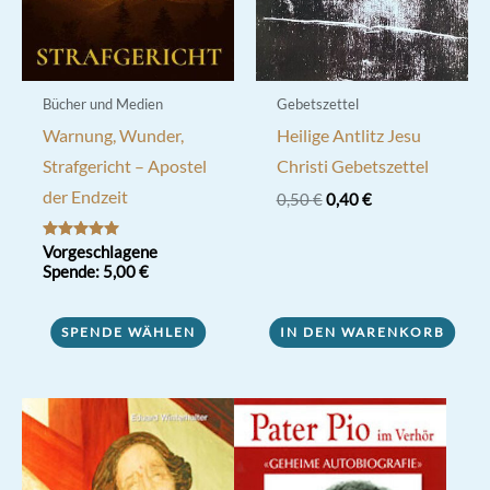
Bücher und Medien
Gebetszettel
Warnung, Wunder,
Heilige Antlitz Jesu
Strafgericht – Apostel
Christi Gebetszettel
der Endzeit
Ursprünglicher
Aktueller
0,50
€
0,40
€
Preis
Preis
war:
ist:
Bewertet mit
Vorgeschlagene
0,50 €
0,40 €.
5.00
Spende:
5,00
€
von 5
SPENDE WÄHLEN
IN DEN WARENKORB