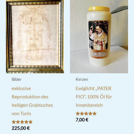
Bilder
Kerzen
exklusive
Ewiglicht „PATER
Reproduktion des
PIO“, 100% Öl für
heiligen Grabtuches
Innenbereich
von Turin
Bewertet mit
7,00
€
5.00
von 5
Bewertet mit
225,00
€
5.00