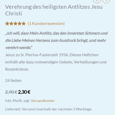
Verehrung des heiligsten Antlitzes Jesu
Christi
(
1
Kundenrezension)
Bewertet mit
1
„Ich will, dass Mein Antlitz, das den innersten Schmerz und
5.00
von 5,
basierend
die Liebe Meines Herzens zum Ausdruck bringt, und mehr
auf
Kundenbewertung
verehrt werde.“
Jesus zu Sr. Pierina-Fastenzeit 1936. Dieses Heftchen
enthält alle dazu notwendigen Gebete, Verheißungen und
Rosenkränze.
24 Seiten
Ursprünglicher
Aktueller
2,90
€
2,30
€
Preis
Preis
inkl. MwSt.
zzgl.
Versandkosten
war:
ist:
Lieferzeit:
Versand innerhalb der nächsten 3 Werktage