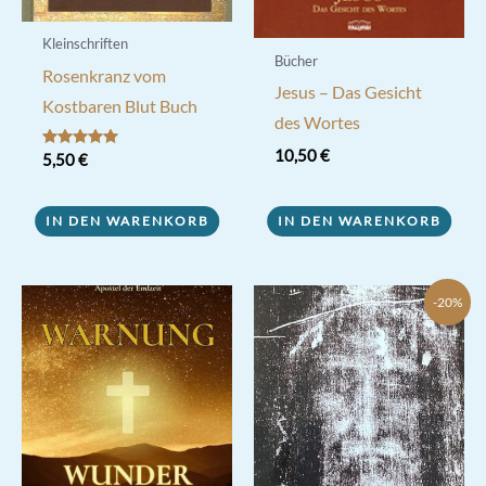
Kleinschriften
Bücher
Rosenkranz vom
Jesus – Das Gesicht
Kostbaren Blut Buch
des Wortes
10,50
€
Bewertet mit
5,50
€
5.00
von 5
IN DEN WARENKORB
IN DEN WARENKORB
-20%