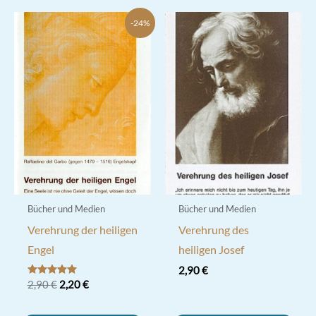
-24%
Bücher und Medien
Bücher und Medien
Verehrung der heiligen
Verehrung des
Engel
heiligen Josef
2,90
€
Ursprünglicher
Aktueller
Bewertet mit
2,90
€
2,20
€
5.00
Preis
Preis
von 5
war:
ist: