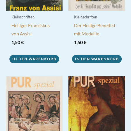
Kleinschriften
Kleinschriften
Heiliger Franziskus
Der Heilige Benedikt
von Assisi
mit Medaille
1,50
€
1,50
€
IN DEN WARENKORB
IN DEN WARENKORB