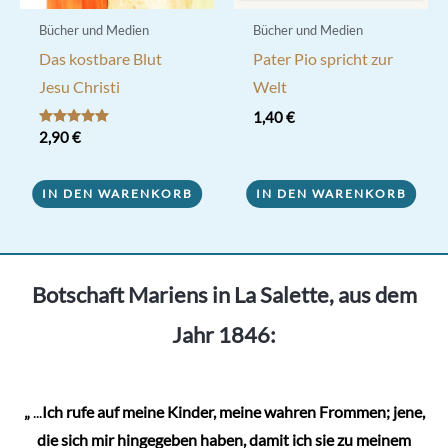
Bücher und Medien
Bücher und Medien
Das kostbare Blut
Pater Pio spricht zur
Jesu Christi
Welt
1,40
€
Bewertet mit
2,90
€
5.00
von 5
IN DEN WARENKORB
IN DEN WARENKORB
Botschaft Mariens in La Salette, aus dem
Jahr 1846:
„
...
Ich rufe auf meine Kinder, meine wahren Frommen; jene,
die sich mir hingegeben haben, damit ich sie zu meinem