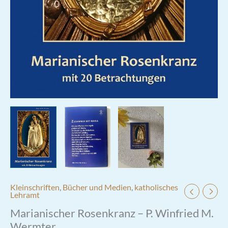
Kleinschriften
,
Bücher und Medien
,
katholisches
Lehramt
Marianischer Rosenkranz – P. Winfried M.
Wermter