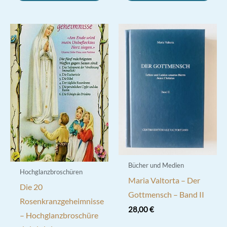
Bücher und Medien
Hochglanzbroschüren
Maria Valtorta – Der
Die 20
Gottmensch – Band II
Rosenkranzgeheimnisse
28,00
€
– Hochglanzbroschüre