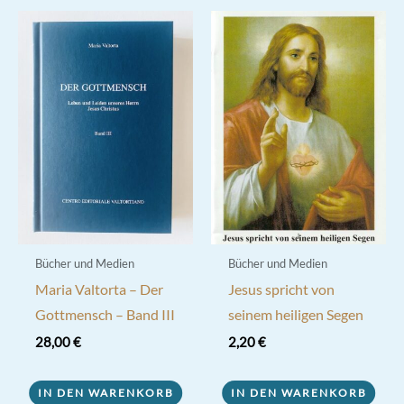
Bücher und Medien
Bücher und Medien
Maria Valtorta – Der
Jesus spricht von
Gottmensch – Band III
seinem heiligen Segen
28,00
€
2,20
€
IN DEN WARENKORB
IN DEN WARENKORB