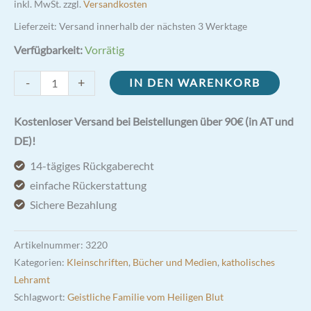
inkl. MwSt.
zzgl.
Versandkosten
Lieferzeit:
Versand innerhalb der nächsten 3 Werktage
Verfügbarkeit:
Vorrätig
Marianischer
-
+
IN DEN WARENKORB
Rosenkranz
-
Kostenloser Versand bei Beistellungen über 90€ (in AT und
P.
DE)!
Winfried
14-tägiges Rückgaberecht
M.
einfache Rückerstattung
Wermter
Sichere Bezahlung
Menge
Artikelnummer:
3220
Kategorien:
Kleinschriften
,
Bücher und Medien
,
katholisches
Lehramt
Schlagwort:
Geistliche Familie vom Heiligen Blut