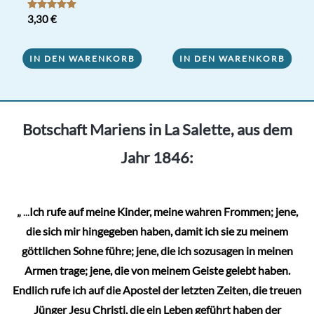
Bewertet mit
3,30
€
5.00
von 5
IN DEN WARENKORB
IN DEN WARENKORB
Botschaft Mariens in La Salette, aus dem
Jahr 1846:
„
...
Ich rufe auf meine Kinder, meine wahren Frommen; jene,
die sich mir hingegeben haben, damit ich sie zu meinem
göttlichen Sohne führe; jene, die ich sozusagen in meinen
Armen trage; jene, die von meinem Geiste gelebt haben.
Endlich rufe ich auf die Apostel der letzten Zeiten, die treuen
Jünger Jesu Christi, die ein Leben geführt haben der