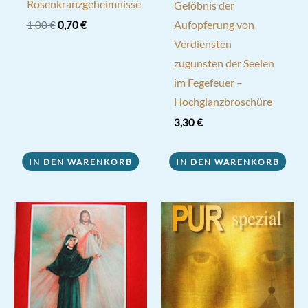
Rosenkranzgeheimnisse
Gelöbnis der
Ursprünglicher
Aktueller
Aufopferung von
1,00
€
0,70
€
Preis
Preis
Verdiensten
war:
ist:
1,00 €
0,70 €.
zugunsten der Seelen
im Fegefeuer –
Hochglanzbroschüre
3,30
€
IN DEN WARENKORB
IN DEN WARENKORB