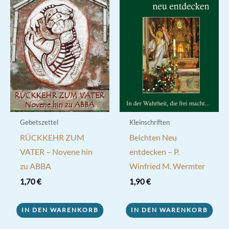
Gebetszettel
Kleinschriften
RÜCKKEHR ZUM
Beichten Neu
VATER – Novene hin
entdecken – P.
zu ABBA
Winfried M. Wermter
1,70
€
1,90
€
IN DEN WARENKORB
IN DEN WARENKORB