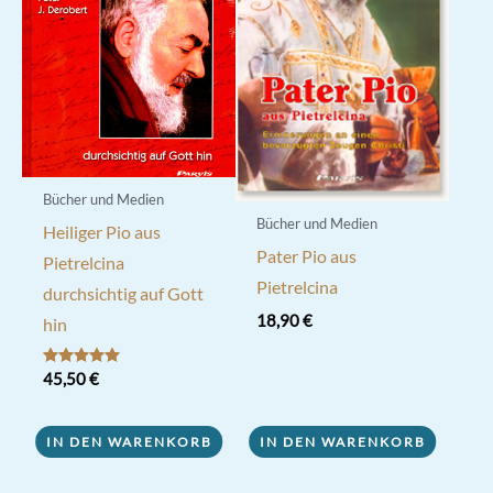
Bücher und Medien
Bücher und Medien
Heiliger Pio aus
Pater Pio aus
Pietrelcina
Pietrelcina
durchsichtig auf Gott
18,90
€
hin
Bewertet mit
45,50
€
5.00
von 5
IN DEN WARENKORB
IN DEN WARENKORB