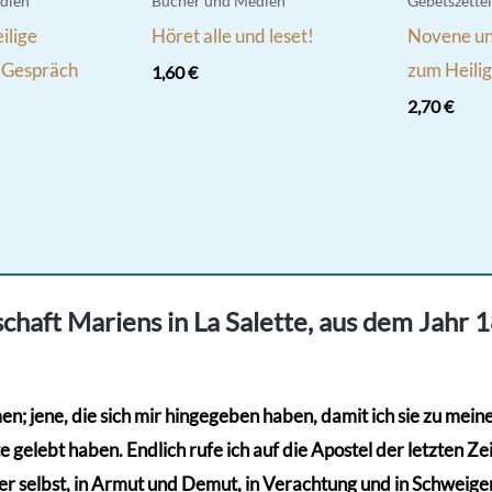
dien
Bücher und Medien
Gebetszettel
eilige
Höret alle und leset!
Novene u
n Gespräch
zum Heili
1,60
€
2,70
€
chaft Mariens in La Salette, aus dem Jahr 
; jene, die sich mir hingegeben haben, damit ich sie zu meinem
gelebt haben. Endlich rufe ich auf die Apostel der letzten Zeit
r selbst, in Armut und Demut, in Verachtung und in Schweigen,