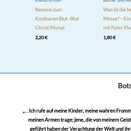
Kleinschriften
Bücher und Me
Novene zum
Was ist die h
Kostbaren Blut -Blut
Messe? – Ei
Christi Monat
mit Pater Pio
2,20
€
1,80
€
Bots
„
...
Ich rufe auf meine Kinder, meine wahren Frommen
meinen Armen trage; jene, die von meinem Geiste 
geführt haben der Verachtung der Welt und ihre