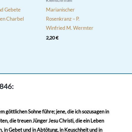
Kleinschriften
nd Gebete
Marianischer
gen Charbel
Rosenkranz – P.
Winfried M. Wermter
2,20
€
1846:
 göttlichen Sohne führe; jene, die ich sozusagen in
en, die treuen Jünger Jesu Christi, die ein Leben
 in Gebet und in Abtötung, in Keuschheit und in