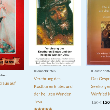
Kleinschriften
Kleinschrift
dien
Verehrung des
Das Gespr
traue auf
Kostbaren Blutes und
Seelsorger
der heiligen Wunden
Winfried 
Jesu
Ursp
1,50
€
1,2
Prei