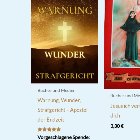
Bücher und Medien
Bücher und Me
Warnung, Wunder,
Jesus ich ver
Strafgericht – Apostel
dich
der Endzeit
3,30
€
Bewertet
Vorgeschlagene Spende: