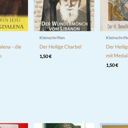
Kleinschriften
Kleinschrift
lena – die
Der Heilige Charbel
Der Heilig
u
mit Medail
1,50
€
1,50
€