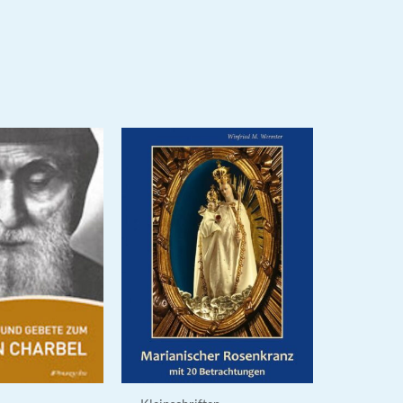
ist:
 €
1,20 €.