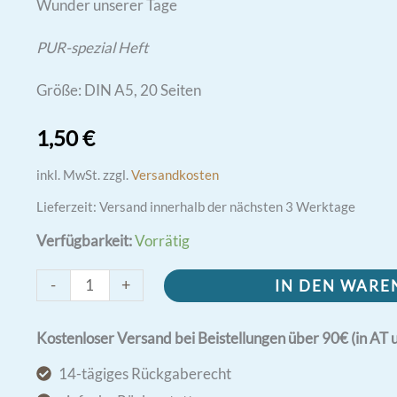
Wunder unserer Tage
PUR-spezial Heft
Größe: DIN A5, 20 Seiten
1,50
€
inkl. MwSt.
zzgl.
Versandkosten
Lieferzeit:
Versand innerhalb der nächsten 3 Werktage
Verfügbarkeit:
Vorrätig
Eucharistische
-
+
IN DEN WAR
Wunder
Menge
Kostenloser Versand bei Beistellungen über 90€ (in AT 
14-tägiges Rückgaberecht