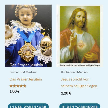
Bücher und Medien
Bücher und Medien
Das Prager Jesulein
Jesus spricht von
seinem heiligen Segen
Bewertet mit
1,80
€
2,20
€
5.00
von 5
IN DEN WARENKORB
IN DEN WARENKORB