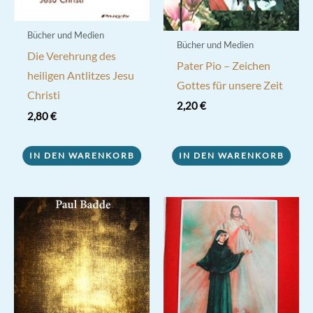
Bücher und Medien
Bücher und Medien
Die Verehrung des
Pater Pio – Zeichen
heiligen Antlitzes Jesu
Gottes für unsere Zeit
Christi
2,20
€
2,80
€
IN DEN WARENKORB
IN DEN WARENKORB