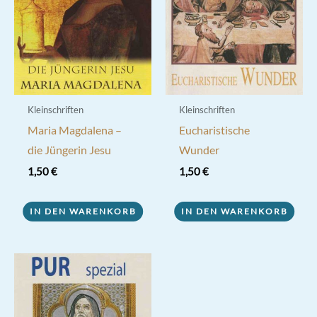
Kleinschriften
Kleinschriften
Maria Magdalena –
Eucharistische
die Jüngerin Jesu
Wunder
1,50
€
1,50
€
IN DEN WARENKORB
IN DEN WARENKORB