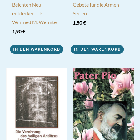
Beichten Neu
Gebete für die Armen
entdecken – P.
Seelen
Winfried M. Wermter
1,80
€
1,90
€
IN DEN WARENKORB
IN DEN WARENKORB