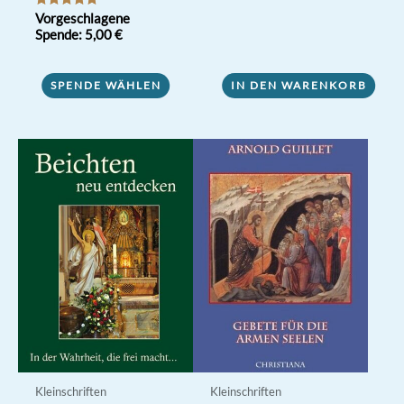
Bewertet mit
Vorgeschlagene
5.00
Spende:
5,00
€
von 5
SPENDE WÄHLEN
IN DEN WARENKORB
Kleinschriften
Kleinschriften