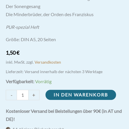
Der Sonengesang
Die Minderbrüder, der Orden des Franziskus
PUR-spezial Heft
Größe: DIN A5, 20 Seiten
1,50
€
inkl. MwSt.
zzgl.
Versandkosten
Lieferzeit:
Versand innerhalb der nächsten 3 Werktage
Verfügbarkeit:
Vorrätig
Heiliger
-
+
IN DEN WARENKORB
Franziskus
von
Kostenloser Versand bei Beistellungen über 90€ (in AT und
Assisi
DE)!
Menge