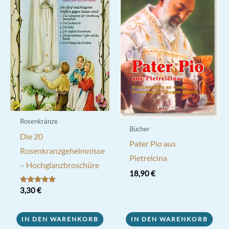
Rosenkränze
Bücher
Die 20
Pater Pio aus
Rosenkranzgeheimnisse
Pietrelcina
– Hochglanzbroschüre
18,90
€
Bewertet mit
3,30
€
5.00
von 5
IN DEN WARENKORB
IN DEN WARENKORB