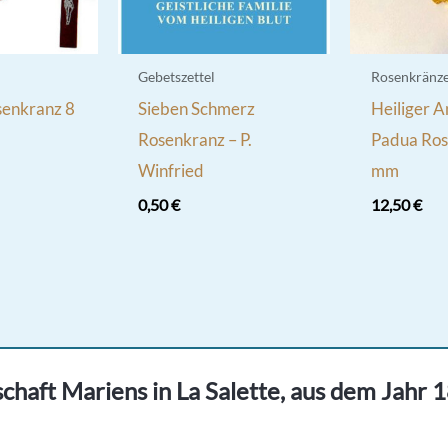
Gebetszettel
Rosenkränz
senkranz 8
Sieben Schmerz
Heiliger A
Rosenkranz – P.
Padua Ros
Winfried
mm
0,50
€
12,50
€
chaft Mariens in La Salette, aus dem Jahr 