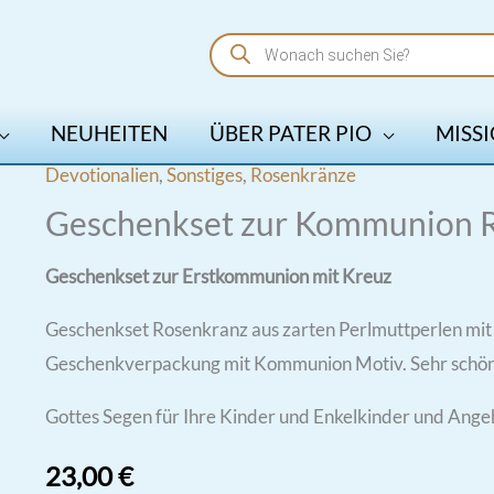
Products
search
NEUHEITEN
ÜBER PATER PIO
MISSI
Devotionalien
,
Sonstiges
,
Rosenkränze
Geschenkset zur Kommunion R
Geschenkset zur Erstkommunion mit Kreuz
Geschenkset Rosenkranz aus zarten Perlmuttperlen mi
Geschenkverpackung mit Kommunion Motiv. Sehr schön
Gottes Segen für Ihre Kinder und Enkelkinder und Ange
23,00
€