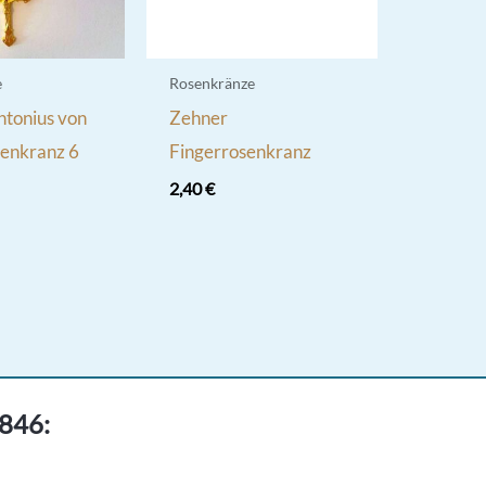
e
Rosenkränze
ntonius von
Zehner
enkranz 6
Fingerrosenkranz
2,40
€
1846: