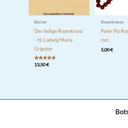
Bücher
Rosenkränze
Der heilige Rosenkranz
Pater Pio Ro
– hl. Ludwig Maria
mm
Grignion
5,00
€
Bewertet
13,50
€
mit
5.00
von 5
Bots