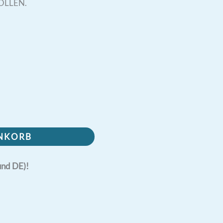
OLLEN.
ENKORB
und DE)!