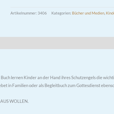
Hardcover
Menge
Artikelnummer:
3406
Kategorien:
Bücher und Medien
,
Kind
Buch lernen Kinder an der Hand ihres Schutzengels die wicht
 Gebet in Familien oder als Begleitbuch zum Gottesdienst eben
INAUS WOLLEN.