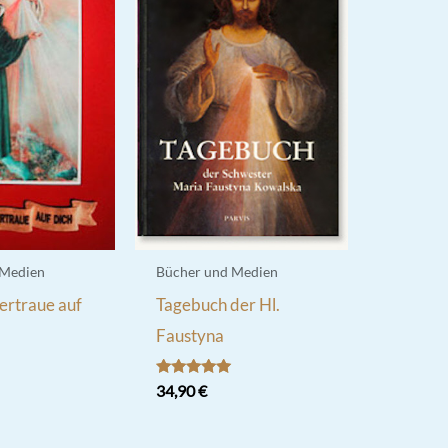
 Medien
Bücher und Medien
vertraue auf
Tagebuch der Hl.
Faustyna
Bewertet
34,90
€
mit
5.00
von 5