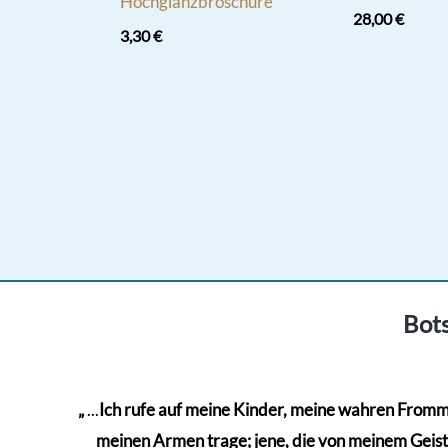
Hochglanzbroschüre
28,00
€
3,30
€
Bots
„
...
Ich rufe auf meine Kinder, meine wahren Frommen
meinen Armen trage; jene, die von meinem Geiste 