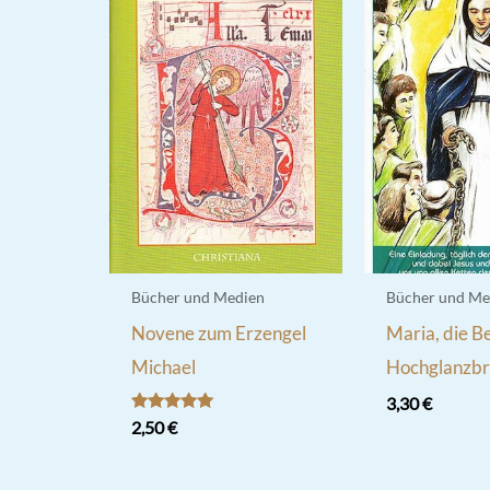
Bücher und Medien
Bücher und Me
Novene zum Erzengel
Maria, die Be
Michael
Hochglanzbr
3,30
€
Bewertet
2,50
€
mit
5.00
von 5