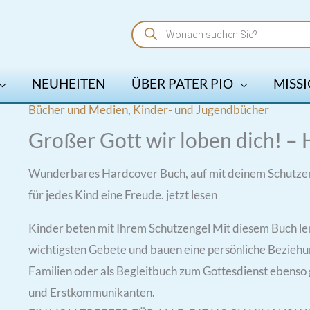
Products
search
NEUHEITEN
ÜBER PATER PIO
MISSI
Bücher und Medien
,
Kinder- und Jugendbücher
Großer Gott wir loben dich! –
Wunderbares Hardcover Buch, auf mit deinem Schutze
für jedes Kind eine Freude. jetzt lesen
Kinder beten mit Ihrem Schutzengel Mit diesem Buch le
wichtigsten Gebete und bauen eine persönliche Beziehung 
Familien oder als Begleitbuch zum Gottesdienst ebenso 
und Erstkommunikanten.