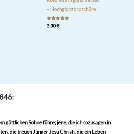
– Hochglanzbroschüre
Bewertet
3,30
€
mit
5.00
von 5
1846:
 göttlichen Sohne führe; jene, die ich sozusagen in
en, die treuen Jünger Jesu Christi, die ein Leben