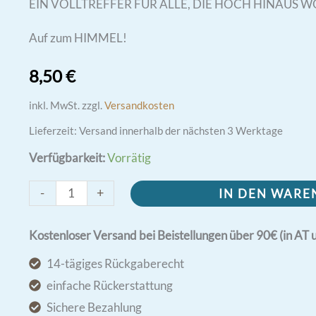
EIN VOLLTREFFER FÜR ALLE, DIE HOCH HINAUS W
Auf zum HIMMEL!
8,50
€
inkl. MwSt.
zzgl.
Versandkosten
Lieferzeit:
Versand innerhalb der nächsten 3 Werktage
Verfügbarkeit:
Vorrätig
Großer
-
+
IN DEN WAR
Gott
wir
Kostenloser Versand bei Beistellungen über 90€ (in AT 
loben
14-tägiges Rückgaberecht
dich!
einfache Rückerstattung
-
Sichere Bezahlung