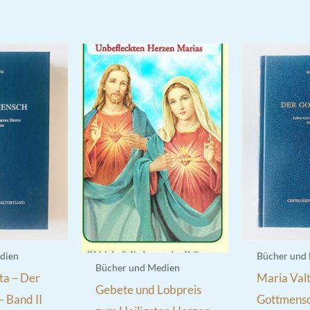
dien
Bücher und
Bücher und Medien
ta – Der
Maria Valt
Gebete und Lobpreis
 Band II
Gottmensc