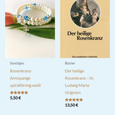
Sonstiges
Bücher
Rosenkranz-
Der heilige
Armspange
Rosenkranz – hl.
spiralförmig weiß
Ludwig Maria
Grignion
Bewertet mit
5,50
€
5.00
von 5
Bewertet mit
13,50
€
5.00
von 5