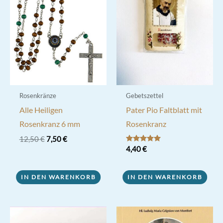
Rosenkränze
Gebetszettel
Alle Heiligen
Pater Pio Faltblatt mit
Rosenkranz 6 mm
Rosenkranz
Ursprünglicher
Aktueller
12,50
€
7,50
€
Preis
Preis
Bewertet mit
4,40
€
5.00
war:
ist:
von 5
12,50 €
7,50 €.
IN DEN WARENKORB
IN DEN WARENKORB