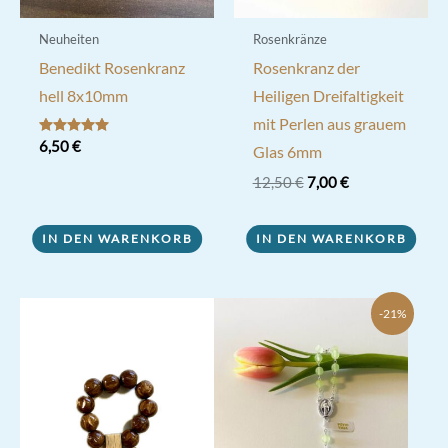
Neuheiten
Rosenkränze
Benedikt Rosenkranz
Rosenkranz der
hell 8x10mm
Heiligen Dreifaltigkeit
mit Perlen aus grauem
Bewertet mit
6,50
€
Glas 6mm
5.00
von 5
Ursprünglicher
Aktueller
12,50
€
7,00
€
Preis
Preis
war:
ist:
12,50 €
7,00 €.
IN DEN WARENKORB
IN DEN WARENKORB
-21%