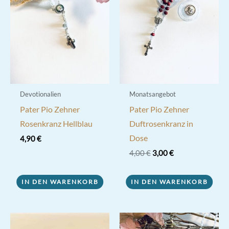
Devotionalien
Monatsangebot
Pater Pio Zehner
Pater Pio Zehner
Rosenkranz Hellblau
Duftrosenkranz in
Dose
4,90
€
Ursprünglicher
Aktueller
4,00
€
3,00
€
Preis
Preis
war:
ist:
4,00 €
3,00 €.
IN DEN WARENKORB
IN DEN WARENKORB