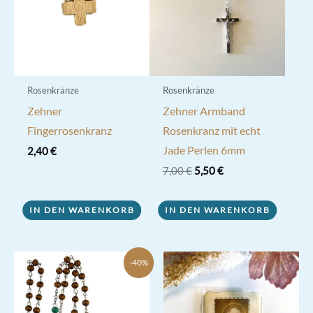
Rosenkränze
Rosenkränze
Zehner
Zehner Armband
Fingerrosenkranz
Rosenkranz mit echt
Jade Perlen 6mm
2,40
€
Ursprünglicher
Aktueller
7,00
€
5,50
€
Preis
Preis
war:
ist:
7,00 €
5,50 €.
IN DEN WARENKORB
IN DEN WARENKORB
-40%