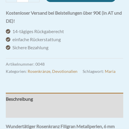
Rosenkranz
Filigran
Kostenloser Versand bei Beistellungen über 90€ (in AT und
Metallperlen
DE)!
6
14-tägiges Rückgaberecht
mm
einfache Rückerstattung
Menge
Sichere Bezahlung
Artikelnummer:
0048
Kategorien:
Rosenkränze
,
Devotionalien
Schlagwort:
Maria
Beschreibung
Rezensionen (0)
Wundertätiger Rosenkranz Filigran Metallperlen, 6 mm