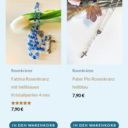
Rosenkränze
Rosenkränze
Fatima Rosenkranz
Pater Pio Rosenkranz
mit hellblauen
hellblau
Kristallperlen 4 mm
7,90
€
Bewertet mit
7,90
€
5.00
von 5
IN DEN WARENKORB
IN DEN WARENKORB