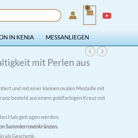
ON IN KENIA
MESSANLIEGEN
ltigkeit mit Perlen aus
tiert und mit einer kleinen ovalen Medaille mit
kranz besteht aus einem goldfarbigen Kreuz mit
den Hals getragen werden.
 von Sammlerrosenkränzen.
ön als Geschenk.