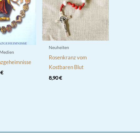
Neuheiten
 Medien
Rosenkranz vom
zgeheimnisse
Kostbaren Blut
rünglicher
Aktueller
0
€
8,90
€
s
Preis
ist:
 €
0,70 €.