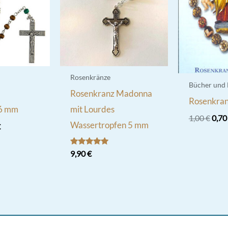
Rosenkränze
Bücher und
Rosenkranz Madonna
Rosenkran
 6 mm
mit Lourdes
Ursp
1,00
€
0,7
Wassertropfen 5 mm
ünglicher
Aktueller
€
Prei
Preis
war:
ist:
1,00
Bewertet
9,90
€
 €
7,50 €.
mit
5.00
von 5