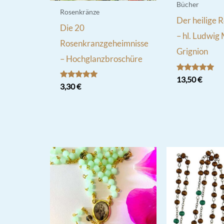
Bücher
Rosenkränze
Der heilige 
Die 20
– hl. Ludwig
Rosenkranzgeheimnisse
Grignion
– Hochglanzbroschüre
Bewertet
13,50
€
mit
Bewertet
3,30
€
5.00
mit
von 5
5.00
von 5