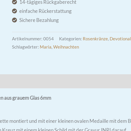
14-tägiges Rückgaberecht
mit
einfache Rückerstattung
Perlen
Sichere Bezahlung
aus
grauem
Artikelnummer:
0054
Kategorien:
Rosenkränze
,
Devotional
Glas
Schlagwörter:
Maria
,
Weihnachten
6mm
Menge
rlen aus grauem Glas 6mm
ette montiert und mit einer kleinen ovalen Medaille mit dem Bi
Kreuz mit einem kleinen Schild mit der Gravur INRI darauf.