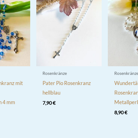
Rosenkränze
Rosenkränz
nkranz mit
Pater Pio Rosenkranz
Wundertät
hellblau
Rosenkranz
en 4 mm
Metallper
7,90
€
8,90
€