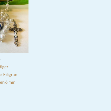
e
iger
 Filigran
len 6 mm