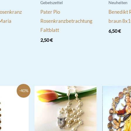
Gebetszettel
Neuheiten
Rosenkranz
Pater Pio
Benedikt 
 Maria
Rosenkranzbetrachtung
braun 8x
Faltblatt
6,50
€
2,50
€
-40%