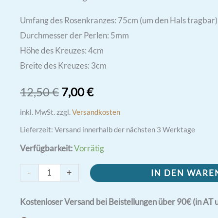
Umfang des Rosenkranzes: 75cm (um den Hals tragbar)
Durchmesser der Perlen: 5mm
Höhe des Kreuzes: 4cm
Breite des Kreuzes: 3cm
Ursprünglicher
Aktueller
12,50
€
7,00
€
Preis
Preis
inkl. MwSt.
zzgl.
Versandkosten
Lieferzeit:
Versand innerhalb der nächsten 3 Werktage
war:
ist:
Verfügbarkeit:
Vorrätig
12,50 €
7,00 €.
Rosenkranz
-
+
IN DEN WAR
der
Heiligen
Kostenloser Versand bei Beistellungen über 90€ (in AT 
Dreifaltigkeit