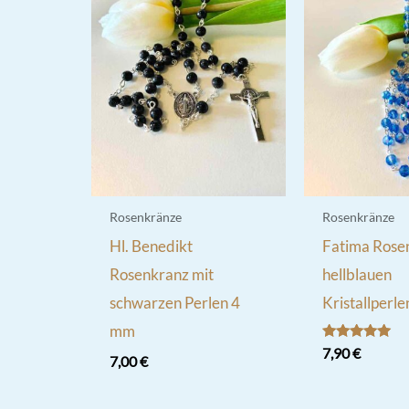
Rosenkränze
Rosenkränze
Hl. Benedikt
Fatima Rose
Rosenkranz mit
hellblauen
schwarzen Perlen 4
Kristallperl
mm
Bewertet
7,90
€
7,00
€
mit
5.00
von 5