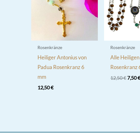
Rosenkränze
Rosenkränze
Heiliger Antonius von
Alle Heiligen
Padua Rosenkranz 6
Rosenkranz
mm
Urspr
12,50
€
7,50
Preis
12,50
€
war:
12,50