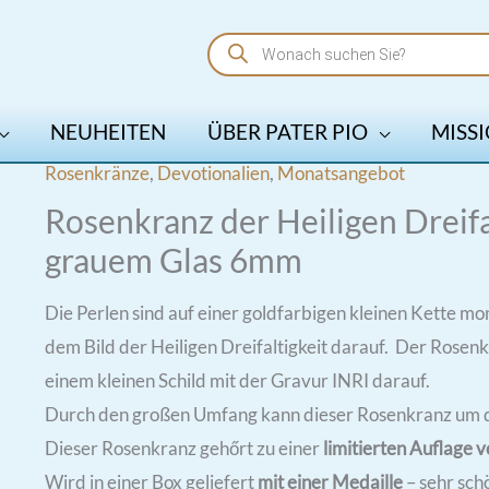
Products
search
NEUHEITEN
ÜBER PATER PIO
MISSI
Rosenkränze
,
Devotionalien
,
Monatsangebot
Rosenkranz der Heiligen Dreifa
grauem Glas 6mm
Die Perlen sind auf einer goldfarbigen kleinen Kette mon
dem Bild der Heiligen Dreifaltigkeit darauf. Der Rosen
einem kleinen Schild mit der Gravur INRI darauf.
Durch den großen Umfang kann dieser Rosenkranz um 
Dieser Rosenkranz gehőrt zu einer
limitierten Auflage
Wird in einer Box geliefert
mit einer Medaille
– sehr sch