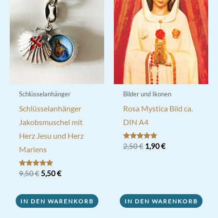
Schlüsselanhänger
Bilder und Ikonen
Schlüsselanhänger
Rosa Mystica Bild ca.
Jakobsmuschel mit
DIN A4
Herz Jesu und Herz
Ursprünglicher
Aktueller
Bewertet mit
2,50
€
1,90
€
Mariens
5.00
Preis
Preis
von 5
war:
ist:
2,50 €
1,90 €.
Ursprünglicher
Aktueller
Bewertet mit
9,50
€
5,50
€
5.00
Preis
Preis
von 5
war:
ist:
9,50 €
5,50 €.
IN DEN WARENKORB
IN DEN WARENKORB