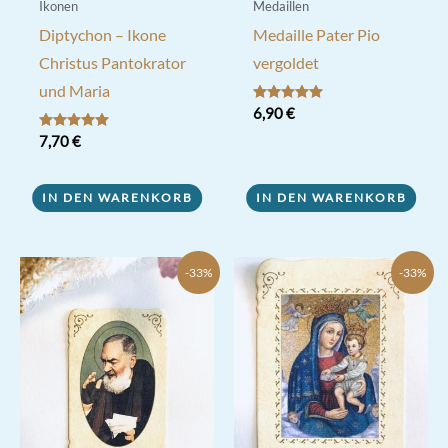
Ikonen
Medaillen
Diptychon – Ikone
Medaille Pater Pio
Christus Pantokrator
vergoldet
und Maria
Bewertet mit
6,90
€
5.00
von 5
Bewertet mit
7,70
€
5.00
von 5
IN DEN WARENKORB
IN DEN WARENKORB
-33%
-33%