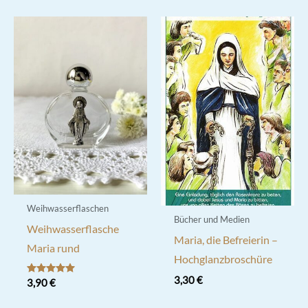
Weihwasserflaschen
Bücher und Medien
Weihwasserflasche
Maria, die Befreierin –
Maria rund
Hochglanzbroschüre
3,30
€
Bewertet mit
3,90
€
5.00
von 5