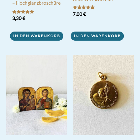
– Hochglanzbroschüre
Bewertet mit
7,00
€
5.00
Bewertet mit
3,30
€
von 5
5.00
von 5
IN DEN WARENKORB
IN DEN WARENKORB