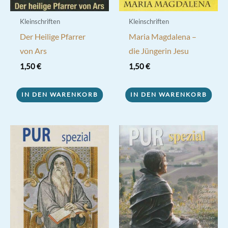
Kleinschriften
Kleinschriften
Der Heilige Pfarrer
Maria Magdalena –
von Ars
die Jüngerin Jesu
1,50
€
1,50
€
IN DEN WARENKORB
IN DEN WARENKORB