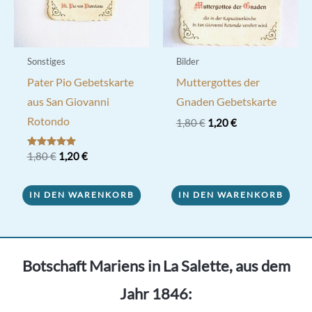
Sonstiges
Bilder
Pater Pio Gebetskarte
Muttergottes der
aus San Giovanni
Gnaden Gebetskarte
Rotondo
Ursprünglicher
Aktueller
1,80
€
1,20
€
Preis
Preis
war:
ist:
Ursprünglicher
Aktueller
Bewertet mit
1,80
€
1,20
€
1,80 €
1,20 €.
5.00
Preis
Preis
von 5
war:
ist:
1,80 €
1,20 €.
IN DEN WARENKORB
IN DEN WARENKORB
Botschaft Mariens in La Salette, aus dem
Jahr 1846: