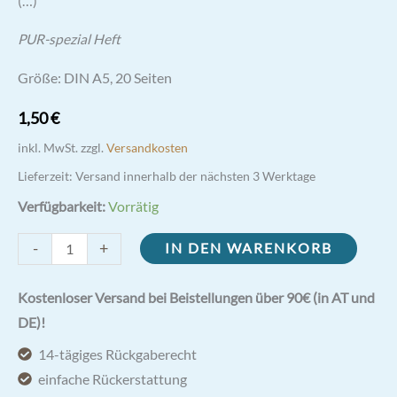
(…)
PUR-spezial Heft
Größe: DIN A5, 20 Seiten
1,50
€
inkl. MwSt.
zzgl.
Versandkosten
Lieferzeit:
Versand innerhalb der nächsten 3 Werktage
Verfügbarkeit:
Vorrätig
Die
-
+
IN DEN WARENKORB
Wunderbare
Medaille
Kostenloser Versand bei Beistellungen über 90€ (in AT und
-
DE)!
Zeichen
14-tägiges Rückgaberecht
der
einfache Rückerstattung
Liebe