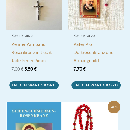
Rosenkränze
Rosenkränze
Zehner Armband
Pater Pio
Rosenkranz mit echt
Duftrosenkranz und
Jade Perlen 6mm
Anhängebild
Ursprünglicher
Aktueller
7,00
€
5,50
€
7,70
€
Preis
Preis
war:
ist:
7,00 €
5,50 €.
IN DEN WARENKORB
IN DEN WARENKORB
-40%