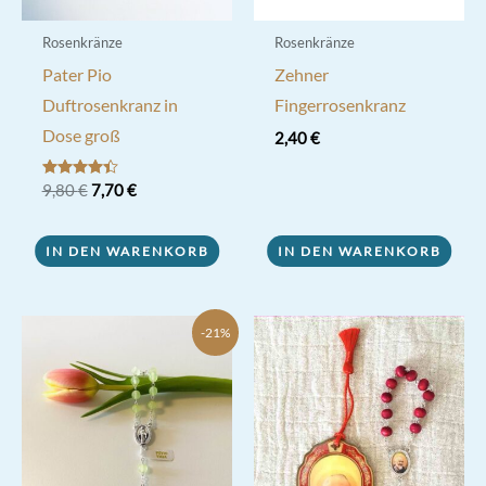
Rosenkränze
Rosenkränze
Pater Pio
Zehner
Duftrosenkranz in
Fingerrosenkranz
Dose groß
2,40
€
Ursprünglicher
Aktueller
Bewertet
9,80
€
7,70
€
mit
Preis
Preis
4.33
war:
ist:
von 5
9,80 €
7,70 €.
IN DEN WARENKORB
IN DEN WARENKORB
-21%