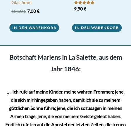
Glas 6mm
Bewertet mit
9,90
€
Ursprünglicher
Aktueller
12,50
€
7,00
€
5.00
Preis
Preis
von 5
war:
ist:
12,50 €
7,00 €.
IN DEN WARENKORB
IN DEN WARENKORB
Botschaft Mariens in La Salette, aus dem
Jahr 1846:
„
...
Ich rufe auf meine Kinder, meine wahren Frommen; jene,
die sich mir hingegeben haben, damit ich sie zu meinem
göttlichen Sohne führe; jene, die ich sozusagen in meinen
Armen trage; jene, die von meinem Geiste gelebt haben.
Endlich rufe ich auf die Apostel der letzten Zeiten, die treuen