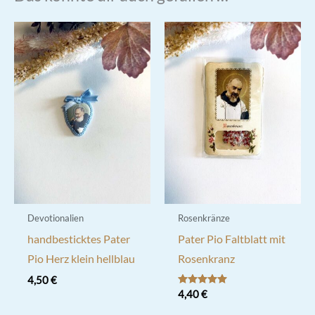
Devotionalien
Rosenkränze
handbesticktes Pater
Pater Pio Faltblatt mit
Pio Herz klein hellblau
Rosenkranz
4,50
€
Bewertet mit
4,40
€
5.00
von 5