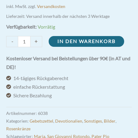
inkl. MwSt.
zzgl.
Versandkosten
Lieferzeit:
Versand innerhalb der nächsten 3 Werktage
Verfügbarkeit:
Vorrätig
Pater
-
+
IN DEN WARENKORB
Pio
Rosenkranzbetrachtung
Kostenloser Versand bei Beistellungen über 90€ (in AT und
Faltblatt
DE)!
Menge
14-tägiges Rückgaberecht
einfache Rückerstattung
Sichere Bezahlung
Artikelnummer:
6038
Kategorien:
Gebetszettel
,
Devotionalien
,
Sonstiges
,
Bilder
,
Rosenkränze
Schlagwörter:
Maria
,
San Giovanni Rotondo
,
Pater Pio