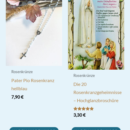
Rosenkränze
Rosenkränze
Pater Pio Rosenkranz
Die 20
hellblau
Rosenkranzgeheimnisse
7,90
€
– Hochglanzbroschüre
Bewertet mit
3,30
€
5.00
von 5