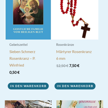
Gebetszettel
Rosenkränze
Sieben Schmerz
Märtyrer Rosenkranz
Rosenkranz – P.
6 mm
Winfried
Ursprünglicher
Aktueller
12,50
€
7,50
€
Preis
Preis
0,50
€
war:
ist:
12,50 €
7,50 €.
IN DEN WARENKORB
IN DEN WARENKORB