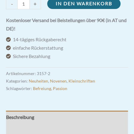
Die
-
+
IN DEN WARENKORB
Wunden
der
Kostenloser Versand bei Beistellungen über 90€ (in AT und
Abtreibung
DE)!
Menge
14-tägiges Rückgaberecht
einfache Rückerstattung
Sichere Bezahlung
Artikelnummer:
3157-2
Kategorien:
Neuheiten
,
Novenen
,
Kleinschriften
Schlagwörter:
Befreiung
,
Passion
Beschreibung
Rezensionen (0)