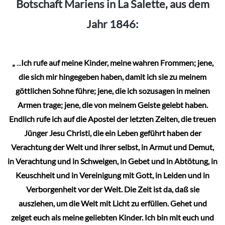
Botschaft Mariens in La Salette, aus dem
auf.
Jahr 1846:
Die
Optionen
können
„
...
Ich rufe auf meine Kinder, meine wahren Frommen; jene,
auf
die sich mir hingegeben haben, damit ich sie zu meinem
der
göttlichen Sohne führe; jene, die ich sozusagen in meinen
Produktseite
Armen trage; jene, die von meinem Geiste gelebt haben.
gewählt
Endlich rufe ich auf die Apostel der letzten Zeiten, die treuen
werden
Jünger Jesu Christi, die ein Leben geführt haben der
Verachtung der Welt und ihrer selbst, in Armut und Demut,
in Verachtung und in Schweigen, in Gebet und in Abtötung, in
Keuschheit und in Vereinigung mit Gott, in Leiden und in
Verborgenheit vor der Welt. Die Zeit ist da, daß sie
ausziehen, um die Welt mit Licht zu erfüllen. Gehet und
zeiget euch als meine geliebten Kinder. Ich bin mit euch und