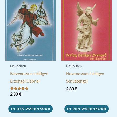
Neuheiten
Neuheiten
Novene zum Heiligen
Novene zum Heiligen
Erzengel Gabriel
Schutzengel
2,30
€
Bewertet mit
2,30
€
5.00
von 5
IN DEN WARENKORB
IN DEN WARENKORB