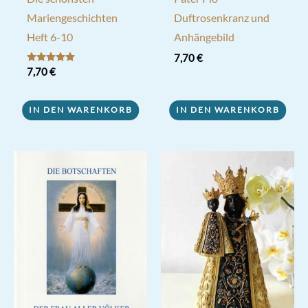
Mariengeschichten
Duftrosenkranz und
Heft 6-10
Anhängebild
7,70
€
Bewertet mit
7,70
€
5.00
von 5
IN DEN WARENKORB
IN DEN WARENKORB