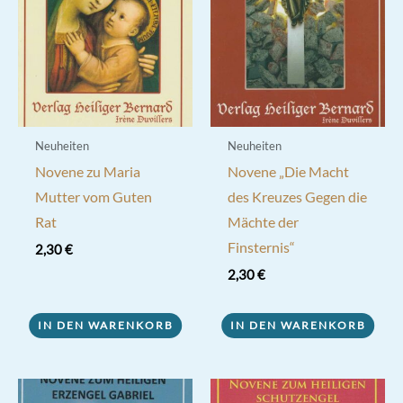
Neuheiten
Neuheiten
Novene zu Maria
Novene „Die Macht
Mutter vom Guten
des Kreuzes Gegen die
Rat
Mächte der
Finsternis“
2,30
€
2,30
€
IN DEN WARENKORB
IN DEN WARENKORB