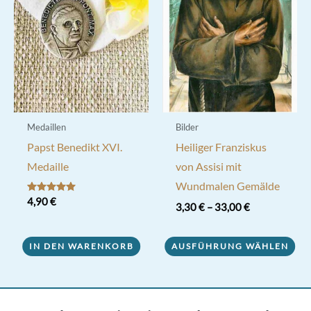
Medaillen
Bilder
Papst Benedikt XVI.
Heiliger Franziskus
Medaille
von Assisi mit
Wundmalen Gemälde
Bewertet mit
4,90
€
3,30
€
–
33,00
€
5.00
von 5
Dieses
IN DEN WARENKORB
AUSFÜHRUNG WÄHLEN
Produkt
weist
mehrere
Varianten