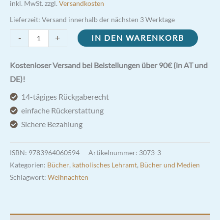
inkl. MwSt.
zzgl.
Versandkosten
Lieferzeit:
Versand innerhalb der nächsten 3 Werktage
Die
-
+
IN DEN WARENKORB
Bibel
-
Kostenloser Versand bei Beistellungen über 90€ (in AT und
Hellelfenbein
DE)!
Menge
14-tägiges Rückgaberecht
einfache Rückerstattung
Sichere Bezahlung
ISBN:
9783964060594
Artikelnummer:
3073-3
Kategorien:
Bücher
,
katholisches Lehramt
,
Bücher und Medien
Schlagwort:
Weihnachten