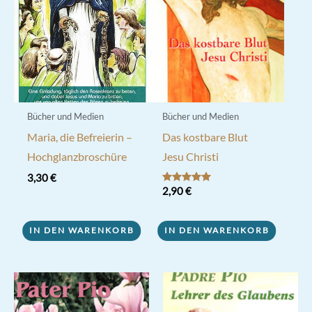
Bücher und Medien
Bücher und Medien
Maria, die Befreierin –
Das kostbare Blut
Hochglanzbroschüre
Jesu Christi
3,30
€
Bewertet mit
2,90
€
5.00
von 5
IN DEN WARENKORB
IN DEN WARENKORB