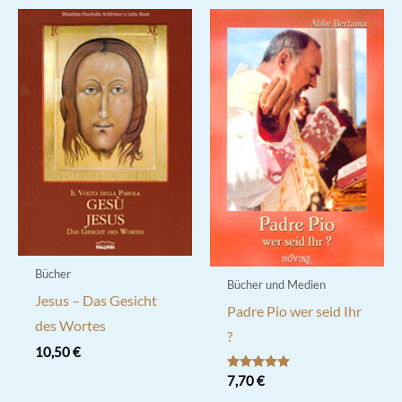
Bücher
Bücher und Medien
Jesus – Das Gesicht
Padre Pio wer seid Ihr
des Wortes
?
10,50
€
Bewertet mit
7,70
€
5.00