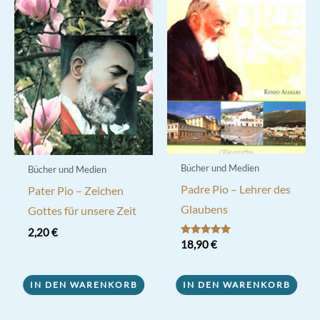
Bücher und Medien
Bücher und Medien
Padre Pio – Lehrer des
Pater Pio – Zeichen
Glaubens
Gottes für unsere Zeit
2,20
€
Bewertet mit
18,90
€
5.00
von 5
IN DEN WARENKORB
IN DEN WARENKORB