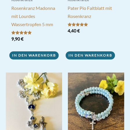
Rosenkranz Madonna
Pater Pio Faltblatt mit
mit Lourdes
Rosenkranz
Wassertropfen 5 mm
Bewertet mit
4,40
€
5.00
von 5
Bewertet mit
9,90
€
5.00
von 5
IN DEN WARENKORB
IN DEN WARENKORB