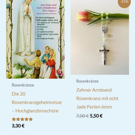
-21%
Rosenkränze
Rosenkränze
Zehner Armband
Die 20
Rosenkranz mit echt
Rosenkranzgeheimnisse
Jade Perlen 6mm
– Hochglanzbroschüre
Ursprünglicher
Aktueller
7,00
€
5,50
€
Preis
Preis
Bewertet mit
3,30
€
war:
ist:
5.00
7,00 €
5,50 €.
von 5