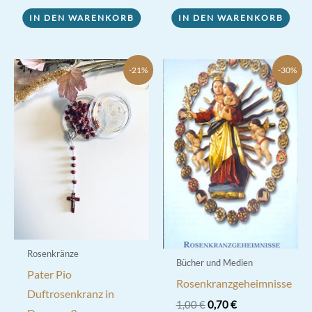
IN DEN WARENKORB
IN DEN WARENKORB
-21%
-30%
Rosenkränze
Bücher und Medien
Pater Pio
Rosenkranzgeheimnisse
Duftrosenkranz in
Ursprünglicher
Aktueller
1,00
€
0,70
€