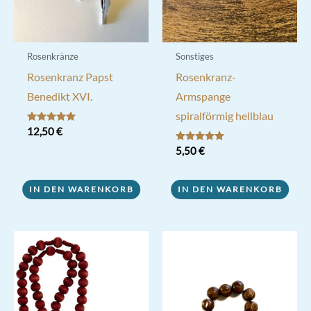
Rosenkränze
Sonstiges
Rosenkranz Papst
Rosenkranz-
Benedikt XVI.
Armspange
spiralförmig hellblau
Bewertet mit
12,50
€
5.00
von 5
Bewertet mit
5,50
€
5.00
von 5
IN DEN WARENKORB
IN DEN WARENKORB