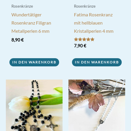
Rosenkränze
Rosenkränze
Wundertätiger
Fatima Rosenkranz
Rosenkranz Filigran
mit hellblauen
Metallperlen 6 mm
Kristallperlen 4 mm
8,90
€
Bewertet mit
7,90
€
5.00
von 5
IN DEN WARENKORB
IN DEN WARENKORB