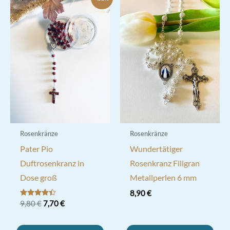
Rosenkränze
Rosenkränze
Pater Pio
Wundertätiger
Duftrosenkranz in
Rosenkranz Filigran
Dose groß
Metallperlen 6 mm
8,90
€
Ursprünglicher
Aktueller
Bewertet
9,80
€
7,70
€
mit
Preis
Preis
4.33
war:
ist:
von 5