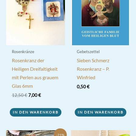
Rosenkränze
Gebetszettel
Rosenkranz der
Sieben Schmerz
Heiligen Dreifaltigkeit
Rosenkranz – P.
mit Perlen aus grauem
Winfried
Glas 6mm
0,50
€
Ursprünglicher
Aktueller
12,50
€
7,00
€
Preis
Preis
war:
ist:
12,50 €
7,00 €.
IN DEN WARENKORB
IN DEN WARENKORB
-21%