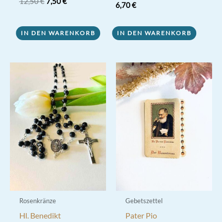
Ursprünglicher
Aktueller
Bewertet mit
12,50
€
7,50
€
6,70
€
5.00
Preis
Preis
von 5
war:
ist:
12,50 €
7,50 €.
IN DEN WARENKORB
IN DEN WARENKORB
Rosenkränze
Gebetszettel
Hl. Benedikt
Pater Pio