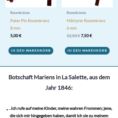
Rosenkränze
Rosenkränze
Pater Pio Rosenkranz
Märtyrer Rosenkranz
8 mm
6 mm
Ursprünglicher
Aktueller
5,00
€
12,50
€
7,50
€
Preis
Preis
war:
ist:
12,50 €
7,50 €.
IN DEN WARENKORB
IN DEN WARENKORB
Botschaft Mariens in La Salette, aus dem
Jahr 1846:
„
...
Ich rufe auf meine Kinder, meine wahren Frommen; jene,
die sich mir hingegeben haben, damit ich sie zu meinem