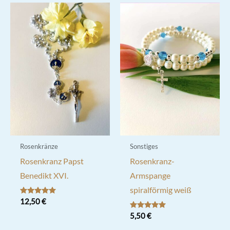
Rosenkränze
Sonstiges
Rosenkranz Papst
Rosenkranz-
Benedikt XVI.
Armspange
spiralförmig weiß
Bewertet mit
12,50
€
5.00
von 5
Bewertet mit
5,50
€
5.00
von 5