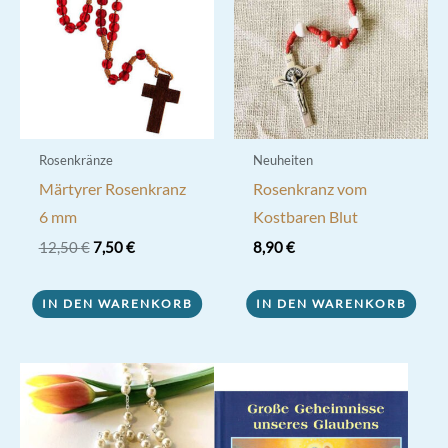
Rosenkränze
Neuheiten
Märtyrer Rosenkranz
Rosenkranz vom
6 mm
Kostbaren Blut
Ursprünglicher
Aktueller
12,50
€
7,50
€
8,90
€
Preis
Preis
war:
ist:
12,50 €
7,50 €.
IN DEN WARENKORB
IN DEN WARENKORB