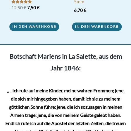
5mm
Ursprünglicher
Aktueller
Bewertet mit
12,50
€
7,50
€
6,70
€
5.00
Preis
Preis
von 5
war:
ist:
12,50 €
7,50 €.
IN DEN WARENKORB
IN DEN WARENKORB
Botschaft Mariens in La Salette, aus dem
Jahr 1846:
„
...
Ich rufe auf meine Kinder, meine wahren Frommen; jene,
die sich mir hingegeben haben, damit ich sie zu meinem
göttlichen Sohne führe; jene, die ich sozusagen in meinen
Armen trage; jene, die von meinem Geiste gelebt haben.
Endlich rufe ich auf die Apostel der letzten Zeiten, die treuen