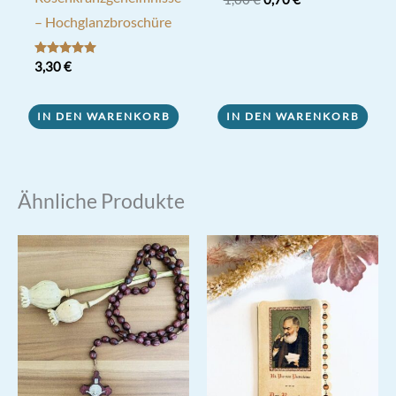
Preis
Preis
– Hochglanzbroschüre
war:
ist:
1,00 €
0,70 €.
Bewertet mit
3,30
€
5.00
von 5
IN DEN WARENKORB
IN DEN WARENKORB
Ähnliche Produkte