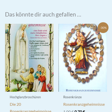
Das könnte dir auch gefallen …
-30%
Hochglanzbroschüren
Rosenkränze
Die 20
Rosenkranzgeheimnisse
Rosenkranzgeheimnisse
Ursprünglicher
Aktueller
1,00
€
0,70
€