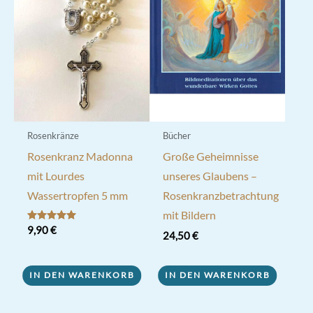
Rosenkränze
Bücher
Rosenkranz Madonna
Große Geheimnisse
mit Lourdes
unseres Glaubens –
Wassertropfen 5 mm
Rosenkranzbetrachtung
mit Bildern
Bewertet mit
9,90
€
24,50
€
5.00
von 5
IN DEN WARENKORB
IN DEN WARENKORB