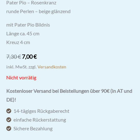
Pater Pio – Rosenkranz
runde Perlen – beige glänzend
mit Pater Pio Bildnis
Länge ca. 45 cm
Kreuz 4 cm
Ursprünglicher
Aktueller
7,30
€
7,00
€
Preis
Preis
inkl. MwSt.
zzgl.
Versandkosten
war:
ist:
Nicht vorrätig
7,30 €
7,00 €.
Kostenloser Versand bei Beistellungen über 90€ (in AT und
DE)!
14-tägiges Rückgaberecht
einfache Rückerstattung
Sichere Bezahlung