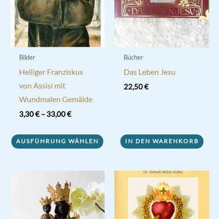
Bilder
Bücher
Heiliger Franziskus
Das Leben Jesu
von Assisi mit
22,50
€
Wundmalen Gemälde
3,30
€
–
33,00
€
Dieses
AUSFÜHRUNG WÄHLEN
IN DEN WARENKORB
Produkt
weist
mehrere
Varianten
auf.
Die