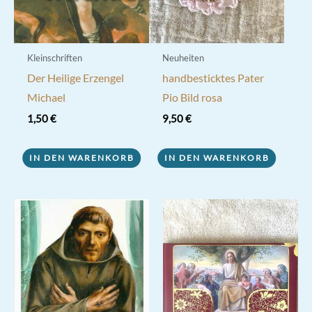
Kleinschriften
Neuheiten
Der Heilige Erzengel
handbesticktes Pater
Michael
Pio Bild rosa
1,50
€
9,50
€
IN DEN WARENKORB
IN DEN WARENKORB