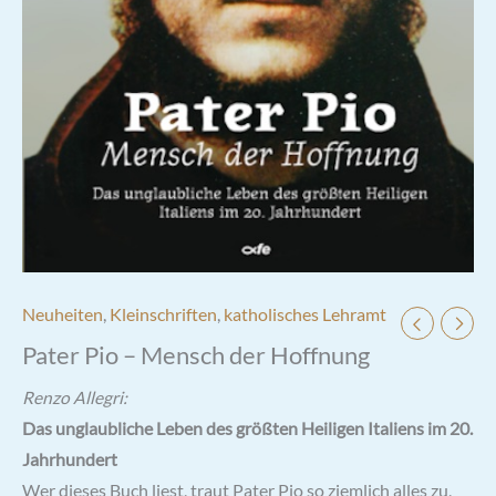
Neuheiten
,
Kleinschriften
,
katholisches Lehramt
Pater Pio – Mensch der Hoffnung
Renzo Allegri:
Das unglaubliche Leben des größten Heiligen Italiens im 20.
Jahrhundert
Wer dieses Buch liest, traut Pater Pio so ziemlich alles zu,