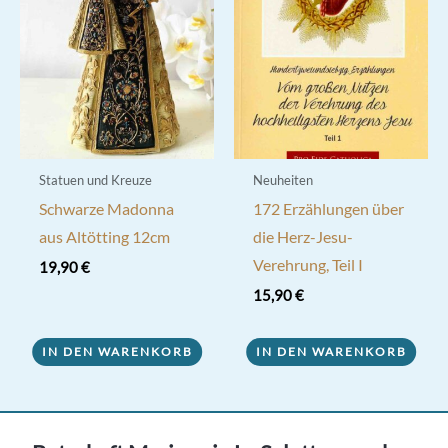
Optionen
können
auf
der
Produktseite
gewählt
werden
Statuen und Kreuze
Neuheiten
Schwarze Madonna
172 Erzählungen über
aus Altötting 12cm
die Herz-Jesu-
Verehrung, Teil I
19,90
€
15,90
€
IN DEN WARENKORB
IN DEN WARENKORB