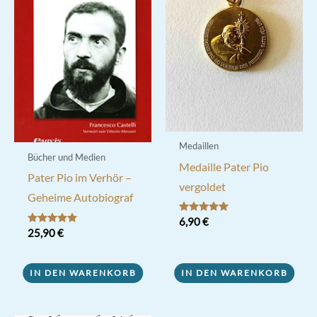
Medaillen
Bücher und Medien
Medaille Pater Pio
Pater Pio im Verhör –
vergoldet
Geheime Autobiograf
Bewertet mit
6,90
€
5.00
Bewertet mit
25,90
€
von 5
5.00
von 5
IN DEN WARENKORB
IN DEN WARENKORB