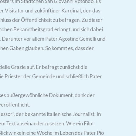
Klosters im Städtchen San Giovanni Rotondo. Es
er Visitator und zukünftiger Kardinal, den das
hluss der Öffentlichkeit zu befragen. Zu dieser
 hohen Bekanntheitsgrad erlangt und sich dabei
. Darunter vor allem Pater Agostino Gemelli und
ichen Gaben glauben. So kommt es, dass der
delle Grazie auf. Er befragt zunächst die
 Priester der Gemeinde und schließlich Pater
dieses außergewöhnliche Dokument, dank der
eröffentlicht.
ori, der bekannte italienische Journalist. In
sem Text auseinanderzusetzen. Wie ein Film
Blickwinkeln eine Woche im Leben des Pater Pio