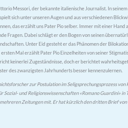
rio Messori, der bekannte italienische Journalist. In seinem 
spielt sich unter unseren Augen und aus verschiedenen Blickw
nnen, das erzählt uns Pater Pio selber. Immer mit einer Hand 
de Fragen. Dabei schlägt er den Bogen von seinen übernatür
undschaften. Unter Eid gesteht er das Phänomen der Bilokatio
rsten Mal erzählt Pater Pio Einzelheiten von seiner Stigmatis
richt keinerlei Zugeständnisse, doch er berichtet wahrheits
ester des zwanzigsten Jahrhunderts besser kennenzulernen.
chichtsforscher zur Postulation im Seligsprechungsprozess von 
ür Sozial- und Religionswissenschaften «Romano Guardini» in Ta
mehreren Zeitungen mit. Er hat kürzlich den dritten Brief von