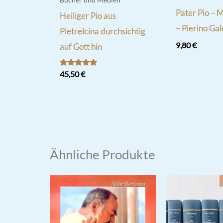
Pater Pio – 
Heiliger Pio aus
– Pierino Ga
Pietrelcina durchsichtig
9,80
€
auf Gott hin
Bewertet
45,50
€
mit
5.00
von 5
Ähnliche Produkte