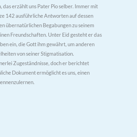
 das erzählt uns Pater Pio selber. Immer mit
nze 142 ausführliche Antworten auf dessen
nen übernatürlichen Begabungen zu seinem
inen Freundschaften. Unter Eid gesteht er das
ben ein, die Gott ihm gewährt, um anderen
lheiten von seiner Stigmatisation.
nerlei Zugeständnisse, doch er berichtet
iche Dokument ermöglicht es uns, einen
kennenzulernen.