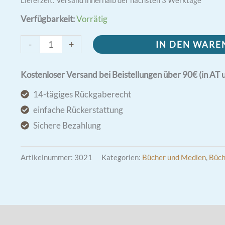
Verfügbarkeit:
Vorrätig
Pater
-
+
IN DEN WAR
Pio
im
Kostenloser Versand bei Beistellungen über 90€ (in AT 
Verhör
14-tägiges Rückgaberecht
-
einfache Rückerstattung
Geheime
Sichere Bezahlung
Autobiograf
Menge
Artikelnummer:
3021
Kategorien:
Bücher und Medien
,
Büch