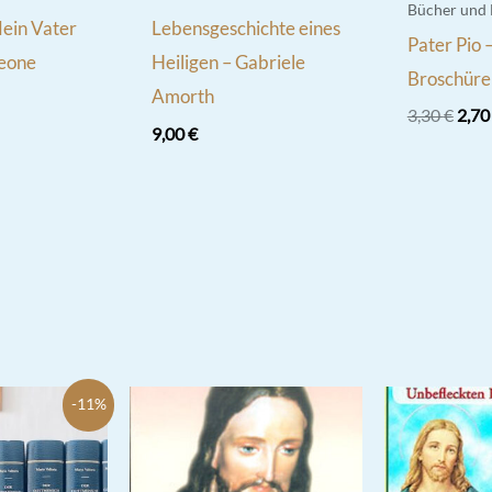
Bücher und
Mein Vater
Lebensgeschichte eines
Pater Pio 
leone
Heiligen – Gabriele
Broschüre
Amorth
Ursp
3,30
€
2,7
9,00
€
Prei
war:
3,30
-11%