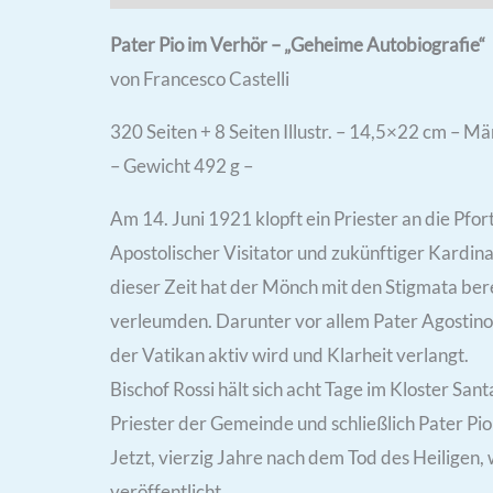
Pater Pio im Verhör – „Geheime Autobiografie“
von Francesco Castelli
320 Seiten + 8 Seiten Illustr. – 14,5×22 cm – M
– Gewicht 492 g –
Am 14. Juni 1921 klopft ein Priester an die Pfo
Apostolischer Visitator und zukünftiger Kardinal
dieser Zeit hat der Mönch mit den Stigmata bere
verleumden. Darunter vor allem Pater Agostino 
der Vatikan aktiv wird und Klarheit verlangt.
Bischof Rossi hält sich acht Tage im Kloster Sa
Priester der Gemeinde und schließlich Pater Pio 
Jetzt, vierzig Jahre nach dem Tod des Heiligen
veröffentlicht.