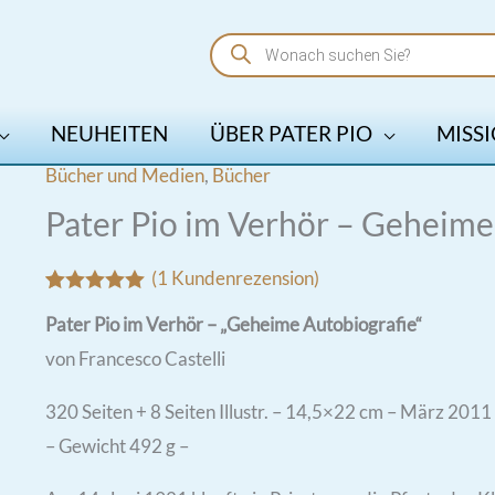
Products
search
NEUHEITEN
ÜBER PATER PIO
MISSI
Bücher und Medien
,
Bücher
Pater Pio im Verhör – Geheime
(
1
Kundenrezension)
Bewertet mit
1
Pater Pio im Verhör – „Geheime Autobiografie“
5.00
von 5,
basierend
von Francesco Castelli
auf
Kundenbewertung
320 Seiten + 8 Seiten Illustr. – 14,5×22 cm – März 2011
– Gewicht 492 g –