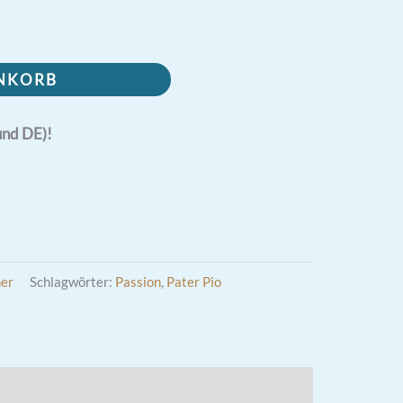
ENKORB
und DE)!
er
Schlagwörter:
Passion
,
Pater Pio