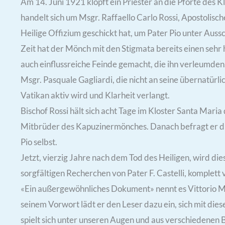
Am 14. Juni 1921 klopft ein Priester an die Pforte des 
handelt sich um Msgr. Raffaello Carlo Rossi, Apostolisch
Heilige Offizium geschickt hat, um Pater Pio unter Aussc
Zeit hat der Mönch mit den Stigmata bereits einen sehr
auch einflussreiche Feinde gemacht, die ihn verleumden
Msgr. Pasquale Gagliardi, die nicht an seine übernatürl
Vatikan aktiv wird und Klarheit verlangt.
Bischof Rossi hält sich acht Tage im Kloster Santa Maria 
Mitbrüder des Kapuzinermönches. Danach befragt er die
Pio selbst.
Jetzt, vierzig Jahre nach dem Tod des Heiligen, wird 
sorgfältigen Recherchen von Pater F. Castelli, komplett v
«Ein außergewöhnliches Dokument» nennt es Vittorio Mess
seinem Vorwort lädt er den Leser dazu ein, sich mit die
spielt sich unter unseren Augen und aus verschiedenen 