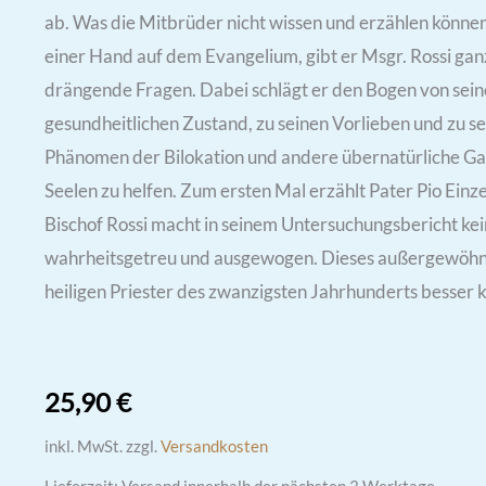
ab. Was die Mitbrüder nicht wissen und erzählen können,
einer Hand auf dem Evangelium, gibt er Msgr. Rossi ga
drängende Fragen. Dabei schlägt er den Bogen von sei
gesundheitlichen Zustand, zu seinen Vorlieben und zu se
Phänomen der Bilokation und andere übernatürliche Ga
Seelen zu helfen. Zum ersten Mal erzählt Pater Pio Einze
Bischof Rossi macht in seinem Untersuchungsbericht kei
wahrheitsgetreu und ausgewogen. Dieses außergewöhnl
heiligen Priester des zwanzigsten Jahrhunderts besser 
25,90
€
inkl. MwSt.
zzgl.
Versandkosten
Lieferzeit:
Versand innerhalb der nächsten 3 Werktage