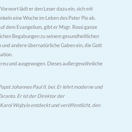
Vorwort lädt er den Leser dazu ein, sich mit
inkeln eine Woche im Leben des Pater Pio ab.
auf dem Evangelium, gibt er Msgr. Rossi ganze
lichen Begabungen zu seinem gesundheitlichen
n und andere übernatürliche Gaben ein, die Gott
ation.
getreu und ausgewogen. Dieses außergewöhnliche
Papst Johannes Paul II. bei. Er lehrt moderne und
ranto. Er ist der Direktor der
 Karol Wojtyla entdeckt und veröffentlicht, den