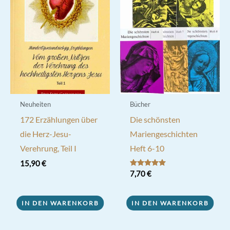
Neuheiten
Bücher
172 Erzählungen über
Die schönsten
die Herz-Jesu-
Mariengeschichten
Verehrung, Teil I
Heft 6-10
15,90
€
Bewertet mit
7,70
€
5.00
von 5
IN DEN WARENKORB
IN DEN WARENKORB