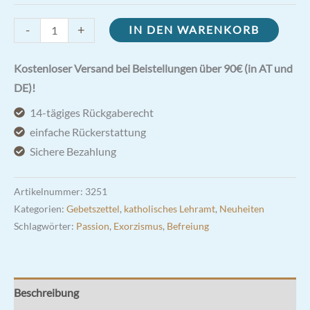
Pater
-
+
IN DEN WARENKORB
Noster
Gebet
Kostenloser Versand bei Beistellungen über 90€ (in AT und
in
DE)!
Latein
14-tägiges Rückgaberecht
Menge
einfache Rückerstattung
Sichere Bezahlung
Artikelnummer:
3251
Kategorien:
Gebetszettel
,
katholisches Lehramt
,
Neuheiten
Schlagwörter:
Passion
,
Exorzismus
,
Befreiung
Beschreibung