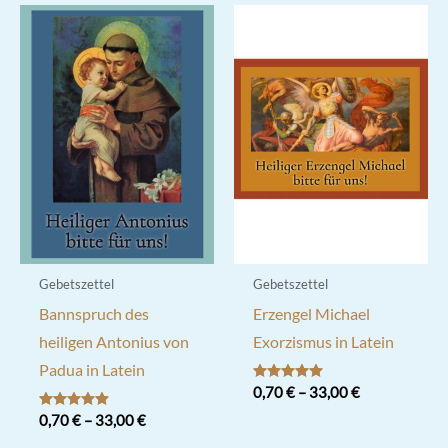
Gebetszettel
Gebetszettel
Bannspruch des
Erzengel Michael
heiligen Antonius von
Exorzismus in Latein
Padua in Latein
Bewertet mit
0,70
€
–
33,00
€
5.00
von 5
Bewertet mit
0,70
€
–
33,00
€
Dieses
5.00
von 5