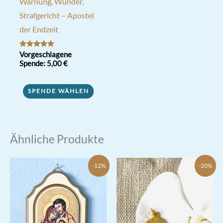
Warnung, Wunder,
Strafgericht – Apostel
der Endzeit
Bewertet mit
Vorgeschlagene
5.00
Spende:
5,00
€
von 5
SPENDE WÄHLEN
Ähnliche Produkte
-12%
-20%