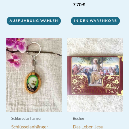
von 5
Dieses
7,70
€
Produkt
weist
AUSFÜHRUNG WÄHLEN
IN DEN WARENKORB
mehrere
Varianten
auf.
Die
Optionen
können
auf
der
Produktseite
gewählt
werden
Schlüsselanhänger
Bücher
Schlüsselanhänger
Das Leben Jesu