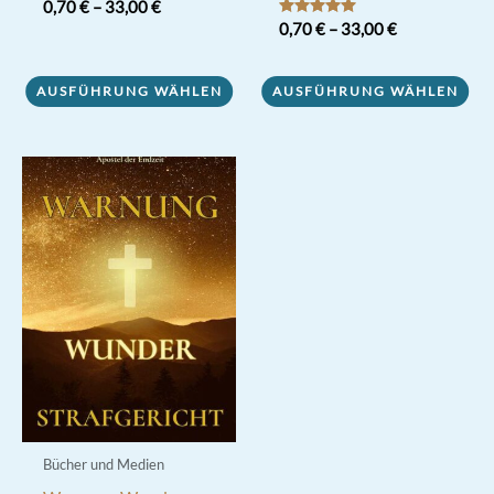
0,70
€
–
33,00
€
Bewertet mit
0,70
€
–
33,00
€
Dieses
5.00
von 5
Dieses
Produkt
AUSFÜHRUNG WÄHLEN
AUSFÜHRUNG WÄHLEN
Produkt
weist
weist
mehrere
mehrere
Varianten
Varianten
auf.
auf.
Die
Die
Optionen
Optionen
können
können
auf
auf
der
der
Produktseite
Produktseite
gewählt
gewählt
werden
werden
Bücher und Medien