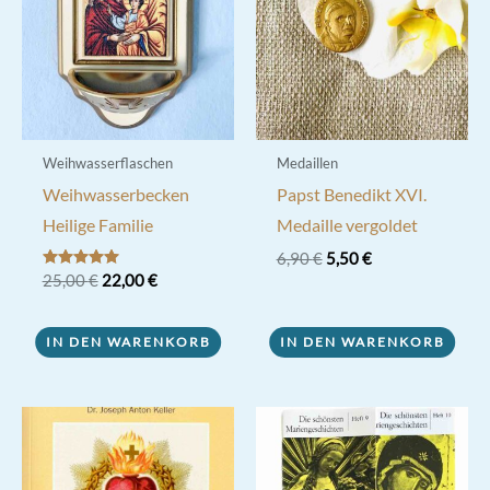
Weihwasserflaschen
Medaillen
Weihwasserbecken
Papst Benedikt XVI.
Heilige Familie
Medaille vergoldet
Ursprünglicher
Aktueller
6,90
€
5,50
€
Preis
Preis
Ursprünglicher
Aktueller
Bewertet mit
25,00
€
22,00
€
5.00
war:
ist:
Preis
Preis
von 5
6,90 €
5,50 €.
war:
ist:
25,00 €
22,00 €.
IN DEN WARENKORB
IN DEN WARENKORB