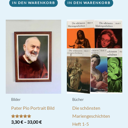
IN DEN WARENKORB
IN DEN WARENKORB
Bilder
Bücher
Pater Pio Portrait Bild
Die schönsten
Mariengeschichten
Bewertet mit
3,30
€
–
33,00
€
Heft 1-5
5.00