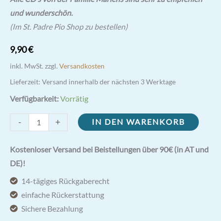
und wunderschön.
(Im St. Padre Pio Shop zu bestellen)
9,90
€
inkl. MwSt.
zzgl.
Versandkosten
Lieferzeit:
Versand innerhalb der nächsten 3 Werktage
Verfügbarkeit:
Vorrätig
O
-
+
IN DEN WARENKORB
heiliges
Kind
Kostenloser Versand bei Beistellungen über 90€ (in AT und
CD
DE)!
Menge
14-tägiges Rückgaberecht
einfache Rückerstattung
Sichere Bezahlung