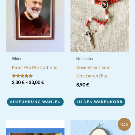
Bilder
Neuheiten
Pater Pio Portrait Bild
Rosenkranz vom
Kostbaren Blut
Bewertet mit
3,30
€
–
33,00
€
8,90
€
5.00
von 5
Dieses
Produkt
AUSFÜHRUNG WÄHLEN
IN DEN WARENKORB
weist
mehrere
-12%
Varianten
auf.