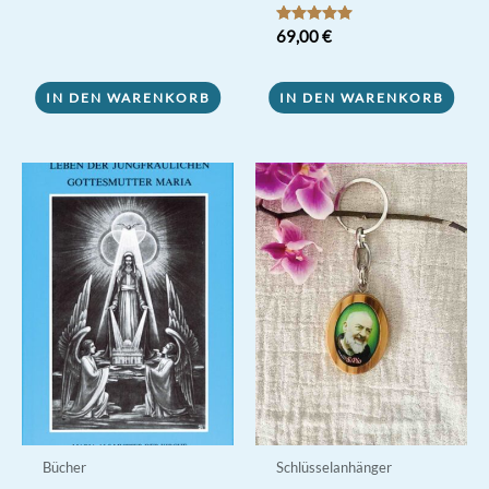
Bewertet mit
69,00
€
5.00
von 5
IN DEN WARENKORB
IN DEN WARENKORB
Bücher
Schlüsselanhänger