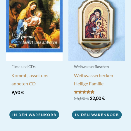
Die
Optionen
können
auf
der
Produktseite
gewählt
werden
Filme und CDs
Weihwasserflaschen
Kommt, lasset uns
Weihwasserbecken
anbeten CD
Heilige Familie
9,90
€
Ursprünglicher
Aktueller
Bewertet mit
25,00
€
22,00
€
5.00
Preis
Preis
von 5
war:
ist:
25,00 €
22,00 €.
IN DEN WARENKORB
IN DEN WARENKORB