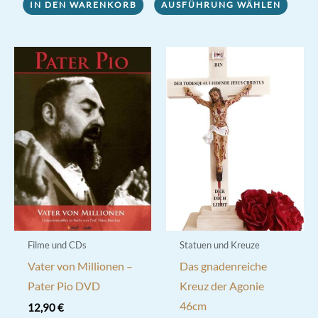
IN DEN WARENKORB
AUSFÜHRUNG WÄHLEN
Produkt
weist
mehrere
Varianten
auf.
Die
Optionen
können
auf
der
Produktseite
gewählt
werden
Filme und CDs
Statuen und Kreuze
Vater von Millionen –
Das gnadenreiche
Pater Pio DVD
Kreuz der Agonie
46cm
12,90
€