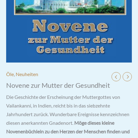
Öle
,
Neuheiten
Novene zur Mutter der Gesundheit
Die Geschichte der Erscheinung der Muttergottes von
Vailankanni, in Indien, reicht bis in das siebzehnte
Jahrhundert zurück. Wunderbare Ereignisse kennzeichnen
diesen anerkannten Gnadenort.
Möge dieses kleine
Novenenbüchlein zu den Herzen der Menschen finden und