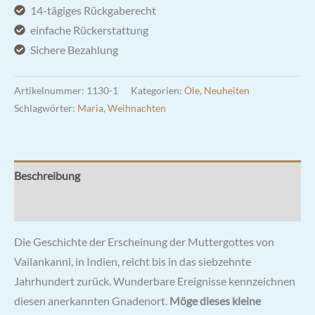
Gesundheit
14-tägiges Rückgaberecht
Menge
einfache Rückerstattung
Sichere Bezahlung
Artikelnummer:
1130-1
Kategorien:
Öle
,
Neuheiten
Schlagwörter:
Maria
,
Weihnachten
Beschreibung
Rezensionen (0)
Die Geschichte der Erscheinung der Muttergottes von
Vailankanni, in Indien, reicht bis in das siebzehnte
Jahrhundert zurück. Wunderbare Ereignisse kennzeichnen
diesen anerkannten Gnadenort.
Möge dieses kleine