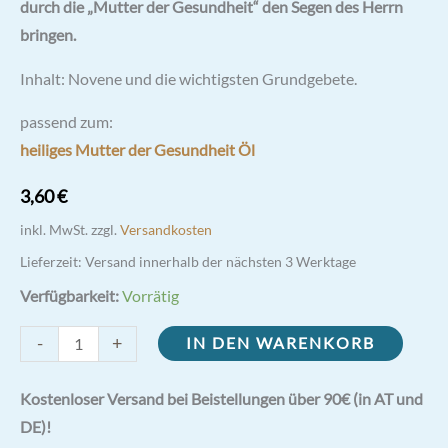
durch die „Mutter der Gesundheit“ den Segen des Herrn
bringen.
Inhalt: Novene und die wichtigsten Grundgebete.
passend zum:
heiliges Mutter der Gesundheit Öl
3,60
€
inkl. MwSt.
zzgl.
Versandkosten
Lieferzeit:
Versand innerhalb der nächsten 3 Werktage
Verfügbarkeit:
Vorrätig
Novene
-
+
IN DEN WARENKORB
zur
Mutter
Kostenloser Versand bei Beistellungen über 90€ (in AT und
der
DE)!