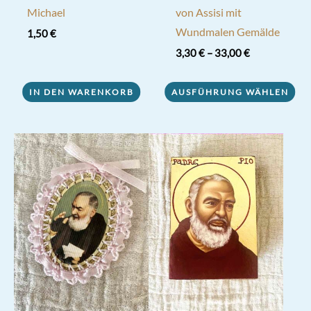
Michael
von Assisi mit
Wundmalen Gemälde
1,50
€
3,30
€
–
33,00
€
Dieses
IN DEN WARENKORB
AUSFÜHRUNG WÄHLEN
Produkt
weist
mehrere
Varianten
auf.
Die
Optionen
können
auf
der
Produktseite
gewählt