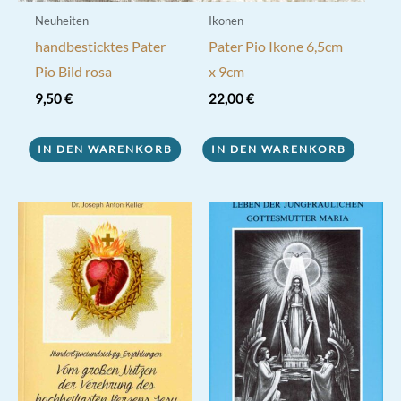
werden
Neuheiten
Ikonen
handbesticktes Pater
Pater Pio Ikone 6,5cm
Pio Bild rosa
x 9cm
9,50
€
22,00
€
IN DEN WARENKORB
IN DEN WARENKORB