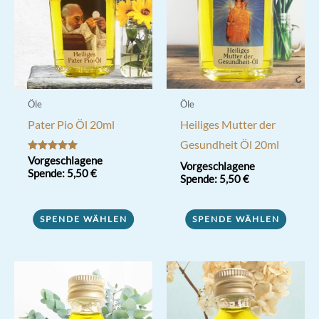
Öle
Öle
Pater Pio Öl 20ml
Heiliges Mutter der
Gesundheit Öl 20ml
Bewertet mit
Vorgeschlagene
Vorgeschlagene
5.00
Spende:
5,50
€
von 5
Spende:
5,50
€
SPENDE WÄHLEN
SPENDE WÄHLEN