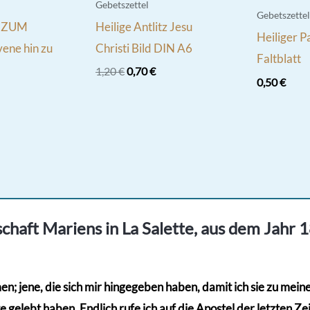
Gebetszettel
Gebetszettel
 ZUM
Heilige Antlitz Jesu
Heiliger P
ene hin zu
Christi Bild DIN A6
Faltblatt
Ursprünglicher
Aktueller
1,20
€
0,70
€
0,50
€
Preis
Preis
war:
ist:
1,20 €
0,70 €.
chaft Mariens in La Salette, aus dem Jahr 
; jene, die sich mir hingegeben haben, damit ich sie zu meinem
gelebt haben. Endlich rufe ich auf die Apostel der letzten Zeit