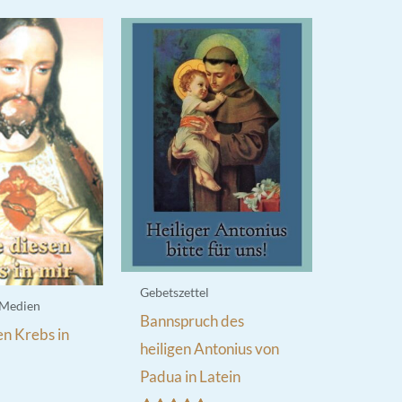
Gebetszettel
 Medien
Bannspruch des
en Krebs in
heiligen Antonius von
Padua in Latein