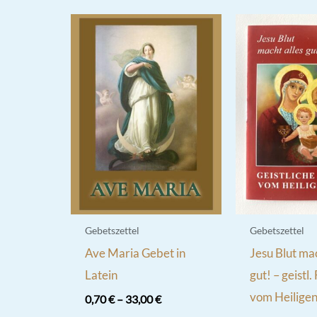
Gebetszettel
Gebetszettel
Ave Maria Gebet in
Jesu Blut mac
Latein
gut! – geistl.
vom Heiligen
0,70
€
–
33,00
€