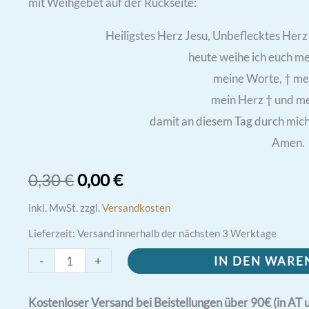
mit Weihgebet auf der Rückseite:
Heiligstes Herz Jesu, Unbeflecktes Herz
heute weihe ich euch m
meine Worte, † me
mein Herz † und me
damit an diesem Tag durch mich
Amen.
Ursprünglicher
Aktueller
0,30
€
0,00
€
Preis
Preis
inkl. MwSt.
zzgl.
Versandkosten
Lieferzeit:
Versand innerhalb der nächsten 3 Werktage
war:
ist:
Die
-
+
IN DEN WAR
0,30 €
0,00 €.
Heilige
Familie
Kostenloser Versand bei Beistellungen über 90€ (in AT 