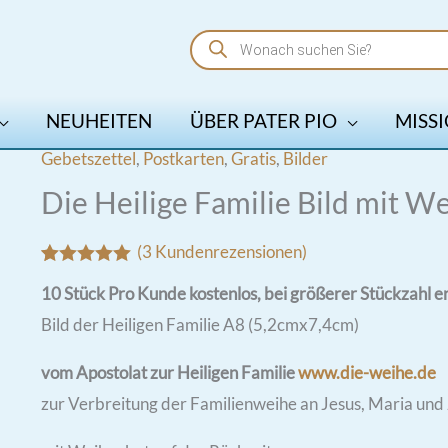
Products
search
NEUHEITEN
ÜBER PATER PIO
MISSI
Gebetszettel
,
Postkarten
,
Gratis
,
Bilder
Die Heilige Familie Bild mit W
(
3
Kundenrezensionen)
Bewertet mit
3
10 Stück Pro Kunde kostenlos, bei größerer Stückzahl er
5.00
von 5,
basierend
Bild der Heiligen Familie A8 (5,2cmx7,4cm)
auf
Kundenbewertungen
vom Apostolat zur Heiligen Familie
www.die-weihe.de
zur Verbreitung der Familienweihe an Jesus, Maria und