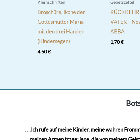
Kleinschriften
Gebetszettel
Broschüre, Ikone der
RÜCKKEHR
Gottesmutter Maria
VATER – Nov
mit den drei Händen
ABBA
(Kindersegen)
1,70
€
4,50
€
Bots
„
...
Ich rufe auf meine Kinder, meine wahren Frommen
meinen Armen trage; jene, die von meinem Geiste 