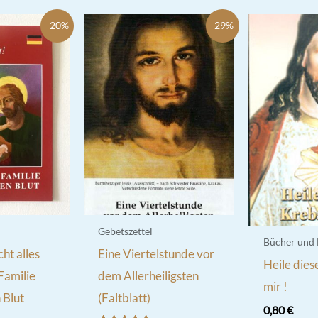
-20%
-29%
Gebetszettel
Bücher und
ht alles
Eine Viertelstunde vor
Heile dies
 Familie
dem Allerheiligsten
mir !
 Blut
(Faltblatt)
0,80
€