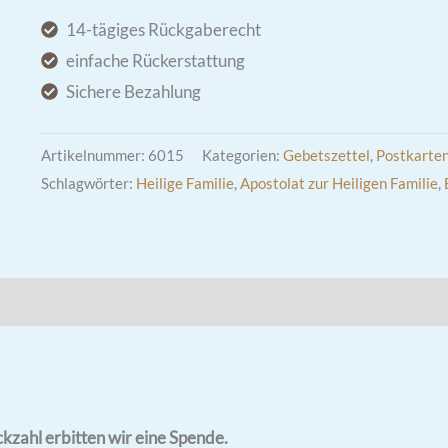
Bild
14-tägiges Rückgaberecht
mit
einfache Rückerstattung
Weihgebet
Sichere Bezahlung
Menge
Artikelnummer:
6015
Kategorien:
Gebetszettel
,
Postkarte
Schlagwörter:
Heilige Familie
,
Apostolat zur Heiligen Familie
,
kzahl erbitten wir eine Spende.