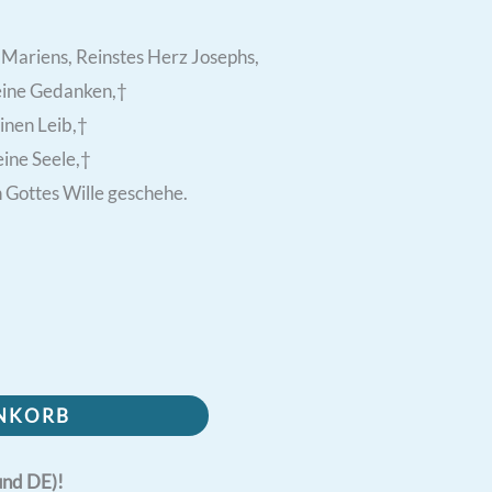
 Mariens, Reinstes Herz Josephs,
eine Gedanken,†
inen Leib,†
ine Seele,†
 Gottes Wille geschehe.
ENKORB
und DE)!