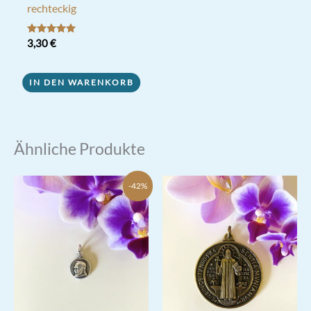
rechteckig
Bewertet mit
3,30
€
5.00
von 5
IN DEN WARENKORB
Ähnliche Produkte
-42%