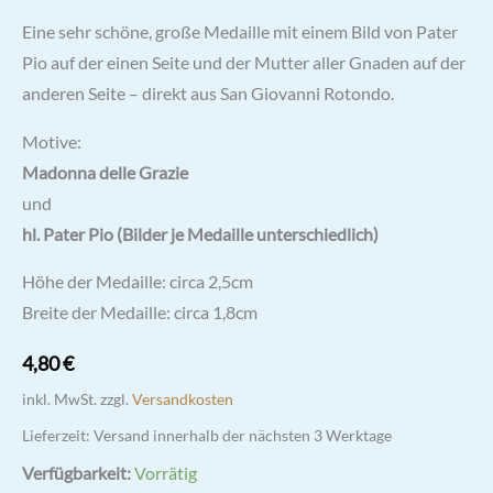
Bewertet mit
1
Eine sehr schöne, große Medaille mit einem Bild von Pater
5.00
von 5,
basierend
Pio auf der einen Seite und der Mutter aller Gnaden auf der
auf
Kundenbewertung
anderen Seite – direkt aus San Giovanni Rotondo.
Motive:
Madonna delle Grazie
und
hl. Pater Pio (Bilder je Medaille unterschiedlich)
Höhe der Medaille: circa 2,5cm
Breite der Medaille: circa 1,8cm
4,80
€
inkl. MwSt.
zzgl.
Versandkosten
Lieferzeit:
Versand innerhalb der nächsten 3 Werktage
Verfügbarkeit:
Vorrätig