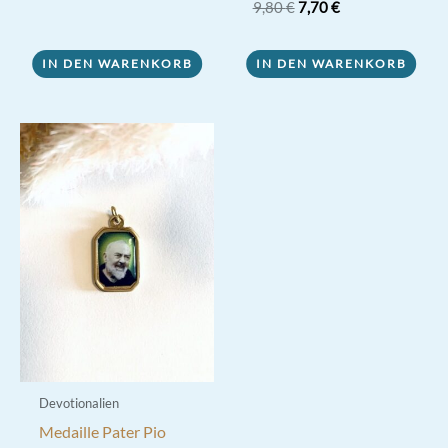
Ursprünglicher
Aktueller
Bewertet
9,80
€
7,70
€
mit
Preis
Preis
4.33
war:
ist:
von 5
9,80 €
7,70 €.
IN DEN WARENKORB
IN DEN WARENKORB
Devotionalien
Medaille Pater Pio