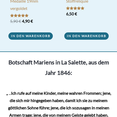
Medaille 19mm
Stoffreliquie
vergoldet
Bewertet mit
6,50
€
5.00
von 5
Ursprünglicher
Aktueller
Bewertet mit
5,90
€
4,90
€
5.00
Preis
Preis
von 5
war:
ist:
5,90 €
4,90 €.
IN DEN WARENKORB
IN DEN WARENKORB
Botschaft Mariens in La Salette, aus dem
Jahr 1846:
„
...
Ich rufe auf meine Kinder, meine wahren Frommen; jene,
die sich mir hingegeben haben, damit ich sie zu meinem
göttlichen Sohne führe; jene, die ich sozusagen in meinen
Armen trage; jene, die von meinem Geiste gelebt haben.