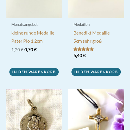
Monatsangebot
Medaillen
kleine runde Medaille
Benedikt Medaille
Pater Pio 1,2cm
5cm sehr groß
Ursprünglicher
Aktueller
1,20
€
0,70
€
Preis
Preis
Bewertet mit
5,40
€
5.00
war:
ist:
von 5
1,20 €
0,70 €.
IN DEN WARENKORB
IN DEN WARENKORB