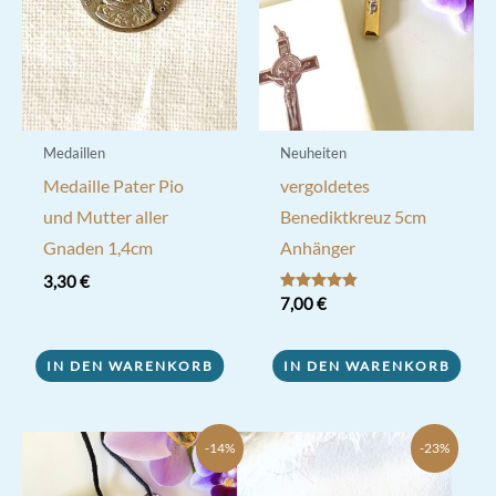
Medaillen
Neuheiten
Medaille Pater Pio
vergoldetes
und Mutter aller
Benediktkreuz 5cm
Gnaden 1,4cm
Anhänger
3,30
€
Bewertet
7,00
€
mit
4.80
von 5
IN DEN WARENKORB
IN DEN WARENKORB
-14%
-23%