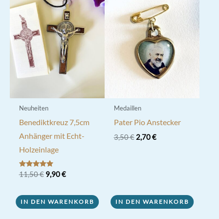
Neuheiten
Medaillen
Benediktkreuz 7,5cm
Pater Pio Anstecker
Anhänger mit Echt-
Ursprünglicher
Aktueller
3,50
€
2,70
€
Preis
Preis
Holzeinlage
war:
ist:
3,50 €
2,70 €.
Ursprünglicher
Aktueller
Bewertet mit
11,50
€
9,90
€
5.00
Preis
Preis
von 5
war:
ist:
11,50 €
9,90 €.
IN DEN WARENKORB
IN DEN WARENKORB