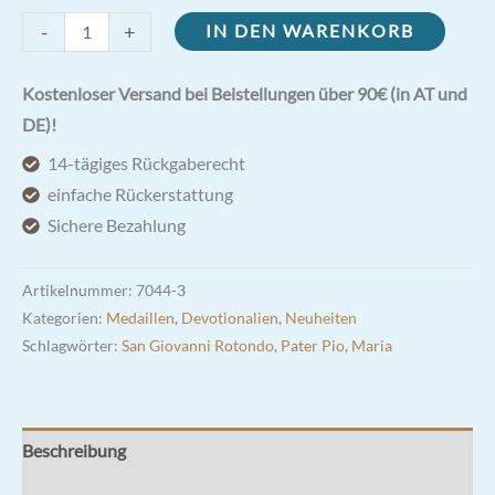
Medaille
-
+
IN DEN WARENKORB
Pater
Pio
Kostenloser Versand bei Beistellungen über 90€ (in AT und
|
DE)!
Mutter
14-tägiges Rückgaberecht
aller
einfache Rückerstattung
Gnaden
Sichere Bezahlung
2,5cm
groß
Artikelnummer:
7044-3
oval
Kategorien:
Medaillen
,
Devotionalien
,
Neuheiten
Menge
Schlagwörter:
San Giovanni Rotondo
,
Pater Pio
,
Maria
Beschreibung