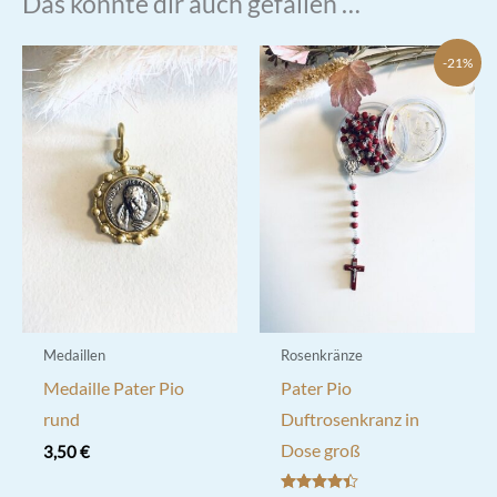
Das könnte dir auch gefallen …
-21%
Medaillen
Rosenkränze
Medaille Pater Pio
Pater Pio
rund
Duftrosenkranz in
Dose groß
3,50
€