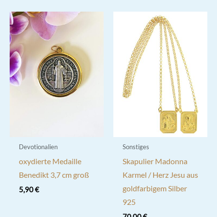
Devotionalien
Sonstiges
oxydierte Medaille
Skapulier Madonna
Benedikt 3,7 cm groß
Karmel / Herz Jesu aus
goldfarbigem Silber
5,90
€
925
70,00
€