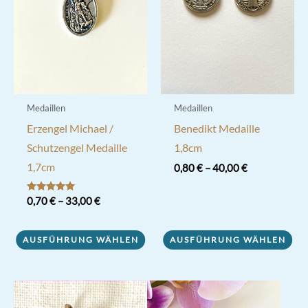
Medaillen
Medaillen
Erzengel Michael /
Benedikt Medaille
Schutzengel Medaille
1,8cm
1,7cm
0,80
€
–
40,00
€
Dieses
Bewertet mit
0,70
€
–
33,00
€
Produkt
5.00
von 5
Dieses
weist
AUSFÜHRUNG WÄHLEN
AUSFÜHRUNG WÄHLEN
Produkt
mehrere
weist
Varianten
mehrere
auf.
Varianten
Die