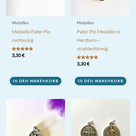
Medaillen
Medaillen
Medaille Pater Pio
Pater Pio Medaille in
rechteckig
Herzform –
strahlenförmig
Bewertet mit
3,30
€
5.00
von 5
Bewertet mit
3,30
€
5.00
von 5
IN DEN WARENKORB
IN DEN WARENKORB