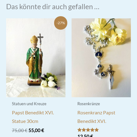
Das könnte dir auch gefallen …
-27%
Statuen und Kreuze
Rosenkränze
Papst Benedikt XVI.
Rosenkranz Papst
Statue 30cm
Benedikt XVI.
Ursprünglicher
Aktueller
75,00
€
55,00
€
Preis
Preis
Bewertet mit
12,50
€