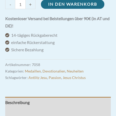
Antlitz
-
+
IN DEN WARENKORB
Jesu
Christi
Kostenloser Versand bei Beistellungen über 90€ (in AT und
Medaille
DE)!
19mm
14-tägiges Rückgaberecht
Menge
einfache Rückerstattung
Sichere Bezahlung
Artikelnummer:
7058
Kategorien:
Medaillen
,
Devotionalien
,
Neuheiten
Schlagwörter:
Antlitz Jesu
,
Passion
,
Jesus Christus
Beschreibung
Zusätzliche Informationen