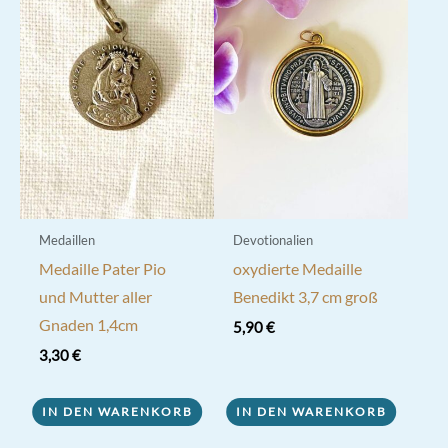
auf.
Optionen
Die
können
Optionen
auf
können
der
auf
Produktseite
der
gewählt
Produktseite
werden
gewählt
werden
Medaillen
Devotionalien
Medaille Pater Pio
oxydierte Medaille
und Mutter aller
Benedikt 3,7 cm groß
Gnaden 1,4cm
5,90
€
3,30
€
IN DEN WARENKORB
IN DEN WARENKORB