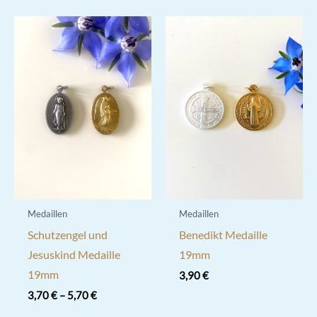
Medaillen
Medaillen
Schutzengel und
Benedikt Medaille
Jesuskind Medaille
19mm
19mm
3,90
€
3,70
€
–
5,70
€
Dieses
Dieses
Produkt