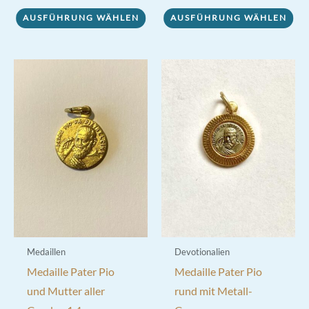
AUSFÜHRUNG WÄHLEN
AUSFÜHRUNG WÄHLEN
Produkt
weist
weist
mehrere
mehrere
Varianten
Varianten
auf.
auf.
Die
Die
Optionen
Optionen
können
können
auf
auf
der
der
Produktseite
Produktseite
gewählt
gewählt
werden
werden
Medaillen
Devotionalien
Medaille Pater Pio
Medaille Pater Pio
und Mutter aller
rund mit Metall-