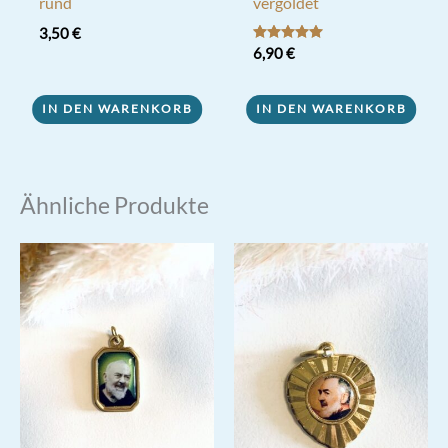
rund
vergoldet
3,50
€
Bewertet mit
6,90
€
5.00
von 5
IN DEN WARENKORB
IN DEN WARENKORB
Ähnliche Produkte