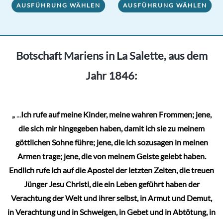
AUSFÜHRUNG WÄHLEN
AUSFÜHRUNG WÄHLEN
Produkt
weist
weist
mehrere
mehrere
Varianten
Varianten
auf.
Botschaft Mariens in La Salette, aus dem
auf.
Die
Jahr 1846:
Die
Optionen
Optionen
können
können
auf
„
...
Ich rufe auf meine Kinder, meine wahren Frommen; jene,
auf
der
die sich mir hingegeben haben, damit ich sie zu meinem
der
Produktseite
göttlichen Sohne führe; jene, die ich sozusagen in meinen
Produktseite
gewählt
Armen trage; jene, die von meinem Geiste gelebt haben.
gewählt
werden
Endlich rufe ich auf die Apostel der letzten Zeiten, die treuen
werden
Jünger Jesu Christi, die ein Leben geführt haben der
Verachtung der Welt und ihrer selbst, in Armut und Demut,
in Verachtung und in Schweigen, in Gebet und in Abtötung, in