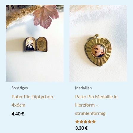
Sonstiges
Medaillen
Pater Pio Diptychon
Pater Pio Medaille in
4x6cm
Herzform –
strahlenförmig
4,40
€
Bewertet mit
3,30
€
5.00