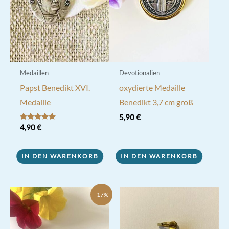
können
auf
der
Produktseite
gewählt
werden
Medaillen
Devotionalien
Papst Benedikt XVI.
oxydierte Medaille
Medaille
Benedikt 3,7 cm groß
5,90
€
Bewertet mit
4,90
€
5.00
von 5
IN DEN WARENKORB
IN DEN WARENKORB
-17%