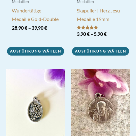
Medaillen
Medaillen
Wundertätige
Skapulier | Herz Jesu
Medaille Gold-Double
Medaille 19mm
28,90
€
–
39,90
€
Bewertet mit
3,90
€
–
5,90
€
Dieses
5.00
von 5
Dieses
Produkt
AUSFÜHRUNG WÄHLEN
AUSFÜHRUNG WÄHLEN
Produkt
weist
weist
mehrere
mehrere
Varianten
Varianten
auf.
auf.
Die
Die
Optionen
Optionen
können
können
auf
auf
der
der
Produktseite