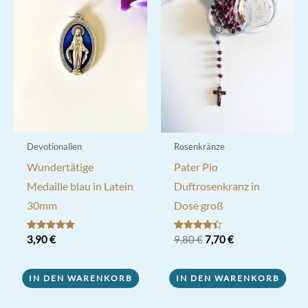
Devotionalien
Rosenkränze
Wundertätige
Pater Pio
Medaille blau in Latein
Duftrosenkranz in
30mm
Dose groß
Ursprünglicher
Aktueller
Bewertet mit
3,90
€
Bewertet
9,80
€
7,70
€
5.00
mit
Preis
Preis
von 5
4.33
war:
ist:
von 5
9,80 €
7,70 €.
IN DEN WARENKORB
IN DEN WARENKORB