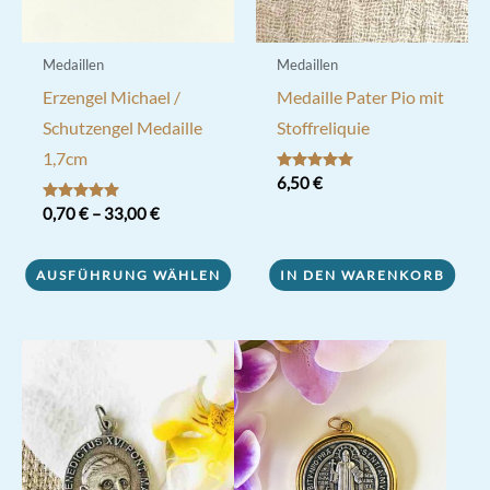
Produktseite
gewählt
gewählt
werden
werden
Medaillen
Medaillen
Erzengel Michael /
Medaille Pater Pio mit
Schutzengel Medaille
Stoffreliquie
1,7cm
Bewertet mit
6,50
€
5.00
von 5
Bewertet mit
0,70
€
–
33,00
€
5.00
von 5
Dieses
AUSFÜHRUNG WÄHLEN
IN DEN WARENKORB
Produkt
weist
mehrere
Varianten
auf.
Die
Optionen