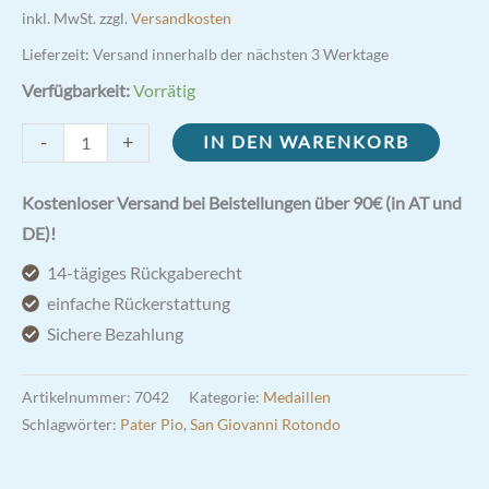
inkl. MwSt.
zzgl.
Versandkosten
Lieferzeit:
Versand innerhalb der nächsten 3 Werktage
Verfügbarkeit:
Vorrätig
Medaille
-
+
IN DEN WARENKORB
Pater
Pio
Kostenloser Versand bei Beistellungen über 90€ (in AT und
rund
DE)!
Menge
14-tägiges Rückgaberecht
einfache Rückerstattung
Sichere Bezahlung
Artikelnummer:
7042
Kategorie:
Medaillen
Schlagwörter:
Pater Pio
,
San Giovanni Rotondo