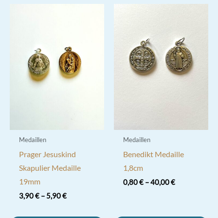
Medaillen
Medaillen
Prager Jesuskind
Benedikt Medaille
Skapulier Medaille
1,8cm
19mm
0,80
€
–
40,00
€
3,90
€
–
5,90
€
Dieses
Dieses
Produkt