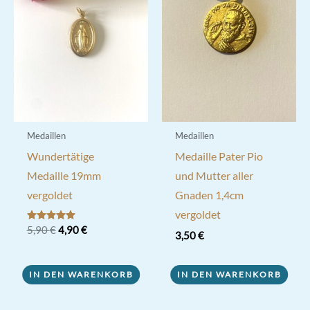
Medaillen
Medaillen
Wundertätige
Medaille Pater Pio
Medaille 19mm
und Mutter aller
vergoldet
Gnaden 1,4cm
vergoldet
Ursprünglicher
Aktueller
Bewertet mit
5,90
€
4,90
€
3,50
€
5.00
Preis
Preis
von 5
war:
ist:
5,90 €
4,90 €.
IN DEN WARENKORB
IN DEN WARENKORB