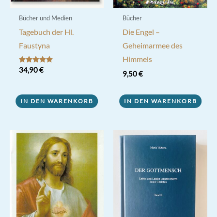
Bücher und Medien
Bücher
Tagebuch der Hl.
Die Engel –
Faustyna
Geheimarmee des
Himmels
Bewertet mit
34,90
€
9,50
€
5.00
von 5
IN DEN WARENKORB
IN DEN WARENKORB