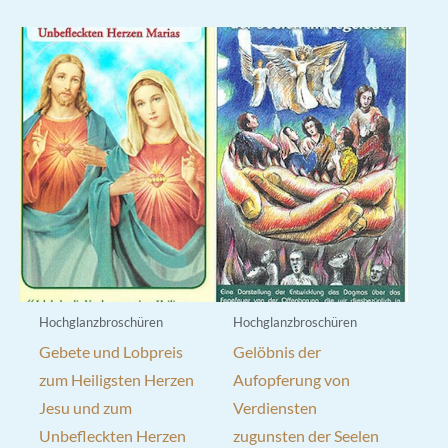
Hochglanzbroschüren
Hochglanzbroschüren
Gebete und Lobpreis
Gelöbnis der
zum Heiligsten Herzen
Aufopferung von
Jesu und zum
Verdiensten
Unbefleckten Herzen
zugunsten der Seelen