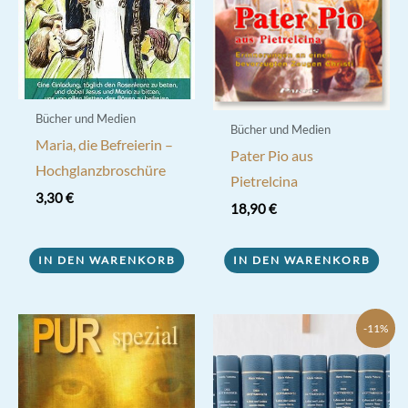
Bücher und Medien
Bücher und Medien
Maria, die Befreierin –
Pater Pio aus
Hochglanzbroschüre
Pietrelcina
3,30
€
18,90
€
IN DEN WARENKORB
IN DEN WARENKORB
-11%