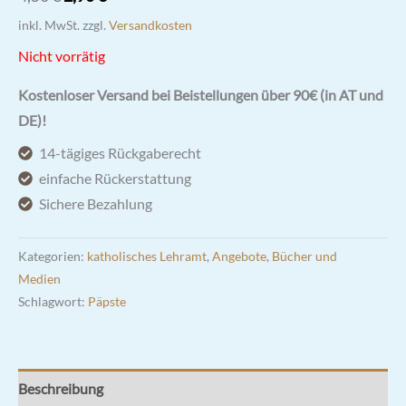
Preis
Preis
inkl. MwSt.
zzgl.
Versandkosten
war:
ist:
Nicht vorrätig
4,50 €
2,90 €.
Kostenloser Versand bei Beistellungen über 90€ (in AT und
DE)!
14-tägiges Rückgaberecht
einfache Rückerstattung
Sichere Bezahlung
Kategorien:
katholisches Lehramt
,
Angebote
,
Bücher und
Medien
Schlagwort:
Päpste
Beschreibung