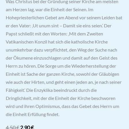
Was Christus bei der Gründung seiner Kirche am meisten
am Herzen lag, war die Einheit der Seinen. Im
Hohepriesterlichen Gebet am Abend vor seinem Leiden bat
er den Vater: ‚Ut unum sint – Damit sie eins seien.‘ Der
Papst schließt mit den Worten: ‚Mit dem Zweiten
Vatikanischen Konzil hat sich die katholische Kirche
unumkehrbar dazu verpflichtet, den Weg der Suche nach
der Ökumene einzuschlagen und damit auf den Geist des
Herrn zu hören. Die Sorge um die Wiederherstellung der
Einheit ist Sache der ganzen Kirche, sowohl der Gläubigen
wie auch der Hirten, und geht einen jeden an, je nach seiner
Fähigkeit.‘ Die Enzyklika beeindruckt durch die
Dringlichkeit, mit der die Einheit der Kirche beschworen
wird und ihren Optimismus, dass das Gebet des Herrn um
die Einheit Erfüllung findet.
Ursprünglicher
Aktueller
4,50
€
2,90
€