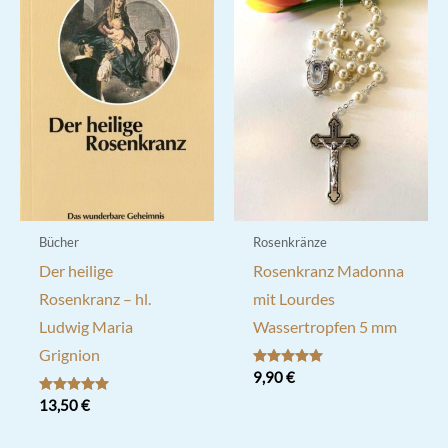
Bücher
Rosenkränze
Der heilige
Rosenkranz Madonna
Rosenkranz – hl.
mit Lourdes
Ludwig Maria
Wassertropfen 5 mm
Grignion
Bewertet mit
9,90
€
5.00
von 5
Bewertet mit
13,50
€
5.00
von 5