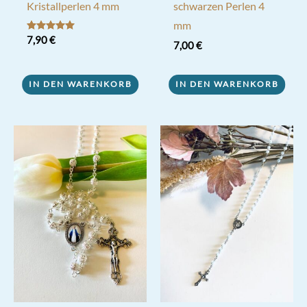
Kristallperlen 4 mm
schwarzen Perlen 4
mm
Bewertet mit
7,90
€
7,00
€
5.00
von 5
IN DEN WARENKORB
IN DEN WARENKORB