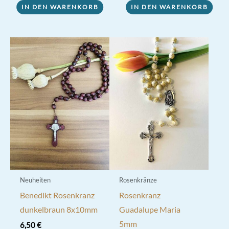
IN DEN WARENKORB
IN DEN WARENKORB
Neuheiten
Rosenkränze
Benedikt Rosenkranz
Rosenkranz
dunkelbraun 8x10mm
Guadalupe Maria
5mm
6,50
€