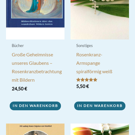
Bücher
Sonstiges
Große Geheimnisse
Rosenkranz-
unseres Glaubens –
Armspange
Rosenkranzbetrachtung
spiralförmig weiß
mit Bildern
Bewertet mit
5,50
€
24,50
€
5.00
von 5
IN DEN WARENKORB
IN DEN WARENKORB