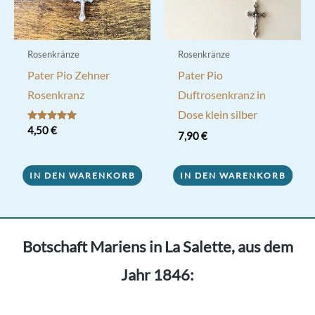
Rosenkränze
Rosenkränze
Pater Pio Zehner
Pater Pio
Rosenkranz
Duftrosenkranz in
Dose klein silber
Bewertet mit
4,50
€
7,90
€
5.00
von 5
IN DEN WARENKORB
IN DEN WARENKORB
Botschaft Mariens in La Salette, aus dem
Jahr 1846: