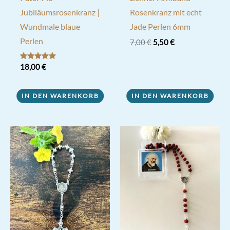
Jubiläumsrosenkranz |
Rosenkranz mit echt
Wundmale blaue
Jade Perlen 6mm
Perlen
Ursprünglicher
Aktueller
7,00
€
5,50
€
Preis
Preis
war:
ist:
Bewertet mit
18,00
€
7,00 €
5,50 €.
5.00
von 5
IN DEN WARENKORB
IN DEN WARENKORB