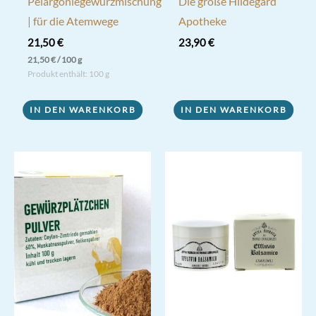
Pelargoniegewürzmischung
Die große Hildegard
| für die Atemwege
Apotheke
21,50
€
23,90
€
21,50
€
/
100
g
Produkt enthält: 100
g
IN DEN WARENKORB
IN DEN WARENKORB