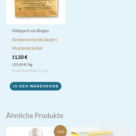
Hildegard von Bingen
Andornmischkräuter |
Hustenkräuter
11,50
€
115,00
€
/
kg
Produkt enthält: 0,1
kg
IN DEN WARENKORB
Ähnliche Produkte
-10%