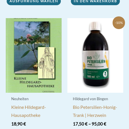
AUSFÜHRUNG WÄHLEN
IN DEN WARENKORB
Produkt
weist
mehrere
-10%
Varianten
auf.
Die
Optionen
können
auf
der
Produktseite
gewählt
werden
Neuheiten
Hildegard von Bingen
Kleine Hildegard-
Bio Petersilien-Honig-
Hausapotheke
Trank | Herzwein
18,90
€
17,50
€
–
95,00
€