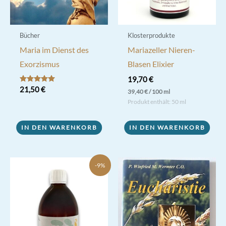
Bücher
Klosterprodukte
Maria im Dienst des
Mariazeller Nieren-
Exorzismus
Blasen Elixier
19,70
€
Bewertet mit
21,50
€
39,40
€
/
100
ml
5.00
Produkt enthält: 50
ml
von 5
IN DEN WARENKORB
IN DEN WARENKORB
-9%