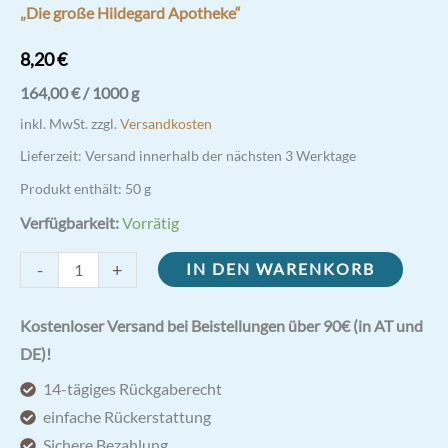
„Die große Hildegard Apotheke“
8,20
€
164,00
€
/
1000
g
inkl. MwSt.
zzgl.
Versandkosten
Lieferzeit:
Versand innerhalb der nächsten 3 Werktage
Produkt enthält: 50
g
Verfügbarkeit:
Vorrätig
Fenchelgewürzmischung
-
+
IN DEN WARENKORB
|
Sivesan
Kostenloser Versand bei Beistellungen über 90€ (in AT und
Universalmittel
DE)!
Menge
14-tägiges Rückgaberecht
einfache Rückerstattung
Sichere Bezahlung