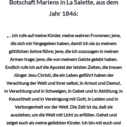
Botschaft Mariens in La Salette, aus dem
auf.
Jahr 1846:
Die
Optionen
können
„
...
Ich rufe auf meine Kinder, meine wahren Frommen; jene,
auf
die sich mir hingegeben haben, damit ich sie zu meinem
der
göttlichen Sohne führe; jene, die ich sozusagen in meinen
Produktseite
Armen trage; jene, die von meinem Geiste gelebt haben.
gewählt
Endlich rufe ich auf die Apostel der letzten Zeiten, die treuen
werden
Jünger Jesu Christi, die ein Leben geführt haben der
Verachtung der Welt und ihrer selbst, in Armut und Demut,
in Verachtung und in Schweigen, in Gebet und in Abtötung, in
Keuschheit und in Vereinigung mit Gott, in Leiden und in
Verborgenheit vor der Welt. Die Zeit ist da, daß sie
ausziehen, um die Welt mit Licht zu erfüllen. Gehet und
zeiget euch als meine geliebten Kinder. Ich bin mit euch und