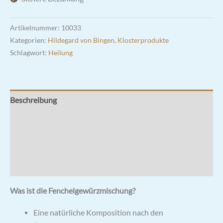
Artikelnummer:
10033
Kategorien:
Hildegard von Bingen
,
Klosterprodukte
Schlagwort:
Heilung
Beschreibung
Zusätzliche Informationen
Rezensionen (0)
Zutaten & Nährwerte
Was ist die Fenchelgewürzmischung?
Eine natürliche Komposition nach den