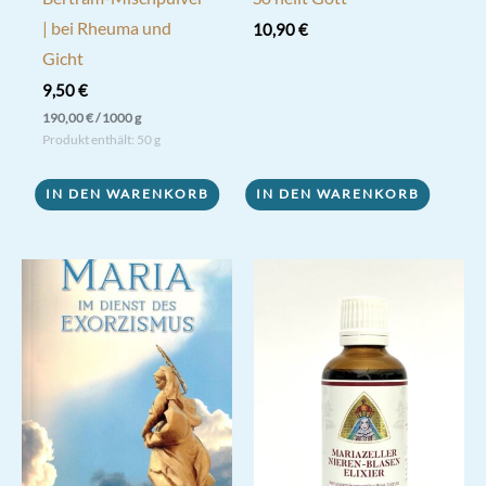
| bei Rheuma und
10,90
€
Gicht
9,50
€
190,00
€
/
1000
g
Produkt enthält: 50
g
IN DEN WARENKORB
IN DEN WARENKORB