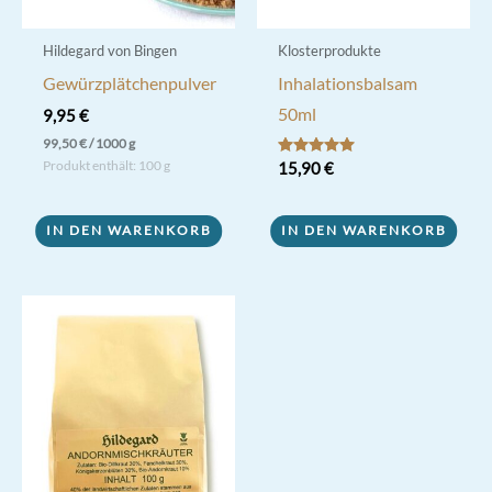
Hildegard von Bingen
Klosterprodukte
Gewürzplätchenpulver
Inhalationsbalsam
50ml
9,95
€
99,50
€
/
1000
g
Produkt enthält: 100
g
Bewertet mit
15,90
€
5.00
von 5
IN DEN WARENKORB
IN DEN WARENKORB