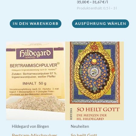
35,00
€
–
31,67
€
/
l
Produkt enthält: 0,5
l
– 3
l
Dieses
IN DEN WARENKORB
AUSFÜHRUNG WÄHLEN
Produkt
weist
mehrere
Varianten
auf.
Die
Optionen
können
auf
der
Produktseite
gewählt
werden
Hildegard von Bingen
Neuheiten
Bertram-Mischpulver
So heilt Gott