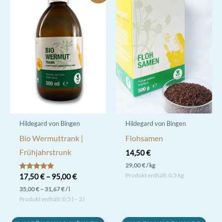
Hildegard von Bingen
Hildegard von Bingen
Bio Wermuttrank |
Flohsamen
Frühjahrstrunk
14,50
€
29,00
€
/
kg
Produkt enthält: 0,5
kg
Bewertet mit
17,50
€
–
95,00
€
5.00
35,00
€
–
31,67
€
/
l
von 5
Produkt enthält: 0,5
l
– 3
l
Dieses