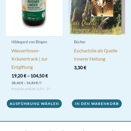
Hildegard von Bingen
Bücher
Wasserlinsen-
Eucharistie als Quelle
Kräutertrank | zur
innerer Heilung
Entgiftung
3,30
€
19,20
€
–
104,50
€
38,40
€
–
34,83
€
/
l
Produkt enthält: 0,5
l
– 3
l
Dieses
AUSFÜHRUNG WÄHLEN
IN DEN WARENKORB
Produkt
weist
mehrere
Varianten