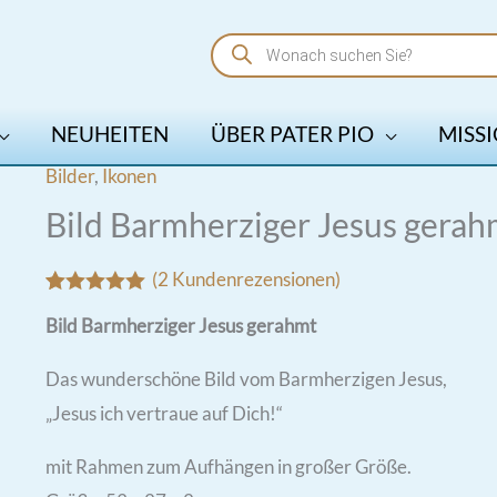
Products
search
NEUHEITEN
ÜBER PATER PIO
MISSI
Bilder
,
Ikonen
Bild Barmherziger Jesus gerah
(
2
Kundenrezensionen)
Bewertet mit
2
Bild Barmherziger Jesus gerahmt
5.00
von 5,
basierend
auf
Das wunderschöne Bild vom Barmherzigen Jesus,
Kundenbewertungen
„Jesus ich vertraue auf Dich!“
mit Rahmen zum Aufhängen in großer Größe.