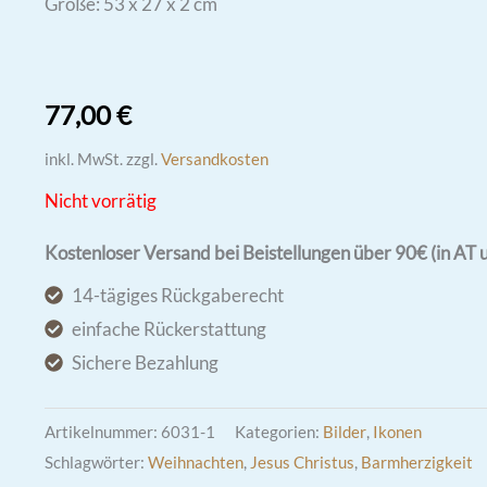
Größe: 53 x 27 x 2 cm
77,00
€
inkl. MwSt.
zzgl.
Versandkosten
Nicht vorrätig
Kostenloser Versand bei Beistellungen über 90€ (in AT 
14-tägiges Rückgaberecht
einfache Rückerstattung
Sichere Bezahlung
Artikelnummer:
6031-1
Kategorien:
Bilder
,
Ikonen
Schlagwörter:
Weihnachten
,
Jesus Christus
,
Barmherzigkeit