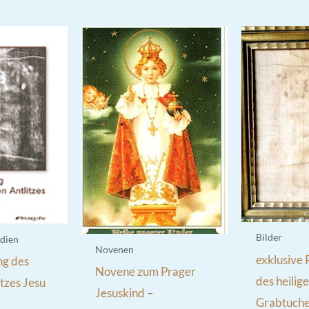
Bilder
dien
Novenen
exklusive
ng des
Novene zum Prager
des heilig
itzes Jesu
Jesuskind –
Grabtuche