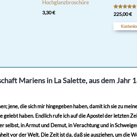
Hochglanzbroschüre
3,30
€
Bewertet
225,00
€
mit
5.00
von 5
Kostenlo
chaft Mariens in La Salette, aus dem Jahr 
; jene, die sich mir hingegeben haben, damit ich sie zu meinem
gelebt haben. Endlich rufe ich auf die Apostel der letzten Zeit
r selbst, in Armut und Demut, in Verachtung und in Schweigen,
eit vor der Welt. Die Zeit ist da, daß sie ausziehen, um die Wel