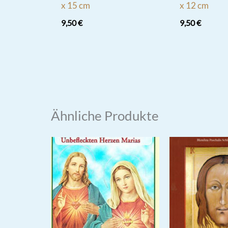
x 15 cm
x 12 cm
9,50
€
9,50
€
Ähnliche Produkte