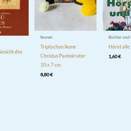
Ikonen
Bücher und
Triptychon Ikone
Höret alle
Gesicht des
Christus Pantokrator
1,60
€
10 x 7 cm
8,80
€