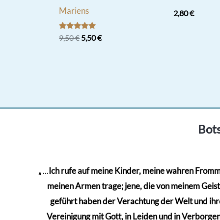
Mariens
2,80
€
Bewertet
Ursprünglicher
Aktueller
9,50
€
5,50
€
mit
Preis
Preis
5.00
war:
ist:
von 5
9,50 €
5,50 €.
Bots
„
...
Ich rufe auf meine Kinder, meine wahren Frommen
meinen Armen trage; jene, die von meinem Geiste 
geführt haben der Verachtung der Welt und ihre
Vereinigung mit Gott, in Leiden und in Verborgenh