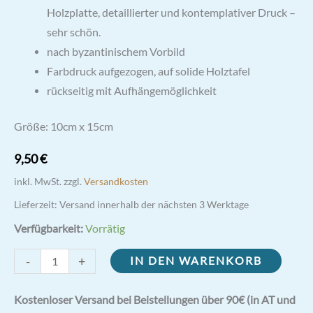
Holzplatte, detaillierter und kontemplativer Druck –
sehr schön.
nach byzantinischem Vorbild
Farbdruck aufgezogen, auf solide Holztafel
rückseitig mit Aufhängemöglichkeit
Größe: 10cm x 15cm
9,50
€
inkl. MwSt.
zzgl.
Versandkosten
Lieferzeit:
Versand innerhalb der nächsten 3 Werktage
Verfügbarkeit:
Vorrätig
Ikone
-
+
IN DEN WARENKORB
Madonna
mit
Kostenloser Versand bei Beistellungen über 90€ (in AT und