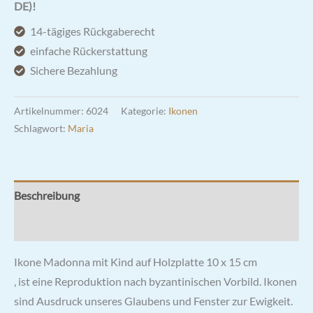
Kind
DE)!
auf
14-tägiges Rückgaberecht
Holzplatte
einfache Rückerstattung
10
Sichere Bezahlung
x
15
Artikelnummer:
6024
Kategorie:
Ikonen
cm
Schlagwort:
Maria
Menge
Beschreibung
Rezensionen (0)
Ikone Madonna mit Kind auf Holzplatte 10 x 15 cm
, ist eine Reproduktion nach byzantinischen Vorbild. Ikonen
sind Ausdruck unseres Glaubens und Fenster zur Ewigkeit.