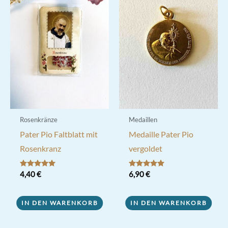
Rosenkränze
Medaillen
Pater Pio Faltblatt mit
Medaille Pater Pio
Rosenkranz
vergoldet
Bewertet mit
4,40
€
Bewertet mit
6,90
€
5.00
5.00
von 5
von 5
IN DEN WARENKORB
IN DEN WARENKORB