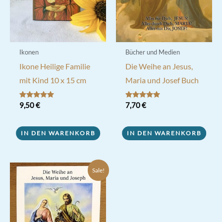
Ikonen
Bücher und Medien
Ikone Heilige Familie
Die Weihe an Jesus,
mit Kind 10 x 15 cm
Maria und Josef Buch
Bewertet mit
9,50
€
Bewertet mit
7,70
€
5.00
5.00
von 5
von 5
IN DEN WARENKORB
IN DEN WARENKORB
Sale!