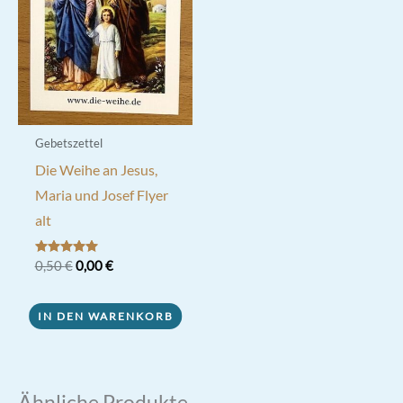
Gebetszettel
Die Weihe an Jesus,
Maria und Josef Flyer
alt
Ursprünglicher
Aktueller
Bewertet mit
0,50
€
0,00
€
5.00
Preis
Preis
von 5
war:
ist:
0,50 €
0,00 €.
IN DEN WARENKORB
Ähnliche Produkte