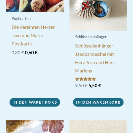
Postkarten
Die Vereinten Herzen
Jesu und Mariä –
Schlüsselanhänger
Postkarte
Schlüsselanhänger
Ursprünglicher
Aktueller
0,80
€
0,60
€
Jakobsmuschel mit
Preis
Preis
Herz Jesu und Herz
war:
ist:
0,80 €
0,60 €.
Mariens
Ursprünglicher
Aktueller
Bewertet mit
9,50
€
5,50
€
5.00
Preis
Preis
von 5
war:
ist:
9,50 €
5,50 €.
IN DEN WARENKORB
IN DEN WARENKORB