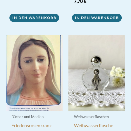
Bewertet mit
7,70
€
5.00
von 5
IN DEN WARENKORB
IN DEN WARENKORB
Bücher und Medien
Weihwasserflaschen
Friedensrosenkranz
Weihwasserflasche