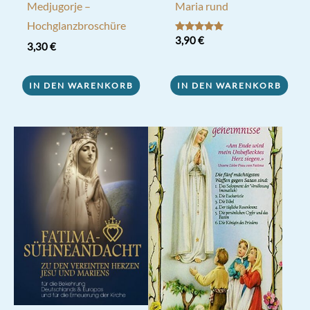
Medjugorje –
Maria rund
Hochglanzbroschüre
Bewertet mit
3,90
€
3,30
€
5.00
von 5
IN DEN WARENKORB
IN DEN WARENKORB