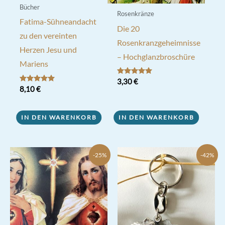
Bücher
Rosenkränze
Fatima-Sühneandacht
Die 20
zu den vereinten
Rosenkranzgeheimnisse
Herzen Jesu und
– Hochglanzbroschüre
Mariens
Bewertet mit
3,30
€
5.00
Bewertet mit
8,10
€
von 5
5.00
von 5
IN DEN WARENKORB
IN DEN WARENKORB
-25%
-42%