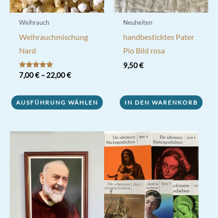
Weihrauch
Neuheiten
Weihrauchmischung
handbesticktes Pater
Nard
Pio Bild rosa
9,50
€
Bewertet mit
7,00
€
–
22,00
€
5.00
von 5
Dieses
AUSFÜHRUNG WÄHLEN
IN DEN WARENKORB
Produkt
weist
mehrere
Varianten
auf.
Die
Optionen
können
auf