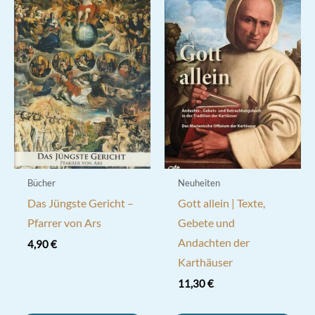
Bücher
Neuheiten
Das Jüngste Gericht –
Gott allein | Texte,
Pfarrer von Ars
Gebete und
Andachten der
4,90
€
Karthäuser
11,30
€