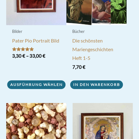
der
Produktseite
gewählt
werden
Bilder
Bücher
Pater Pio Portrait Bild
Die schönsten
Mariengeschichten
Bewertet mit
3,30
€
–
33,00
€
Heft 1-5
5.00
von 5
Dieses
7,70
€
Produkt
weist
AUSFÜHRUNG WÄHLEN
IN DEN WARENKORB
mehrere
Varianten
auf.
Die
Optionen
können