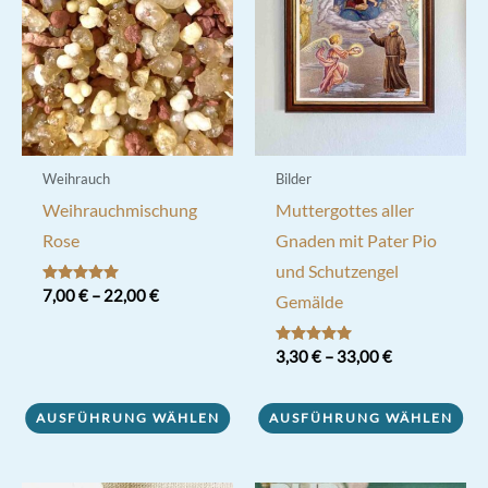
auf
der
Produktseite
gewählt
werden
Weihrauch
Bilder
Weihrauchmischung
Muttergottes aller
Rose
Gnaden mit Pater Pio
und Schutzengel
Bewertet mit
7,00
€
–
22,00
€
Gemälde
5.00
von 5
Dieses
Bewertet mit
3,30
€
–
33,00
€
Produkt
5.00
von 5
weist
Dieses
AUSFÜHRUNG WÄHLEN
AUSFÜHRUNG WÄHLEN
mehrere
Produkt
Varianten
weist
auf.
mehrere