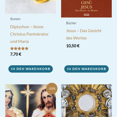
Ikonen
Bücher
Diptychon – Ikone
Jesus – Das Gesicht
Christus Pantokrator
des Wortes
und Maria
10,50
€
Bewertet mit
7,70
€
5.00
von 5
IN DEN WARENKORB
IN DEN WARENKORB
-20%