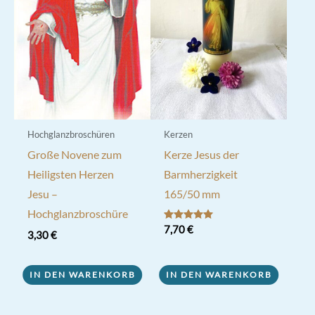
Hochglanzbroschüren
Kerzen
Große Novene zum
Kerze Jesus der
Heiligsten Herzen
Barmherzigkeit
Jesu –
165/50 mm
Hochglanzbroschüre
Bewertet mit
7,70
€
3,30
€
5.00
von 5
IN DEN WARENKORB
IN DEN WARENKORB