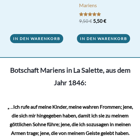
2,00 €
1,70 €.
Mariens
Ursprünglicher
Aktueller
Bewertet mit
9,50
€
5,50
€
5.00
Preis
Preis
von 5
war:
ist:
9,50 €
5,50 €.
IN DEN WARENKORB
IN DEN WARENKORB
Botschaft Mariens in La Salette, aus dem
Jahr 1846:
„
...
Ich rufe auf meine Kinder, meine wahren Frommen; jene,
die sich mir hingegeben haben, damit ich sie zu meinem
göttlichen Sohne führe; jene, die ich sozusagen in meinen
Armen trage; jene, die von meinem Geiste gelebt haben.