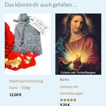
Das könnte dir auch gefallen …
Bücher
Weihrauchmischung
Gebete mit
Nard – 100gr
Verheißungen
12,00
€
Bewertet mit
9,20
€