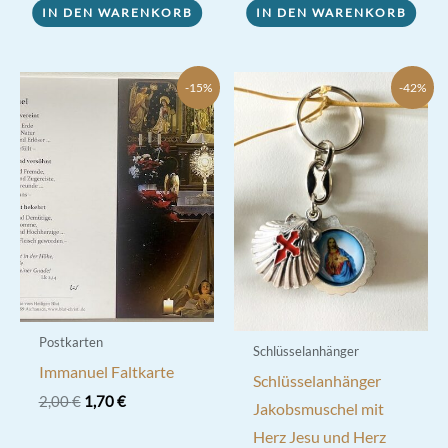
IN DEN WARENKORB
IN DEN WARENKORB
-15%
-42%
Postkarten
Schlüsselanhänger
Immanuel Faltkarte
Schlüsselanhänger
Ursprünglicher
Aktueller
2,00
€
1,70
€
Jakobsmuschel mit
Preis
Preis
Herz Jesu und Herz
war:
ist: