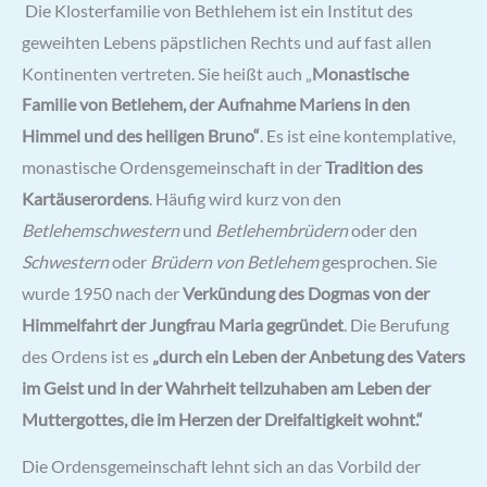
Die Klosterfamilie von Bethlehem ist ein Institut des
geweihten Lebens päpstlichen Rechts und auf fast allen
Kontinenten vertreten. Sie heißt auch „
Monastische
Familie von Betlehem, der Aufnahme Mariens in den
eine kontemplative,
Himmel und des heiligen Bruno“
. Es ist
monastische Ordensgemeinschaft in der
Tradition des
Kartäuserordens
. Häufig wird kurz von den
Betlehemschwestern
und
Betlehembrüdern
oder den
Schwestern
oder
Brüdern von Betlehem
gesprochen. Sie
wurde 1950 nach der
Verkündung des Dogmas von der
Himmelfahrt der Jungfrau Maria gegründet
. Die Berufung
des Ordens ist es
„durch ein Leben der Anbetung des Vaters
im Geist und in der Wahrheit teilzuhaben am Leben der
Muttergottes, die im Herzen der Dreifaltigkeit wohnt.“
Die Ordensgemeinschaft lehnt sich an das Vorbild der