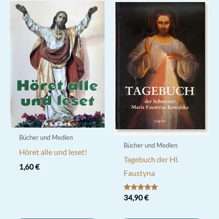
Bücher und Medien
Bücher und Medien
Höret alle und leset!
Tagebuch der Hl.
1,60
€
Faustyna
Bewertet mit
34,90
€
5.00
von 5