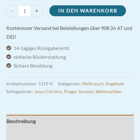
Klosterweichrauch
-
+
IN DEN WARENKORB
Rose
-
Kostenloser Versand bei Beistellungen über 90€ (in AT und
Mönche
DE)!
von
14-tägiges Rückgaberecht
Bethlehem
einfache Rückerstattung
Menge
Sichere Bezahlung
Artikelnummer:
1119-0
Kategorien:
Weihrauch
,
Angebote
Schlagwörter:
Jesus Christus
,
Prager Jesulein
,
Weihnachten
Beschreibung
Zusätzliche Informationen