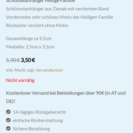
Schlüsselanhänger Heilige Familie
Schlüsselanhänger aus Zamak mit verziertem Rand
Vorderseite: sehr schönes Motiv der Heiligen Familie
Rückseite: verziert ohne Motiv
Gesamtlänge ca 9,5cm
Medaille: 2,5cm x 3,5cm
Ursprünglicher
Aktueller
5,90
€
3,50
€
Preis
Preis
inkl. MwSt.
zzgl.
Versandkosten
war:
ist:
Nicht vorrätig
5,90 €
3,50 €.
Kostenloser Versand bei Beistellungen über 90€ (in AT und
DE)!
14-tägiges Rückgaberecht
einfache Rückerstattung
Sichere Bezahlung