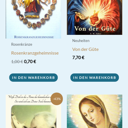
Neuheiten
Rosenkränze
Von der Güte
Rosenkranzgeheimnisse
7,70
€
Ursprünglicher
Aktueller
1,00
€
0,70
€
Preis
Preis
war:
ist:
1,00 €
0,70 €.
IN DEN WARENKORB
IN DEN WARENKORB
-43%