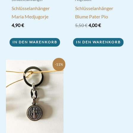
Schlüsselanhänger
Schlüsselanhänger
Maria Medjugorje
Blume Pater Pio
Ursprünglicher
Aktueller
4,90
€
5,50
€
4,00
€
Preis
Preis
war:
ist:
5,50 €
4,00 €.
IN DEN WARENKORB
IN DEN WARENKORB
-11%