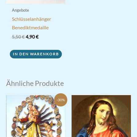
Angebote
Schlüsselanhänger
Benediktmedaille
Ursprünglicher
Aktueller
5,50
€
4,90
€
Preis
Preis
war:
ist:
5,50 €
4,90 €.
IN DEN WARENKORB
Ähnliche Produkte
-30%