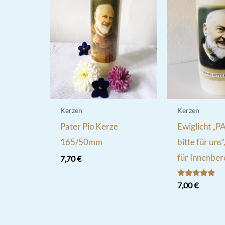
Kerzen
Kerzen
Pater Pio Kerze
Ewiglicht „
165/50mm
bitte für uns
für Innenber
7,70
€
Bewertet
7,00
€
mit
5.00
von 5