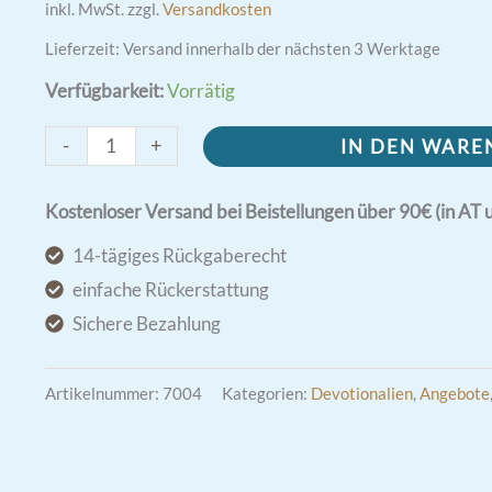
inkl. MwSt.
zzgl.
Versandkosten
Lieferzeit:
Versand innerhalb der nächsten 3 Werktage
Verfügbarkeit:
Vorrätig
Rosenkranz-
-
+
IN DEN WAR
Armspange
spiralförmig
Kostenloser Versand bei Beistellungen über 90€ (in AT 
hämatitfarbig
14-tägiges Rückgaberecht
Menge
einfache Rückerstattung
Sichere Bezahlung
Artikelnummer:
7004
Kategorien:
Devotionalien
,
Angebote