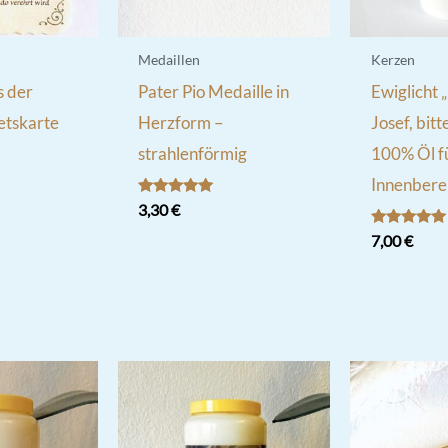
Medaillen
Kerzen
s der
Pater Pio Medaille in
Ewiglicht 
tskarte
Herzform –
Josef, bitte
strahlenförmig
100% Öl f
nglicher
ktueller
reis
Innenbere
st:
Bewertet
3,30
€
,20 €.
mit
5.00
Bewertet
7,00
€
von 5
mit
5.00
von 5