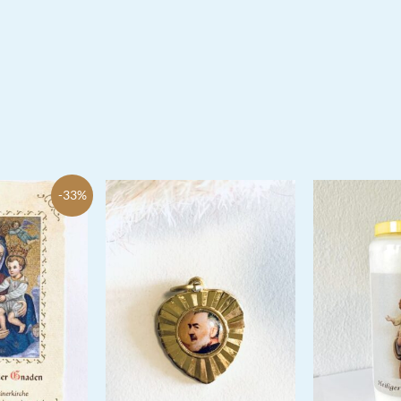
st:
,50 €.
-33%