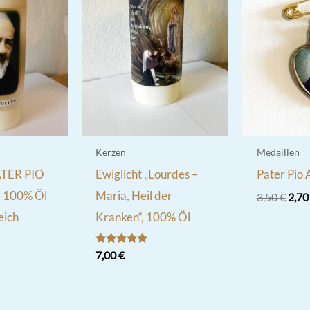
Kerzen
Medaillen
PATER PIO
Ewiglicht „Lourdes –
Pater Pio 
“, 100% Öl
Maria, Heil der
Ursp
3,50
€
2,7
Prei
eich
Kranken“, 100% Öl
war:
3,50
Bewertet
7,00
€
mit
5.00
von 5