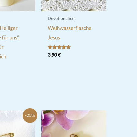
Devotionalien
„Heiliger
Weihwasserflasche
 für uns“,
Jesus
ür
Bewertet
3,90
€
ich
mit
5.00
von 5
-23%