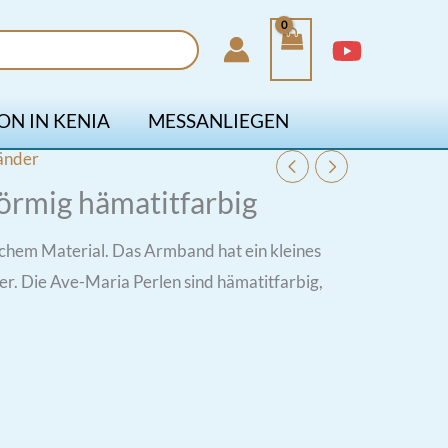
ON IN KENIA
MESSANLIEGEN
änder
örmig hämatitfarbig
chem Material. Das Armband hat ein kleines
r. Die Ave-Maria Perlen sind hämatitfarbig,