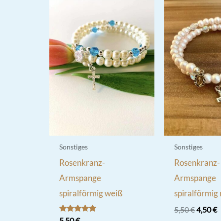
Sonstiges
Sonstiges
Rosenkranz-
Rosenkranz-
Armspange
Armspange
spiralförmig weiß
spiralförmig
Ursprü
A
5,50
€
4,50
€
Preis
P
Bewertet
5,50
€