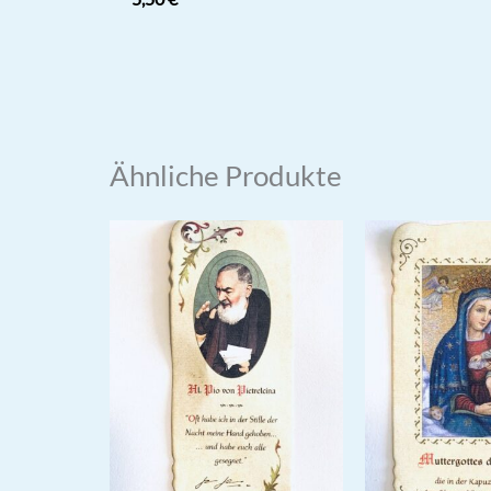
mit
war:
i
5.00
5,50 €
4
von 5
Ähnliche Produkte