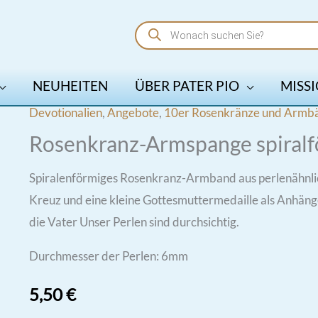
Products
search
NEUHEITEN
ÜBER PATER PIO
MISSI
Devotionalien
,
Angebote
,
10er Rosenkränze und Armb
Rosenkranz-Armspange spiralf
Spiralenförmiges Rosenkranz-Armband aus perlenähnli
Kreuz und eine kleine Gottesmuttermedaille als Anhänge
die Vater Unser Perlen sind durchsichtig.
Durchmesser der Perlen: 6mm
5,50
€