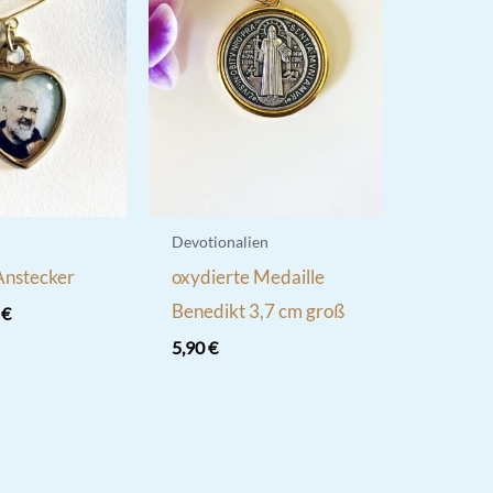
Devotionalien
Anstecker
oxydierte Medaille
Benedikt 3,7 cm groß
rünglicher
Aktueller
0
€
s
Preis
5,90
€
ist:
 €
2,70 €.