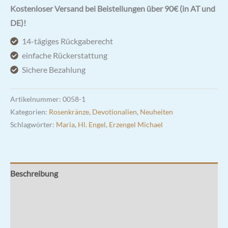
Michael
Kostenloser Versand bei Beistellungen über 90€ (in AT und
6mm
DE)!
|
14-tägiges Rückgaberecht
Türkisblau
einfache Rückerstattung
Menge
Sichere Bezahlung
Artikelnummer:
0058-1
Kategorien:
Rosenkränze
,
Devotionalien
,
Neuheiten
Schlagwörter:
Maria
,
Hl. Engel
,
Erzengel Michael
Beschreibung
Zusätzliche Informationen
Rezensionen (0)