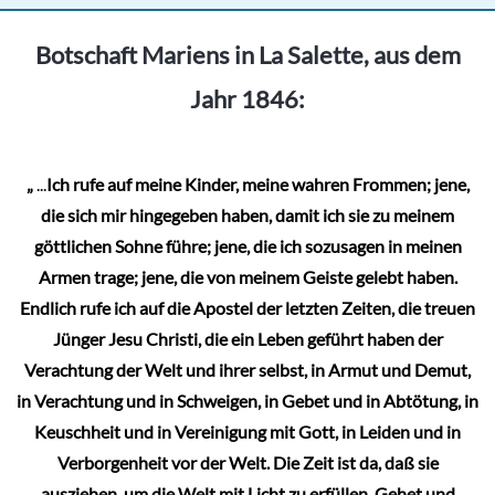
mehrere
Varianten
Botschaft Mariens in La Salette, aus dem
auf.
Jahr 1846:
Die
Optionen
können
„
...
Ich rufe auf meine Kinder, meine wahren Frommen; jene,
auf
die sich mir hingegeben haben, damit ich sie zu meinem
der
göttlichen Sohne führe; jene, die ich sozusagen in meinen
Produktseite
Armen trage; jene, die von meinem Geiste gelebt haben.
gewählt
Endlich rufe ich auf die Apostel der letzten Zeiten, die treuen
werden
Jünger Jesu Christi, die ein Leben geführt haben der
Verachtung der Welt und ihrer selbst, in Armut und Demut,
in Verachtung und in Schweigen, in Gebet und in Abtötung, in
Keuschheit und in Vereinigung mit Gott, in Leiden und in
Verborgenheit vor der Welt. Die Zeit ist da, daß sie
ausziehen, um die Welt mit Licht zu erfüllen. Gehet und