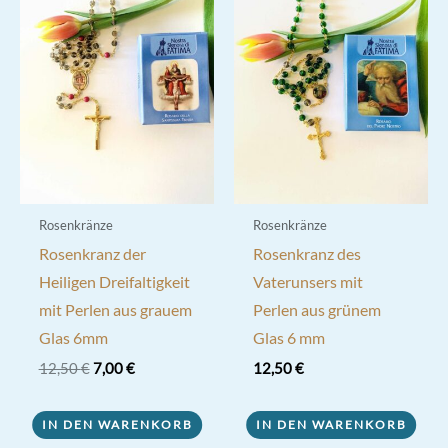
Rosenkränze
Rosenkränze
Rosenkranz der
Rosenkranz des
Heiligen Dreifaltigkeit
Vaterunsers mit
mit Perlen aus grauem
Perlen aus grünem
Glas 6mm
Glas 6 mm
Ursprünglicher
Aktueller
12,50
€
7,00
€
12,50
€
Preis
Preis
war:
ist:
12,50 €
7,00 €.
IN DEN WARENKORB
IN DEN WARENKORB