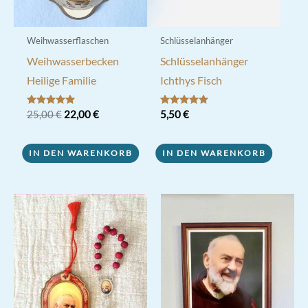
Weihwasserflaschen
Schlüsselanhänger
Weihwasserbecken
Schlüsselanhänger
Heilige Familie
Ichthys Fisch
Ursprünglicher
Aktueller
Bewertet mit
25,00
€
22,00
€
Bewertet mit
5,50
€
5.00
5.00
Preis
Preis
von 5
von 5
war:
ist:
25,00 €
22,00 €.
IN DEN WARENKORB
IN DEN WARENKORB