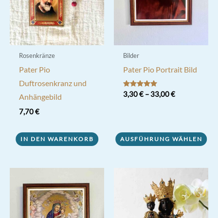
Rosenkränze
Bilder
Pater Pio
Pater Pio Portrait Bild
Duftrosenkranz und
Bewertet mit
3,30
€
–
33,00
€
Anhängebild
5.00
von 5
Dieses
7,70
€
Produkt
weist
IN DEN WARENKORB
AUSFÜHRUNG WÄHLEN
mehrere
Varianten
auf.
Die
Optionen
können