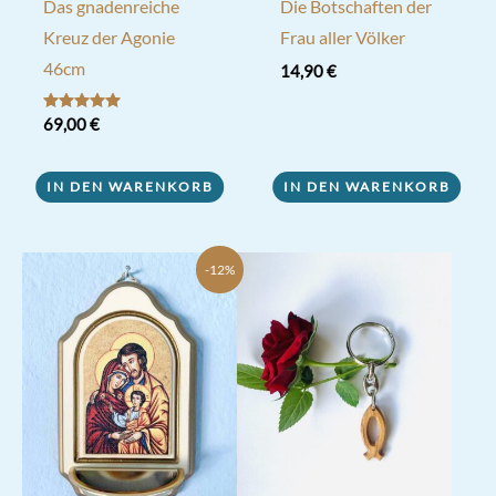
Das gnadenreiche
Die Botschaften der
Kreuz der Agonie
Frau aller Völker
46cm
14,90
€
Bewertet mit
69,00
€
5.00
von 5
IN DEN WARENKORB
IN DEN WARENKORB
-12%