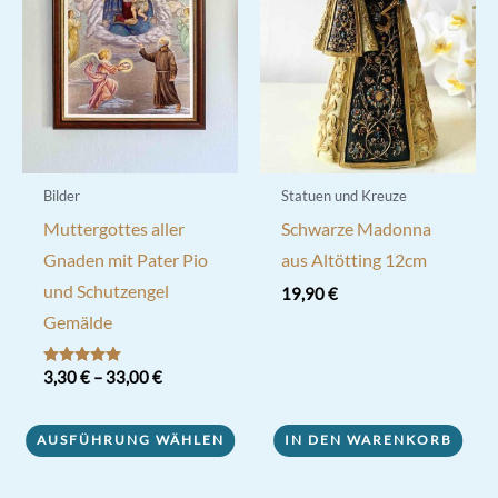
auf
der
Produktseite
gewählt
werden
Bilder
Statuen und Kreuze
Muttergottes aller
Schwarze Madonna
Gnaden mit Pater Pio
aus Altötting 12cm
und Schutzengel
19,90
€
Gemälde
Bewertet mit
3,30
€
–
33,00
€
5.00
von 5
Dieses
AUSFÜHRUNG WÄHLEN
IN DEN WARENKORB
Produkt
weist