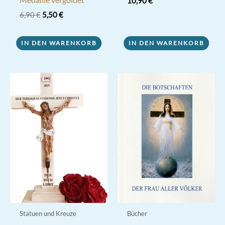
10,90
€
Ursprünglicher
Aktueller
6,90
€
5,50
€
Preis
Preis
war:
ist:
6,90 €
5,50 €.
IN DEN WARENKORB
IN DEN WARENKORB
Statuen und Kreuze
Bücher